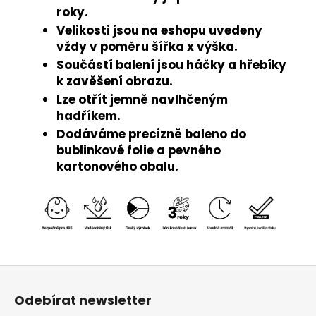
roky.
Velikosti jsou na eshopu uvedeny
vždy v poměru šířka x výška.
Součástí balení jsou háčky a hřebíky
k zavěšení obrazu.
Lze otřít jemně navlhčeným
hadříkem.
Dodáváme precizně baleno do
bublinkové folie a pevného
kartonového obalu.
Z
á
Odebírat newsletter
p