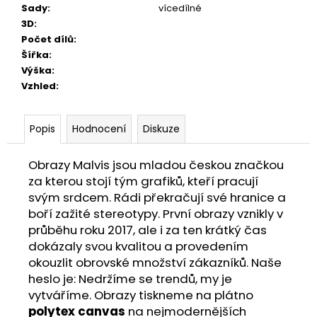
Sady
:
vícedílné
3D
:
Počet dílů
:
Šířka
:
Výška
:
Vzhled
:
Popis
Hodnocení
Diskuze
Obrazy Malvis jsou mladou českou značkou
za kterou stojí tým grafiků, kteří pracují
svým srdcem. Rádi překračují své hranice a
boří zažité stereotypy. První obrazy vznikly v
průběhu roku 2017, ale i za ten krátký čas
dokázaly svou kvalitou a provedením
okouzlit obrovské množství zákazníků. Naše
heslo je: Nedržíme se trendů, my je
vytváříme. Obrazy tiskneme na plátno
polytex canvas
na nejmodernějších