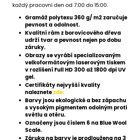
každý pracovní den od 7:00 do 15:00.
Gramáž polytexu 360 g/ m2 zaručuje
pevnost a odolnost.
Kvalitní rám z borovicového dřeva
udrží tvar a pevnost nejen po dobu
záruky.
Obrazy se vyrábí specializovaným
velkoformátovým laserovým tiskem
v rozlišení Full HD 300 až 1800 dpi UV
gel.
Certifikáty nejvyšší kvality
naleznete
zde.
Barvy jsou ekologické a bez zápachu
s vysokým pigmentem odolným proti
světlu a otěru.
Označeny jsou číslem 6 na Blue Wool
Scale.
Záruka na barvy je prodloužena na 3