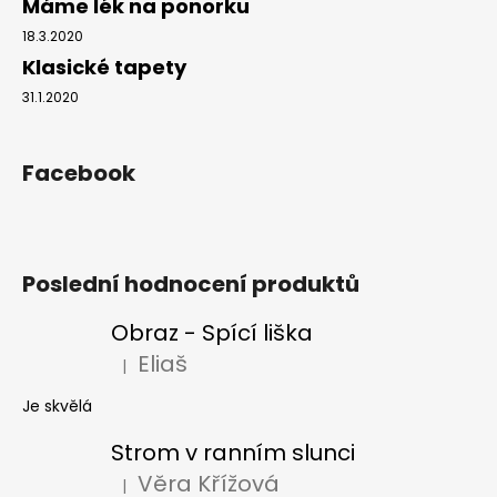
Máme lék na ponorku
18.3.2020
Klasické tapety
31.1.2020
Facebook
Poslední hodnocení produktů
Obraz - Spící liška
Eliaš
|
Hodnocení produktu je 5 z 5 hvězdiček.
Je skvělá
Strom v ranním slunci
Věra Křížová
|
Hodnocení produktu je 5 z 5 hvězdiček.