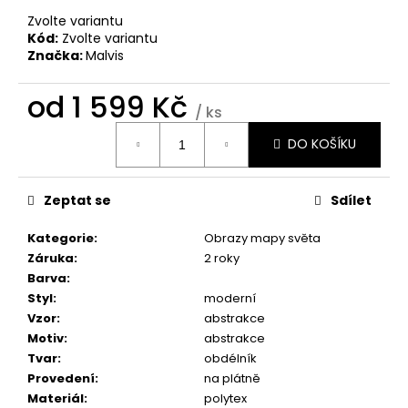
č
u
Zvolte variantu
Kód:
Zvolte variantu
j
Značka:
Malvis
e
m
od
1 599 Kč
e
/ ks
Měrná
DO KOŠÍKU
cena:
OBRAZ
NA
STĚNU
Zeptat se
Sdílet
-
SLUNEČNICE
Kategorie
:
Obrazy mapy světa
1
599
Záruka
:
2 roky
Kč
Barva
:
Styl
:
moderní
Vzor
:
abstrakce
Motiv
:
abstrakce
Tvar
:
obdélník
Provedení
:
na plátně
Materiál
:
polytex