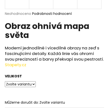
a
j
Průměrné
Neohodnoceno
Podrobnosti hodnocení
í
hodnocení
Obraz ohnivá mapa
produktu
t
je
?
světa
0,0
z
5
hvězdiček.
Moderní jednodílné i vícedílné obrazy na zeď s
fascinujícími detaily. Každá linie vás ohromí
HLEDAT
svou precizností a barvy překvapí svou pestrostí.
Stapety.cz
VELIKOST
D
o
p
o
r
Můžeme doručit do:
Zvolte variantu
u