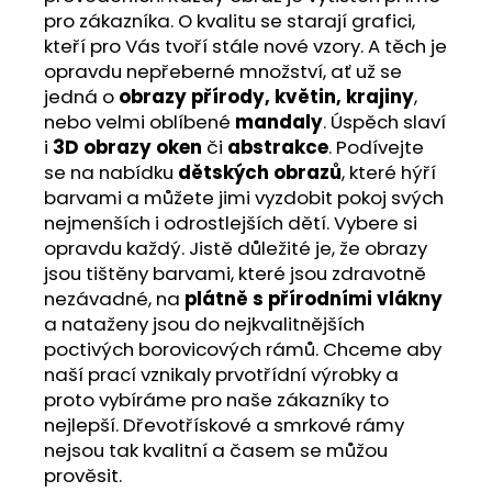
pro zákazníka. O kvalitu se starají grafici,
kteří pro Vás tvoří stále nové vzory. A těch je
opravdu nepřeberné množství, ať už se
jedná o
obrazy přírody, květin, krajiny
,
nebo velmi oblíbené
mandaly
. Úspěch slaví
i
3D obrazy oken
či
abstrakce
. Podívejte
se na nabídku
dětských obrazů
, které hýří
barvami a můžete jimi vyzdobit pokoj svých
nejmenších i odrostlejších dětí. Vybere si
opravdu každý. Jistě důležité je, že obrazy
jsou tištěny barvami, které jsou zdravotně
nezávadné, na
plátně s přírodními vlákny
a nataženy jsou do nejkvalitnějších
poctivých borovicových rámů. Chceme aby
naší prací vznikaly prvotřídní výrobky a
proto vybíráme pro naše zákazníky to
nejlepší. Dřevotřískové a smrkové rámy
nejsou tak kvalitní a časem se můžou
prověsit.