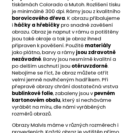
tiskárnách Colorado a Mutoh. Rozlišení tisku
je minimálně 300 dpi. Rámy jsou z kvalitního
borovicového dřeva
. K obrazu přibalujeme
i
háčky a hřebíčky
pro snadné zavěšení
obrazu. Obraz je napnut v rámu a potištěny
jsou také okraje a tak je obraz ihned
připraven k pověšení. Použité
materiály
jako plátno, barvy a rámy
jsou zdravotně
nezávadné
. Barvy jsou nesmírně kvalitní a
po delším uschnutí jsou
otěruvzdorné
.
Nebojíme se říct, že obraz můžete otřít
velmi jemně navlhčeným hadříkem. Při
přepravě obrazy chrání dostatečná vrstva
bublinkové folie
, zabaleny jsou v
pevném
kartonovém obalu
, který si necháváme
vyrábět na míru, dle námi vyráběných
rozměrů obrazů.
Obrazy Malvis máme v různých rozměrech i
provedeních. Každý obraz je vytištěn přímo