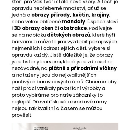
kteří pro Vás tvoří stále nové vzory. A těch je
opravdu nepřeberné množství, ať už se
jedná o
obrazy přírody, květin, krajiny
,
nebo velmi oblíbené
mandaly
. Úspěch slaví
i
3D obrazy oken
či
abstrakce
. Podívejte
se na nabídku
dětských obrazů
, které hýří
barvami a můžete jimi vyzdobit pokoj svých
nejmenších i odrostlejších dětí. Vybere si
opravdu každý. Jistě důležité je, že obrazy
jsou tištěny barvami, které jsou zdravotně
nezávadné, na
plátně s přírodními vlákny
a nataženy jsou do nejkvalitnějších
poctivých borovicových rámů. Chceme aby
naší prací vznikaly prvotřídní výrobky a
proto vybíráme pro naše zákazníky to
nejlepší. Dřevotřískové a smrkové rámy
nejsou tak kvalitní a časem se můžou
prověsit.