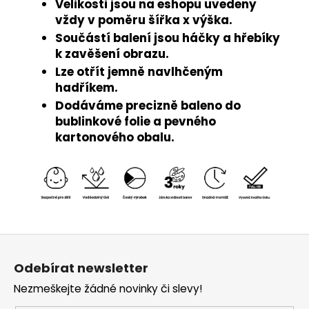
Velikosti jsou na eshopu uvedeny
vždy v poměru šířka x výška.
Součástí balení jsou háčky a hřebíky
k zavěšení obrazu.
Lze otřít jemně navlhčeným
hadříkem.
Dodáváme precizně baleno do
bublinkové folie a pevného
kartonového obalu.
Z
á
Odebírat newsletter
p
Nezmeškejte žádné novinky či slevy!
a