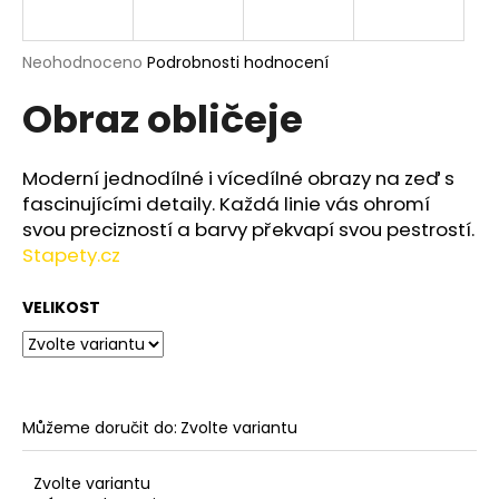
a
j
Průměrné
Neohodnoceno
Podrobnosti hodnocení
í
hodnocení
Obraz obličeje
produktu
t
je
?
0,0
z
Moderní jednodílné i vícedílné obrazy na zeď s
5
fascinujícími detaily. Každá linie vás ohromí
hvězdiček.
svou precizností a barvy překvapí svou pestrostí.
Stapety.cz
HLEDAT
VELIKOST
D
o
p
o
Můžeme doručit do:
Zvolte variantu
r
u
Zvolte variantu