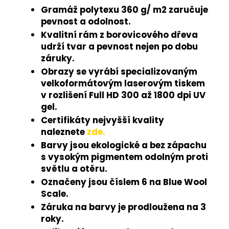
Gramáž polytexu 360 g/ m2 zaručuje
pevnost a odolnost.
Kvalitní rám z borovicového dřeva
udrží tvar a pevnost nejen po dobu
záruky.
Obrazy se vyrábí specializovaným
velkoformátovým laserovým tiskem
v rozlišení Full HD 300 až 1800 dpi UV
gel.
Certifikáty nejvyšší kvality
naleznete
zde.
Barvy jsou ekologické a bez zápachu
s vysokým pigmentem odolným proti
světlu a otěru.
Označeny jsou číslem 6 na Blue Wool
Scale.
Záruka na barvy je prodloužena na 3
roky.