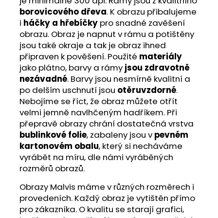
je minimálně 300 dpi. Rámy jsou z kvalitního
borovicového dřeva
. K obrazu přibalujeme
i
háčky a hřebíčky
pro snadné zavěšení
obrazu. Obraz je napnut v rámu a potištěny
jsou také okraje a tak je obraz ihned
připraven k pověšení. Použité
materiály
jako plátno, barvy a rámy
jsou zdravotně
nezávadné
. Barvy jsou nesmírně kvalitní a
po delším uschnutí jsou
otěruvzdorné
.
Nebojíme se říct, že obraz můžete otřít
velmi jemně navlhčeným hadříkem. Při
přepravě obrazy chrání dostatečná vrstva
bublinkové folie
, zabaleny jsou v
pevném
kartonovém obalu
, který si necháváme
vyrábět na míru, dle námi vyráběných
rozměrů obrazů.
Obrazy Malvis máme v různých rozměrech i
provedeních. Každý obraz je vytištěn přímo
pro zákazníka. O kvalitu se starají grafici,