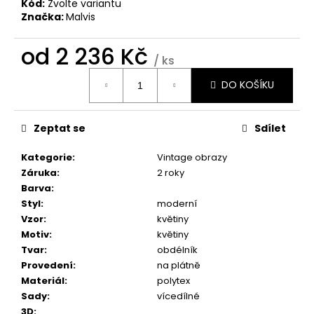
č
Kód:
Zvolte variantu
u
Značka:
Malvis
j
e
od
2 236 Kč
/ ks
m
Měrná
e
DO KOŠÍKU
cena:
OBRAZ
Zeptat se
Sdílet
OKNO
OBROVSKÝ
STROM
Kategorie
:
Vintage obrazy
Záruka
:
2 roky
1
599
Barva
:
Kč
Styl
:
moderní
Vzor
:
květiny
Motiv
:
květiny
Tvar
:
obdélník
Provedení
:
na plátně
Materiál
:
polytex
Sady
:
vícedílné
3D
: