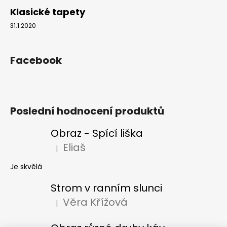
Klasické tapety
31.1.2020
Facebook
Poslední hodnocení produktů
Obraz - Spící liška
Eliaš
|
Hodnocení produktu je 5 z 5 hvězdiček.
Je skvělá
Strom v ranním slunci
Věra Křížová
|
Hodnocení produktu je 5 z 5 hvězdiček.