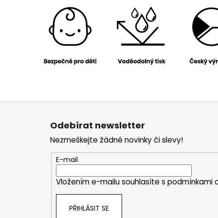
Z
á
Odebírat newsletter
p
Nezmeškejte žádné novinky či slevy!
a
t
E-mail
í
Vložením e-mailu souhlasíte s
podmínkami o
PŘIHLÁSIT SE