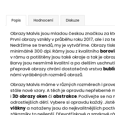
Popis
Hodnocení
Diskuze
Obrazy Malvis jsou mladou českou značkou za ktero
První obrazy vznikly v průběhu roku 2017, ale i z
Nedržíme se trendů, my je vytváříme. Obrazy ti
minimálně 300 dpi. Rámy jsou z kvalitního
borov
v rámu a potištěny jsou také okraje a tak je obra
Barvy jsou nesmírně kvalitní a po delším uschnut
přepravě obrazy chrání dostatečná vrstva
bubli
námi vyráběných rozměrů obrazů.
Obrazy Malvis máme v různých rozměrech i proveden
stále nové vzory. A těch je opravdu nepřeberné m
i
3D obrazy oken
či
abstrakce
. Podívejte se na
odrostlejších dětí. Vybere si opravdu každý. Jist
vlákny
a nataženy jsou do nejkvalitnějších poct
zákazníky to nejlepší. Dřevotřískové a smrkové r