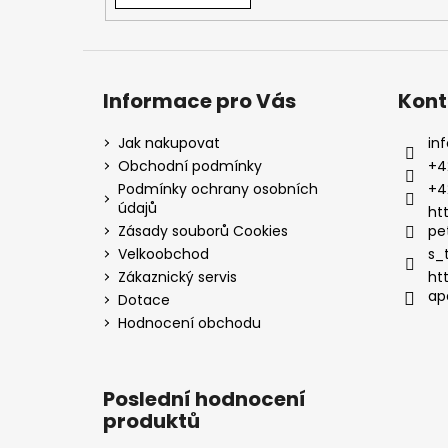
Informace pro Vás
Kont
Jak nakupovat
inf
Obchodní podmínky
+4
Podmínky ochrany osobních
+4
údajů
ht
Zásady souborů Cookies
pe
Velkoobchod
s_
Zákaznický servis
ht
ap
Dotace
Hodnocení obchodu
Poslední hodnocení
produktů