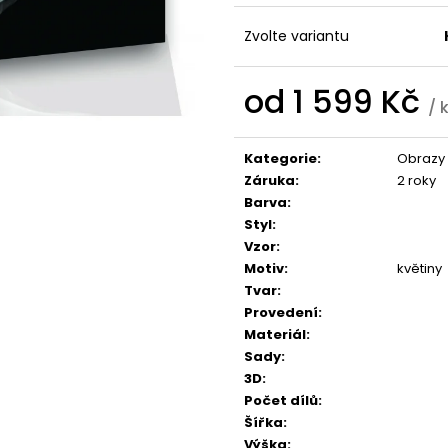
1 599 Kč
1 599 Kč
Zvolte variantu
od
1 599 Kč
/ 
Měrná
cena:
Kategorie
:
Obrazy l
Záruka
:
2 roky
Barva
:
Styl
:
Vzor
:
Motiv
:
květiny
Tvar
:
Provedení
:
Materiál
:
Sady
:
3D
:
Počet dílů
:
Šířka
:
Výška
: