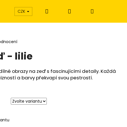
Hledat
Přihlášení
Nákupní
CZK
košík
odnocení
- lilie
dílné obrazy na zeď s fascinujícími detaily. Každá
izností a barvy překvapí svou pestrostí.
iantu
Í EXTÁZE