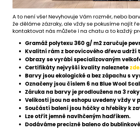
A to není vše! Nevyhovuje Vám rozměr, nebo barv
že děláme zázraky, ale vždy se pokusíme najít ře
kontaktovat nás můžete i na chatu a to každý pr
Gramáž polytexu 360 g/ m2 zaručuje pevn
Kvalitní rám z borovicového dřeva udrží 
Obrazy se vyrábí specializovaným velkofo
Certifikáty nejvyšší kvality naleznete
zde
Barvy jsou ekologické a bez zápachu s v
Označeny jsou číslem 6 na Blue Wool Scal
Záruka na barvy je prodloužena na 3 roky
Velikosti jsou na eshopu uvedeny vždy v 
Součástí balení jsou háčky a hřebíky k z
Lze otřít jemně navlhčeným hadříkem.
Dodáváme precizně baleno do bublinkové 