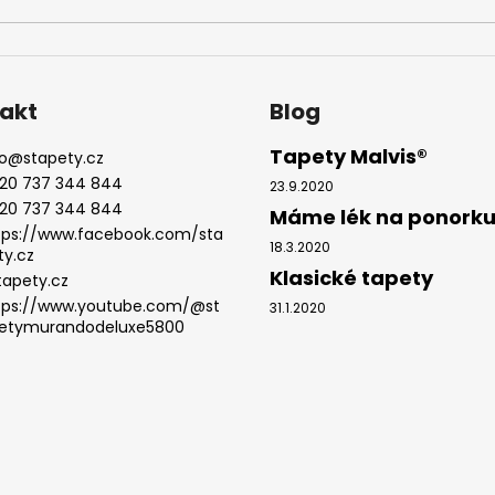
akt
Blog
Tapety Malvis®
o
@
stapety.cz
20 737 344 844
23.9.2020
20 737 344 844
Máme lék na ponork
tps://www.facebook.com/sta
18.3.2020
ty.cz
Klasické tapety
tapety.cz
tps://www.youtube.com/@st
31.1.2020
etymurandodeluxe5800