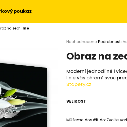
rkový poukaz
az na zeď - lilie
Co potřebujete najít?
Průměrné
Neohodnoceno
Podrobnosti h
hodnocení
Obraz na zeď 
produktu
HLEDAT
je
0,0
z
Moderní jednodílné i více
5
Doporučujeme
linie vás ohromí svou prec
hvězdiček.
Stapety.cz
VELIKOST
Můžeme doručit do:
Zvolte var
OBRAZ NA STĚNU - SLUNEČNICE
OBRAZ - HUDEBN