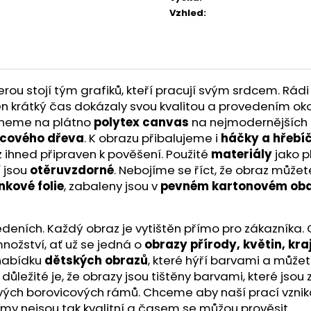
Vzhled
:
u stojí tým grafiků, kteří pracují svým srdcem. Rádi 
a ten krátký čas dokázaly svou kvalitou a provedením ok
skneme na plátno
polytex canvas
na nejmodernějších t
icového dřeva
. K obrazu přibalujeme i
háčky a hřebí
z ihned připraven k pověšení. Použité
materiály
jako p
í jsou
otěruvzdorné
. Nebojíme se říct, že obraz může
nkové folie
, zabaleny jsou v
pevném kartonovém oba
ích. Každý obraz je vytištěn přímo pro zákazníka. O kv
nožství, ať už se jedná o
obrazy přírody, květin, kra
 nabídku
dětských obrazů
, které hýří barvami a můžet
ě důležité je, že obrazy jsou tištěny barvami, které js
ivých borovicových rámů. Chceme aby naší prací vznik
ámy nejsou tak kvalitní a časem se můžou prověsit.