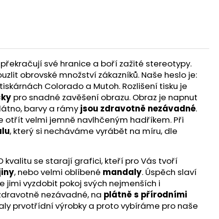
překračují své hranice a boří zažité stereotypy.
ouzlit obrovské množství zákazníků. Naše heslo je:
iskárnách Colorado a Mutoh. Rozlišení tisku je
čky
pro snadné zavěšení obrazu. Obraz je napnut
látno, barvy a rámy
jsou zdravotně nezávadné
.
te otřít velmi jemně navlhčeným hadříkem. Při
lu
, který si necháváme vyrábět na míru, dle
alitu se starají grafici, kteří pro Vás tvoří
jiny
, nebo velmi oblíbené
mandaly
. Úspěch slaví
e jimi vyzdobit pokoj svých nejmenších i
ou zdravotně nezávadné, na
plátně s přírodními
aly prvotřídní výrobky a proto vybíráme pro naše