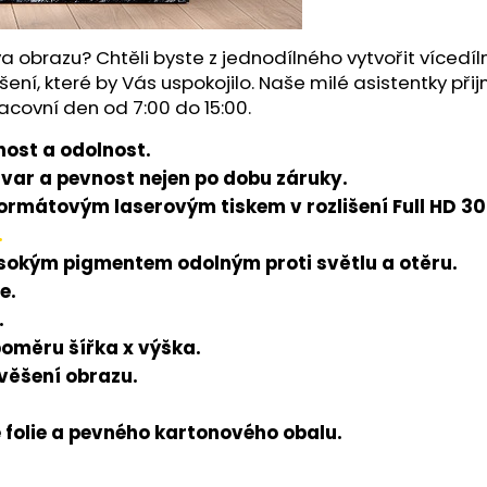
a obrazu? Chtěli byste z jednodílného vytvořit víced
šení, které by Vás uspokojilo. Naše milé asistentky př
acovní den od 7:00 do 15:00.
ost a odolnost.
tvar a pevnost nejen po dobu záruky.
rmátovým laserovým tiskem v rozlišení Full HD 300
.
ysokým pigmentem odolným proti světlu a otěru.
e.
.
poměru šířka x výška.
avěšení obrazu.
folie a pevného kartonového obalu.