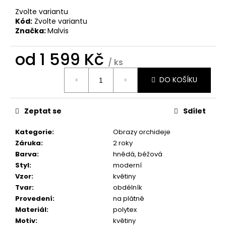
č
u
Zvolte variantu
Kód:
Zvolte variantu
j
Značka:
Malvis
e
m
od
1 599 Kč
e
/ ks
Měrná
DO KOŠÍKU
cena:
OBRAZ
OKNO
OBROVSKÝ
Zeptat se
Sdílet
STROM
1
Kategorie
:
Obrazy orchideje
599
Kč
Záruka
:
2 roky
Barva
:
hnědá, béžová
Styl
:
moderní
Vzor
:
květiny
Tvar
:
obdélník
Provedení
:
na plátně
Materiál
:
polytex
Motiv
:
květiny