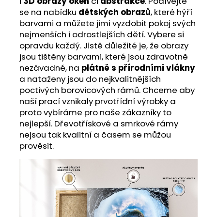
i
3D obrazy oken
či
abstrakce
. Podívejte
se na nabídku
dětských obrazů
, které hýří
barvami a můžete jimi vyzdobit pokoj svých
nejmenších i odrostlejších dětí. Vybere si
opravdu každý. Jistě důležité je, že obrazy
jsou tištěny barvami, které jsou zdravotně
nezávadné, na
plátně s přírodními vlákny
a nataženy jsou do nejkvalitnějších
poctivých borovicových rámů. Chceme aby
naší prací vznikaly prvotřídní výrobky a
proto vybíráme pro naše zákazníky to
nejlepší. Dřevotřískové a smrkové rámy
nejsou tak kvalitní a časem se můžou
prověsit.