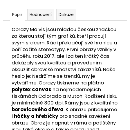
Popis
Hodnocení
Diskuze
Obrazy Malvis jsou mladou českou značkou
za kterou stojí tým grafiků, kteří pracují
svým srdcem. Rádi překračují své hranice a
boří zažité stereotypy. První obrazy vznikly v
průběhu roku 2017, ale i za ten krátký čas
dokázaly svou kvalitou a provedením
okouzlit obrovské množství zákazníků. Naše
heslo je: Nedržíme se trendů, my je
vytváříme. Obrazy tiskneme na plátno
polytex canvas
na nejmodernějších
tiskárnách Colorado a Mutoh. Rozlišení tisku
je minimálně 300 dpi. Rámy jsou z kvalitního
borovicového dřeva
. K obrazu přibalujeme
i
háčky a hřebíčky
pro snadné zavěšení
obrazu. Obraz je napnut v rámu a potištěny
jsou také okraje a tak je obraz ihned