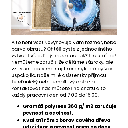
A to není vše! Nevyhovuje Vám rozměr, nebo
barva obrazu? Chtěli byste z jednodílného
vytvořit vícedílný nebo naopak? I to umíme!
Nemůžeme zaručit, že děláme zázraky, ale
vždy se pokusíme najít řešení, které by Vás
uspokojilo. Naše milé asistentky přijmou
telefonický nebo emailový dotaz a
kontaktovat nás můžete i na chatu a to
každý pracovní den od 7:00 do 15:00.
Gramáž polytexu 360 g/ m2 zaručuje
pevnost a odolnost.
Kvalitní rám z borovicového dřeva
udrží tvar a pevnost nejen po dobu