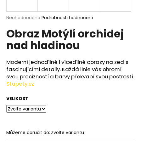
a
j
Průměrné
Neohodnoceno
Podrobnosti hodnocení
í
hodnocení
Obraz Motýlí orchidej
produktu
t
je
?
nad hladinou
0,0
z
5
hvězdiček.
Moderní jednodílné i vícedílné obrazy na zeď s
fascinujícími detaily. Každá linie vás ohromí
HLEDAT
svou precizností a barvy překvapí svou pestrostí.
Stapety.cz
VELIKOST
D
o
p
o
r
Můžeme doručit do:
Zvolte variantu
u