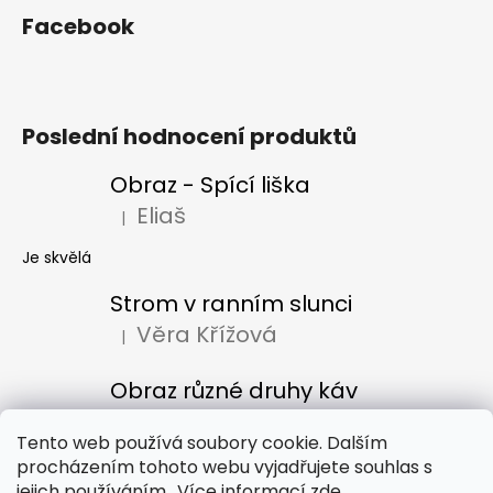
Facebook
Poslední hodnocení produktů
Obraz - Spící liška
Eliaš
|
Hodnocení produktu je 5 z 5 hvězdiček.
Je skvělá
Strom v ranním slunci
Věra Křížová
|
Hodnocení produktu je 5 z 5 hvězdiček.
Obraz různé druhy káv
Denisa Bacúrová
|
Hodnocení produktu je 5 z 5 hvězdiček.
Tento web používá soubory cookie. Dalším
procházením tohoto webu vyjadřujete souhlas s
jejich používáním.. Více informací
zde
.