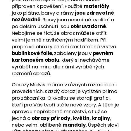
připraven k pověšení. Použité
materiály
jako plátno, barvy a rámy
jsou zdravotně
nezávadné
. Barvy jsou nesmírně kvalitní a
po delším uschnutí jsou
otěruvzdorné
.
Nebojíme se říct, že obraz můžete otřít
velmi jemně navlhčeným hadříkem. Při
přepravě obrazy chrání dostatečná vrstva
bublinkové folie
, zabaleny jsou v
pevném
kartonovém obalu
, který si necháváme
vyrábět na míru, dle námi vyráběných
rozměrů obrazů.
Obrazy Malvis máme v různých rozměrech i
provedeních. Každý obraz je vytištěn přímo
pro zákazníka. O kvalitu se starají grafici,
kteří pro Vás tvoří stále nové vzory. A těch je
opravdu nepřeberné množství, ať už se
jedná o
obrazy přírody, květin, krajiny
,
nebo velmi oblíbené
mandaly
. Úspěch slaví