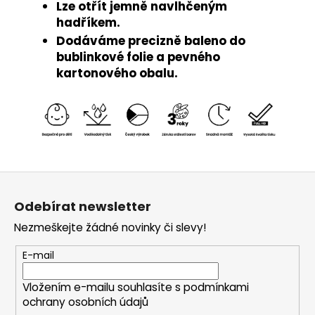
Lze otřít jemně navlhčeným
hadříkem.
Dodáváme precizně baleno do
bublinkové folie a pevného
kartonového obalu.
Z
á
Odebírat newsletter
p
Nezmeškejte žádné novinky či slevy!
a
t
E-mail
í
Vložením e-mailu souhlasíte s
podmínkami
ochrany osobních údajů