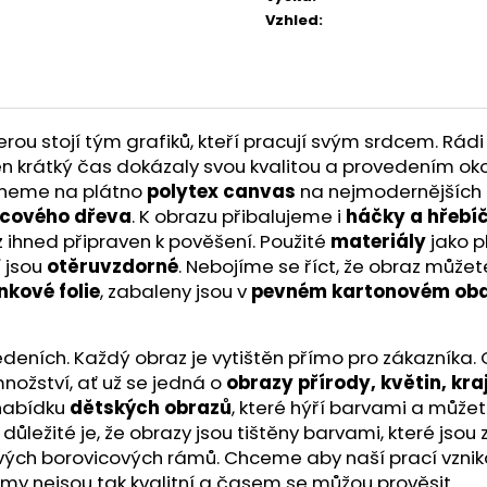
Vzhled
:
u stojí tým grafiků, kteří pracují svým srdcem. Rádi 
a ten krátký čas dokázaly svou kvalitou a provedením ok
skneme na plátno
polytex canvas
na nejmodernějších t
icového dřeva
. K obrazu přibalujeme i
háčky a hřebí
z ihned připraven k pověšení. Použité
materiály
jako p
í jsou
otěruvzdorné
. Nebojíme se říct, že obraz může
nkové folie
, zabaleny jsou v
pevném kartonovém oba
ích. Každý obraz je vytištěn přímo pro zákazníka. O kv
nožství, ať už se jedná o
obrazy přírody, květin, kra
 nabídku
dětských obrazů
, které hýří barvami a můžet
ě důležité je, že obrazy jsou tištěny barvami, které js
ivých borovicových rámů. Chceme aby naší prací vznik
ámy nejsou tak kvalitní a časem se můžou prověsit.