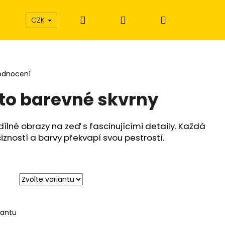
Hledat
Přihlášení
Nákupní
CZK
košík
odnocení
to barevné skvrny
dílné obrazy na zeď s fascinujícími detaily. Každá
izností a barvy překvapí svou pestrostí.
iantu
Í EXTÁZE