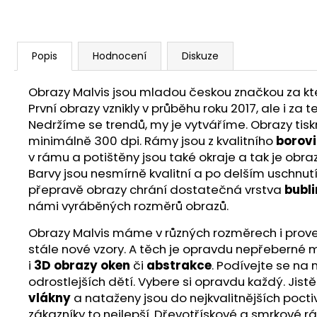
Popis
Hodnocení
Diskuze
Obrazy Malvis jsou mladou českou značkou za ktero
První obrazy vznikly v průběhu roku 2017, ale i z
Nedržíme se trendů, my je vytváříme. Obrazy ti
minimálně 300 dpi. Rámy jsou z kvalitního
borov
v rámu a potištěny jsou také okraje a tak je obra
Barvy jsou nesmírně kvalitní a po delším uschnut
přepravě obrazy chrání dostatečná vrstva
bubli
námi vyráběných rozměrů obrazů.
Obrazy Malvis máme v různých rozměrech i proveden
stále nové vzory. A těch je opravdu nepřeberné m
i
3D obrazy oken
či
abstrakce
. Podívejte se na
odrostlejších dětí. Vybere si opravdu každý. Jist
vlákny
a nataženy jsou do nejkvalitnějších poct
zákazníky to nejlepší. Dřevotřískové a smrkové r