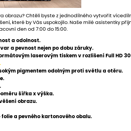
a obrazu? Chtěli byste z jednodílného vytvořit víced
šení, které by Vás uspokojilo. Naše milé asistentky př
acovní den od 7:00 do 15:00.
ost a odolnost.
tvar a pevnost nejen po dobu záruky.
rmátovým laserovým tiskem v rozlišení Full HD 300
.
ysokým pigmentem odolným proti světlu a otěru.
e.
.
poměru šířka x výška.
avěšení obrazu.
folie a pevného kartonového obalu.