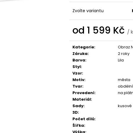
1 599 Kč
1 599 Kč
Zvolte variantu
od
1 599 Kč
/ 
Měrná
cena:
Kategorie
:
Obraz 
Záruka
:
2 roky
Barva
:
Lila
Styl
:
Vzor
:
Motiv
:
města
Tvar
:
obdélní
Provedení
:
na plát
Materiál
:
Sady
:
kusové
3D
:
Počet dílů
:
Šířka
:
Výška
: