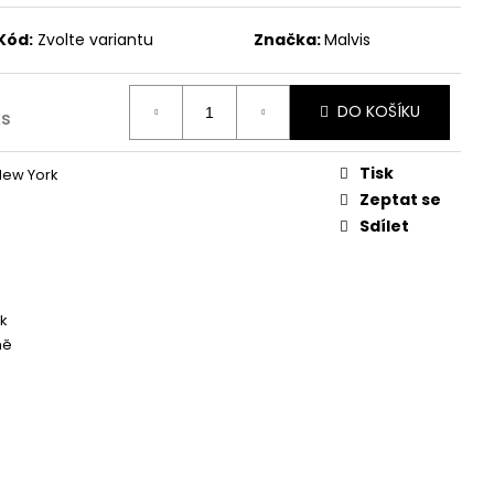
Kód:
Zvolte variantu
Značka:
Malvis
DO KOŠÍKU
ks
Tisk
New York
Zeptat se
Sdílet
k
ně