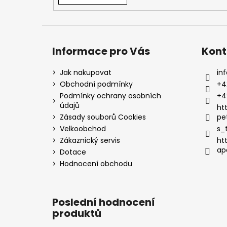
Informace pro Vás
Kont
Jak nakupovat
inf
Obchodní podmínky
+4
Podmínky ochrany osobních
+4
údajů
ht
Zásady souborů Cookies
pe
Velkoobchod
s_
Zákaznický servis
ht
ap
Dotace
Hodnocení obchodu
Poslední hodnocení
produktů