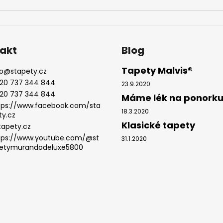
akt
Blog
Tapety Malvis®
o
@
stapety.cz
20 737 344 844
23.9.2020
20 737 344 844
Máme lék na ponork
tps://www.facebook.com/sta
18.3.2020
ty.cz
Klasické tapety
tapety.cz
tps://www.youtube.com/@st
31.1.2020
etymurandodeluxe5800