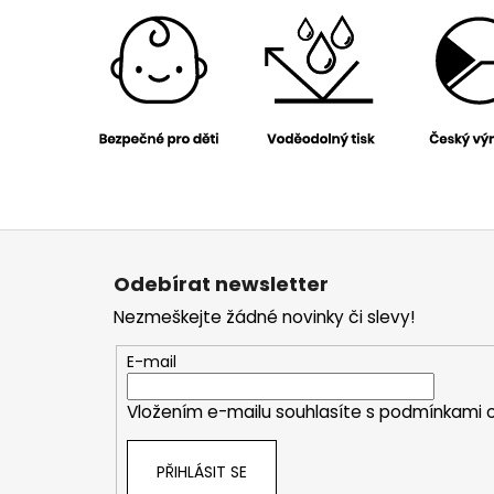
Z
á
Odebírat newsletter
p
Nezmeškejte žádné novinky či slevy!
a
t
E-mail
í
Vložením e-mailu souhlasíte s
podmínkami o
PŘIHLÁSIT SE