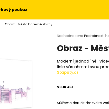
rkový poukaz
Obraz - Město barevné skvrny
Co potřebujete najít?
Průměrné
Neohodnoceno
Podrobnosti h
hodnocení
Obraz - Měs
produktu
HLEDAT
je
0,0
z
Moderní jednodílné i více
5
Doporučujeme
linie vás ohromí svou prec
hvězdiček.
Stapety.cz
VELIKOST
Můžeme doručit do:
Zvolte var
OBRAZ NA STĚNU - SLUNEČNICE
OBRAZ - HUDEBN