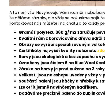
A to není vše! Nevyhovuje Vám rozměr, nebo barv
že děláme zázraky, ale vždy se pokusíme najít ře
kontaktovat nás můžete i na chatu a to každý pr
Gramáž polytexu 360 g/ m2 zaručuje pevn
Kvalitní rám z borovicového dřeva udrží 
Obrazy se vyrábí specializovaným velkofo
Certifikáty nejvyšší kvality naleznete
zde
Barvy jsou ekologické a bez zápachu s v
Označeny jsou číslem 6 na Blue Wool Scal
Záruka na barvy je prodloužena na 3 roky
Velikosti jsou na eshopu uvedeny vždy v 
Součástí balení jsou háčky a hřebíky k z
Lze otřít jemně navlhčeným hadříkem.
Dodáváme precizně baleno do bublinkové 