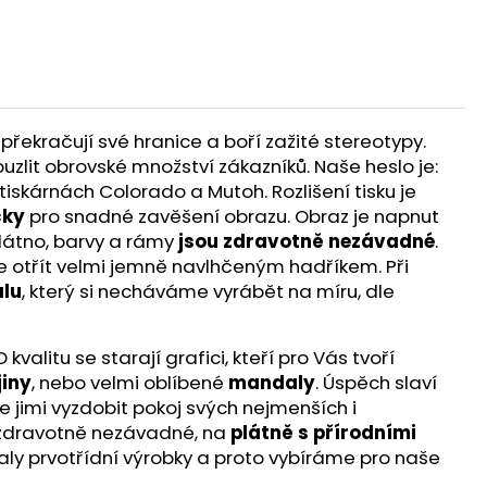
překračují své hranice a boří zažité stereotypy.
ouzlit obrovské množství zákazníků. Naše heslo je:
iskárnách Colorado a Mutoh. Rozlišení tisku je
čky
pro snadné zavěšení obrazu. Obraz je napnut
látno, barvy a rámy
jsou zdravotně nezávadné
.
te otřít velmi jemně navlhčeným hadříkem. Při
lu
, který si necháváme vyrábět na míru, dle
alitu se starají grafici, kteří pro Vás tvoří
jiny
, nebo velmi oblíbené
mandaly
. Úspěch slaví
e jimi vyzdobit pokoj svých nejmenších i
ou zdravotně nezávadné, na
plátně s přírodními
aly prvotřídní výrobky a proto vybíráme pro naše