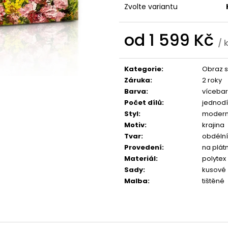
1 599 Kč
1 599 Kč
Zvolte variantu
od
1 599 Kč
/ 
Měrná
cena:
Kategorie
:
Obraz s
Záruka
:
2 roky
Barva
:
víceba
Počet dílů
:
jednodí
Styl
:
modern
Motiv
:
krajina
Tvar
:
obdélní
Provedení
:
na plát
Materiál
:
polytex
Sady
:
kusové
Malba
:
tištěné