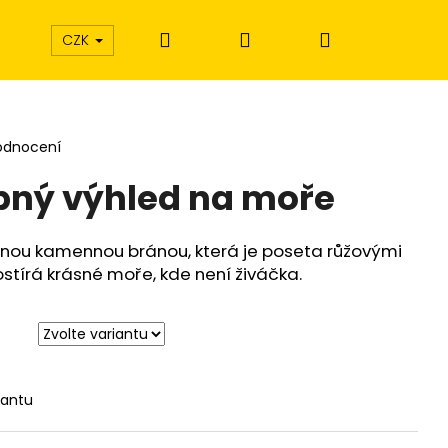
Hledat
Přihlášení
Nákupní
CZK
košík
odnocení
bný výhled na moře
snou kamennou bránou, která je poseta růžovými
ostírá krásné moře, kde není živáčka.
iantu
Í EXTÁZE