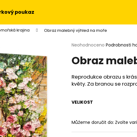
rkový poukaz
mořská krajina
Obraz malebný výhled na moře
Co potřebujete najít?
Průměrné
Neohodnoceno
Podrobnosti h
hodnocení
Obraz male
produktu
HLEDAT
je
0,0
z
Reprodukce obrazu s krá
5
Doporučujeme
květy. Za branou se rozpr
hvězdiček.
VELIKOST
Můžeme doručit do:
Zvolte var
OBRAZ NA STĚNU - SLUNEČNICE
OBRAZ - HUDEBN