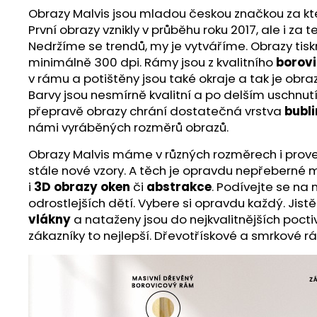
Obrazy Malvis jsou mladou českou značkou za ktero
První obrazy vznikly v průběhu roku 2017, ale i z
Nedržíme se trendů, my je vytváříme. Obrazy ti
minimálně 300 dpi. Rámy jsou z kvalitního
borov
v rámu a potištěny jsou také okraje a tak je obra
Barvy jsou nesmírně kvalitní a po delším uschnut
přepravě obrazy chrání dostatečná vrstva
bubli
námi vyráběných rozměrů obrazů.
Obrazy Malvis máme v různých rozměrech i proveden
stále nové vzory. A těch je opravdu nepřeberné m
i
3D obrazy oken
či
abstrakce
. Podívejte se na
odrostlejších dětí. Vybere si opravdu každý. Jist
vlákny
a nataženy jsou do nejkvalitnějších poct
zákazníky to nejlepší. Dřevotřískové a smrkové r