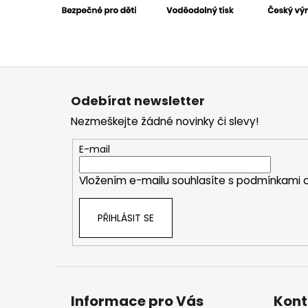
Z
á
Odebírat newsletter
p
Nezmeškejte žádné novinky či slevy!
a
t
E-mail
í
Vložením e-mailu souhlasíte s
podmínkami o
PŘIHLÁSIT SE
Informace pro Vás
Kont