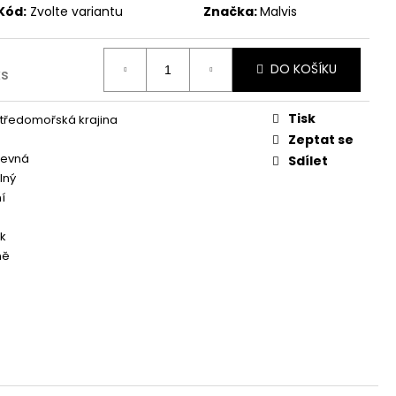
Kód:
Zvolte variantu
Značka:
Malvis
DO KOŠÍKU
ks
Tisk
tředomořská krajina
Zeptat se
revná
Sdílet
lný
í
k
ně