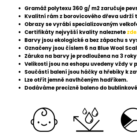
Gramáž polytexu 360 g/ m2 zaručuje pevn
Kvalitní rám z borovicového dřeva udrží 
Obrazy se vyrábí specializovaným velkofo
Certifikáty nejvyšší kvality naleznete
zde
Barvy jsou ekologické a bez zápachu s v
Označeny jsou číslem 6 na Blue Wool Scal
Záruka na barvy je prodloužena na 3 roky
Velikosti jsou na eshopu uvedeny vždy v 
Součástí balení jsou háčky a hřebíky k z
Lze otřít jemně navlhčeným hadříkem.
Dodáváme precizně baleno do bublinkové 