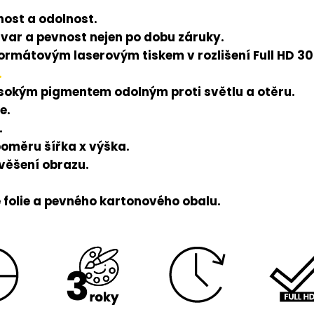
ost a odolnost.
tvar a pevnost nejen po dobu záruky.
rmátovým laserovým tiskem v rozlišení Full HD 300
.
ysokým pigmentem odolným proti světlu a otěru.
e.
.
poměru šířka x výška.
avěšení obrazu.
folie a pevného kartonového obalu.