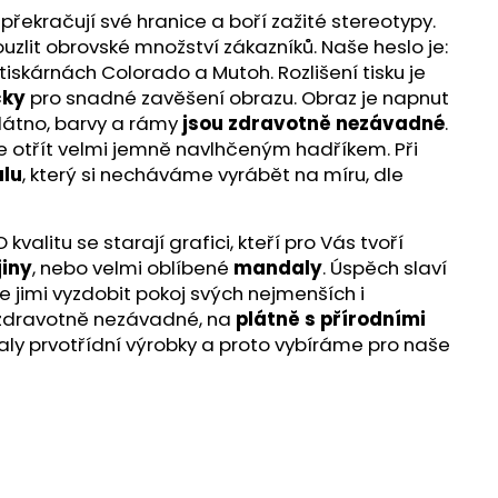
překračují své hranice a boří zažité stereotypy.
ouzlit obrovské množství zákazníků. Naše heslo je:
iskárnách Colorado a Mutoh. Rozlišení tisku je
čky
pro snadné zavěšení obrazu. Obraz je napnut
látno, barvy a rámy
jsou zdravotně nezávadné
.
te otřít velmi jemně navlhčeným hadříkem. Při
lu
, který si necháváme vyrábět na míru, dle
alitu se starají grafici, kteří pro Vás tvoří
jiny
, nebo velmi oblíbené
mandaly
. Úspěch slaví
e jimi vyzdobit pokoj svých nejmenších i
ou zdravotně nezávadné, na
plátně s přírodními
aly prvotřídní výrobky a proto vybíráme pro naše