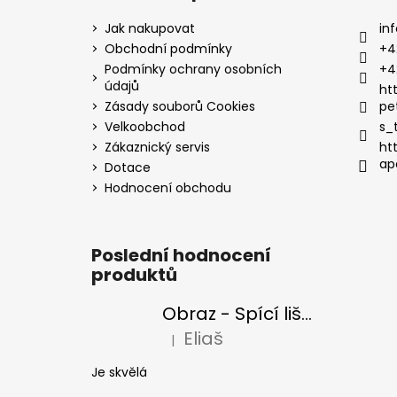
Jak nakupovat
inf
Obchodní podmínky
+4
Podmínky ochrany osobních
+4
údajů
ht
Zásady souborů Cookies
pe
Velkoobchod
s_
Zákaznický servis
ht
ap
Dotace
Hodnocení obchodu
Poslední hodnocení
produktů
Obraz - Spící liška
Eliaš
|
Hodnocení produktu je 5 z 5 hvězdiček
Je skvělá