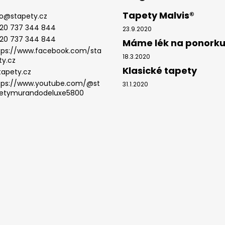
Tapety Malvis®
o
@
stapety.cz
20 737 344 844
23.9.2020
20 737 344 844
Máme lék na ponork
tps://www.facebook.com/sta
18.3.2020
ty.cz
Klasické tapety
tapety.cz
tps://www.youtube.com/@st
31.1.2020
etymurandodeluxe5800
.