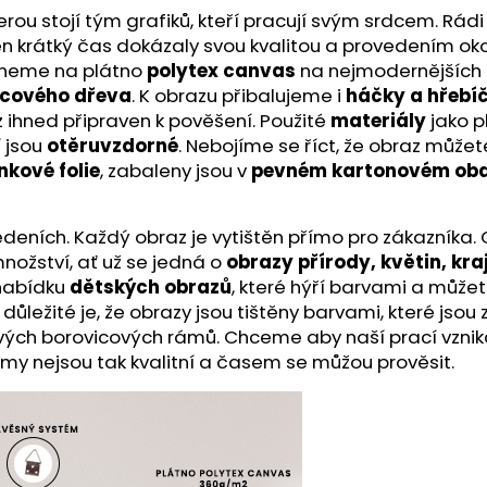
u stojí tým grafiků, kteří pracují svým srdcem. Rádi 
a ten krátký čas dokázaly svou kvalitou a provedením ok
skneme na plátno
polytex canvas
na nejmodernějších t
icového dřeva
. K obrazu přibalujeme i
háčky a hřebí
z ihned připraven k pověšení. Použité
materiály
jako p
í jsou
otěruvzdorné
. Nebojíme se říct, že obraz může
nkové folie
, zabaleny jsou v
pevném kartonovém oba
ích. Každý obraz je vytištěn přímo pro zákazníka. O kv
nožství, ať už se jedná o
obrazy přírody, květin, kra
 nabídku
dětských obrazů
, které hýří barvami a můžet
ě důležité je, že obrazy jsou tištěny barvami, které js
ivých borovicových rámů. Chceme aby naší prací vznik
ámy nejsou tak kvalitní a časem se můžou prověsit.