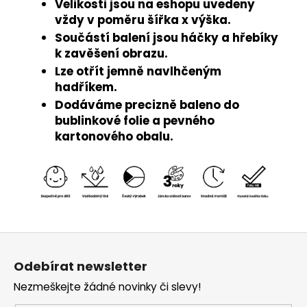
Velikosti jsou na eshopu uvedeny
vždy v poměru šířka x výška.
Součástí balení jsou háčky a hřebíky
k zavěšení obrazu.
Lze otřít jemně navlhčeným
hadříkem.
Dodáváme precizně baleno do
bublinkové folie a pevného
kartonového obalu.
Z
á
Odebírat newsletter
p
Nezmeškejte žádné novinky či slevy!
a