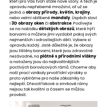
kteří pro Vás tvoří stále nové vzory. A těch je
opravdu nepřeberné množství, ať už se
jedná o
obrazy přírody, květin, krajiny
,
nebo velmi oblíbené
mandaly
. Úspěch slaví
i
3D obrazy oken
či
abstrakce
. Podívejte
se na nabídku
dětských obrazů
, které hýří
barvami a můžete jimi vyzdobit pokoj svých
nejmenších i odrostlejších dětí. Vybere si
opravdu každý. Jistě důležité je, že obrazy
jsou tištěny barvami, které jsou zdravotně
nezávadné, na
plátně s přírodními vlákny
a nataženy jsou do nejkvalitnějších
poctivých borovicových rámů. Chceme aby
naší prací vznikaly prvotřídní výrobky a
proto vybíráme pro naše zákazníky to
nejlepší. Dřevotřískové a smrkové rámy
nejsou tak kvalitní a časem se můžou
prověsit.