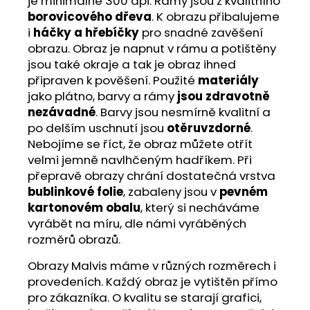
je minimálně 300 dpi. Rámy jsou z kvalitního
borovicového dřeva
. K obrazu přibalujeme
i
háčky a hřebíčky
pro snadné zavěšení
obrazu. Obraz je napnut v rámu a potištěny
jsou také okraje a tak je obraz ihned
připraven k pověšení. Použité
materiály
jako plátno, barvy a rámy
jsou zdravotně
nezávadné
. Barvy jsou nesmírně kvalitní a
po delším uschnutí jsou
otěruvzdorné
.
Nebojíme se říct, že obraz můžete otřít
velmi jemně navlhčeným hadříkem. Při
přepravě obrazy chrání dostatečná vrstva
bublinkové folie
, zabaleny jsou v
pevném
kartonovém obalu
, který si necháváme
vyrábět na míru, dle námi vyráběných
rozměrů obrazů.
Obrazy Malvis máme v různých rozměrech i
provedeních. Každý obraz je vytištěn přímo
pro zákazníka. O kvalitu se starají grafici,