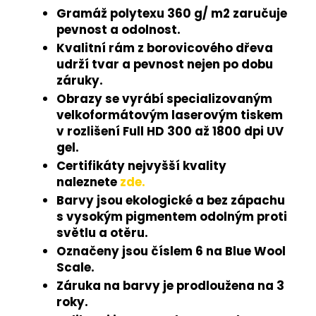
Gramáž polytexu 360 g/ m2 zaručuje
pevnost a odolnost.
Kvalitní rám z borovicového dřeva
udrží tvar a pevnost nejen po dobu
záruky.
Obrazy se vyrábí specializovaným
velkoformátovým laserovým tiskem
v rozlišení Full HD 300 až 1800 dpi UV
gel.
Certifikáty nejvyšší kvality
naleznete
zde.
Barvy jsou ekologické a bez zápachu
s vysokým pigmentem odolným proti
světlu a otěru.
Označeny jsou číslem 6 na Blue Wool
Scale.
Záruka na barvy je prodloužena na 3
roky.