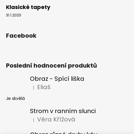
Klasické tapety
31.1.2020
Facebook
Poslední hodnocení produktů
Obraz - Spící liška
Eliaš
|
Hodnocení produktu je 5 z 5 hvězdiček.
Je skvělá
Strom v ranním slunci
Věra Křížová
|
Hodnocení produktu je 5 z 5 hvězdiček.