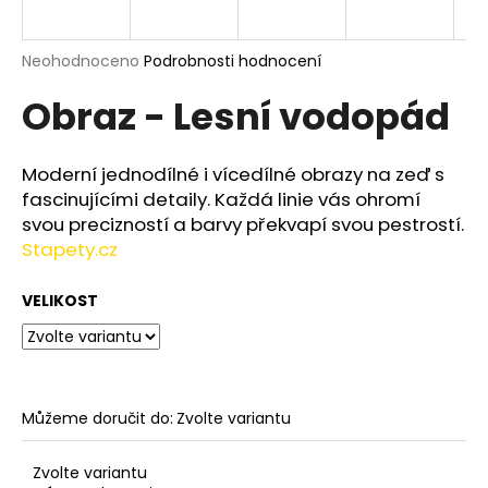
a
j
Průměrné
Neohodnoceno
Podrobnosti hodnocení
í
hodnocení
Obraz - Lesní vodopád
produktu
t
je
?
0,0
z
Moderní jednodílné i vícedílné obrazy na zeď s
5
fascinujícími detaily. Každá linie vás ohromí
hvězdiček.
svou precizností a barvy překvapí svou pestrostí.
Stapety.cz
HLEDAT
VELIKOST
D
o
p
o
Můžeme doručit do:
Zvolte variantu
r
u
Zvolte variantu