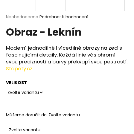
a
j
Průměrné
Neohodnoceno
Podrobnosti hodnocení
í
hodnocení
Obraz - Leknín
produktu
t
je
?
0,0
z
Moderní jednodílné i vícedílné obrazy na zeď s
5
fascinujícími detaily. Každá linie vás ohromí
hvězdiček.
svou precizností a barvy překvapí svou pestrostí.
Stapety.cz
HLEDAT
VELIKOST
D
o
p
o
Můžeme doručit do:
Zvolte variantu
r
u
Zvolte variantu