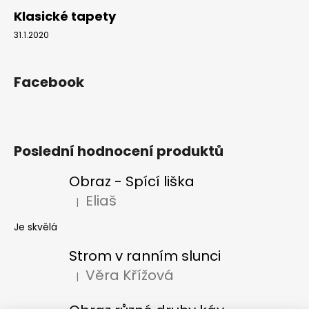
Klasické tapety
31.1.2020
Facebook
Poslední hodnocení produktů
Obraz - Spící liška
Eliaš
|
Hodnocení produktu je 5 z 5 hvězdiček.
Je skvělá
Strom v ranním slunci
Věra Křížová
|
Hodnocení produktu je 5 z 5 hvězdiček.