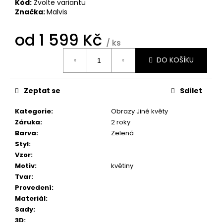
č
Kód:
Zvolte variantu
u
Značka:
Malvis
j
e
od
1 599 Kč
/ ks
m
Měrná
e
DO KOŠÍKU
cena:
OBRAZ
Zeptat se
Sdílet
OKNO
OBROVSKÝ
STROM
Kategorie
:
Obrazy Jiné květy
Záruka
:
2 roky
1
599
Barva
:
Zelená
Kč
Styl
:
Vzor
:
Motiv
:
květiny
Tvar
:
Provedení
:
Materiál
:
Sady
:
3D
: