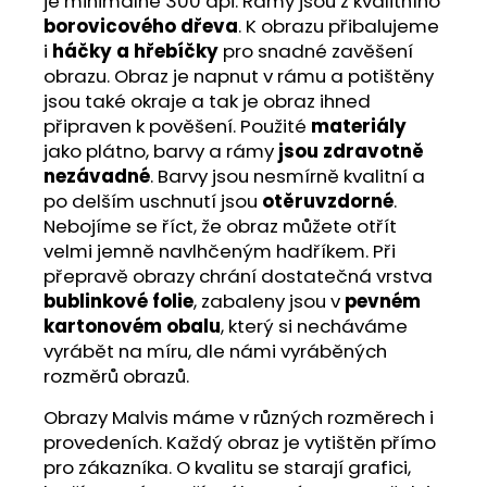
je minimálně 300 dpi. Rámy jsou z kvalitního
borovicového dřeva
. K obrazu přibalujeme
i
háčky a hřebíčky
pro snadné zavěšení
obrazu. Obraz je napnut v rámu a potištěny
jsou také okraje a tak je obraz ihned
připraven k pověšení. Použité
materiály
jako plátno, barvy a rámy
jsou zdravotně
nezávadné
. Barvy jsou nesmírně kvalitní a
po delším uschnutí jsou
otěruvzdorné
.
Nebojíme se říct, že obraz můžete otřít
velmi jemně navlhčeným hadříkem. Při
přepravě obrazy chrání dostatečná vrstva
bublinkové folie
, zabaleny jsou v
pevném
kartonovém obalu
, který si necháváme
vyrábět na míru, dle námi vyráběných
rozměrů obrazů.
Obrazy Malvis máme v různých rozměrech i
provedeních. Každý obraz je vytištěn přímo
pro zákazníka. O kvalitu se starají grafici,