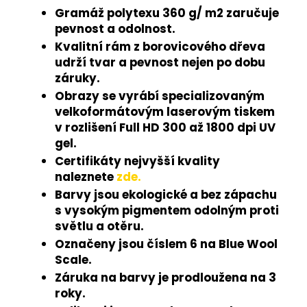
Gramáž polytexu 360 g/ m2 zaručuje
pevnost a odolnost.
Kvalitní rám z borovicového dřeva
udrží tvar a pevnost nejen po dobu
záruky.
Obrazy se vyrábí specializovaným
velkoformátovým laserovým tiskem
v rozlišení Full HD 300 až 1800 dpi UV
gel.
Certifikáty nejvyšší kvality
naleznete
zde.
Barvy jsou ekologické a bez zápachu
s vysokým pigmentem odolným proti
světlu a otěru.
Označeny jsou číslem 6 na Blue Wool
Scale.
Záruka na barvy je prodloužena na 3
roky.