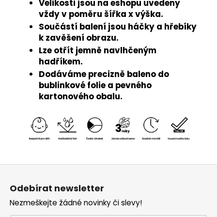
Velikosti jsou na eshopu uvedeny
vždy v poměru šířka x výška.
Součástí balení jsou háčky a hřebíky
k zavěšení obrazu.
Lze otřít jemně navlhčeným
hadříkem.
Dodáváme precizně baleno do
bublinkové folie a pevného
kartonového obalu.
Z
á
Odebírat newsletter
p
Nezmeškejte žádné novinky či slevy!
a