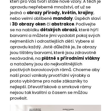
kteří pro Vás tvoří stále nové vzory. A těch je
opravdu nepřeberné množství, ať už se
jedná o
obrazy přírody, květin, krajiny
,
nebo velmi oblíbené
mandaly
. Úspěch slaví
i
3D obrazy oken
či
abstrakce
. Podívejte
se na nabídku
dětských obrazů
, které hýří
barvami a můžete jimi vyzdobit pokoj svých
nejmenších i odrostlejších dětí. Vybere si
opravdu každý. Jistě důležité je, že obrazy
jsou tištěny barvami, které jsou zdravotně
nezávadné, na
plátně s přírodními vlákny
a nataženy jsou do nejkvalitnějších
poctivých borovicových rámů. Chceme aby
naší prací vznikaly prvotřídní výrobky a
proto vybíráme pro naše zákazníky to
nejlepší. Dřevotřískové a smrkové rámy
nejsou tak kvalitní a časem se můžou
prověsit.