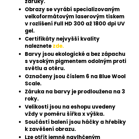
záruky.
Obrazy se vyrábí specializovaným
velkoformátovým laserovým tiskem
v rozlišení Full HD 300 až 1800 dpi UV
gel.
Certifikáty nejvyšší kvality
naleznete
zde.
Barvy jsou ekologické a bez zápachu
s vysokým pigmentem odolným proti
světlu a otěru.
Označeny jsou číslem 6 na Blue Wool
Scale.
Záruka na barvy je prodloužena na 3
roky.
Velikosti jsou na eshopu uvedeny
vždy v poměru šířka x výška.
Součástí balení jsou háčky a hřebíky
k zavěšení obrazu.
Lze otřít jemně navlhčeným