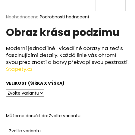
a
j
Průměrné
Neohodnoceno
Podrobnosti hodnocení
í
hodnocení
Obraz krása podzimu
produktu
t
je
?
0,0
z
Moderní jednodílné i vícedílné obrazy na zeď s
5
fascinujícími detaily. Každá linie vás ohromí
hvězdiček.
svou precizností a barvy překvapí svou pestrostí.
Stapety.cz
HLEDAT
VELIKOST (ŠÍŘKA X VÝŠKA)
D
o
p
o
Můžeme doručit do:
Zvolte variantu
r
u
Zvolte variantu