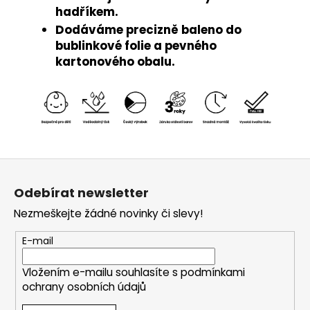
hadříkem.
Dodáváme precizně baleno do
bublinkové folie a pevného
kartonového obalu.
Z
á
Odebírat newsletter
p
Nezmeškejte žádné novinky či slevy!
a
t
E-mail
í
Vložením e-mailu souhlasíte s
podmínkami
ochrany osobních údajů