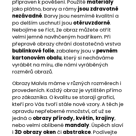
připraven k pověšení. Použité
materiály
jako plátno, barvy a rámy
jsou zdravotně
nezávadné
. Barvy jsou nesmírně kvalitní a
po delším uschnutí jsou
otěruvzdorné
.
Nebojíme se říct, že obraz můžete otřít
velmi jemně navlhčeným hadříkem. Při
přepravě obrazy chrání dostatečná vrstva
bublinkové folie
, zabaleny jsou v
pevném
kartonovém obalu
, který si necháváme
vyrábět na míru, dle námi vyráběných
rozměrů obrazů.
Obrazy Malvis máme v různých rozměrech i
provedeních. Každý obraz je vytištěn přímo
pro zákazníka. O kvalitu se starají grafici,
kteří pro Vás tvoří stále nové vzory. A těch je
opravdu nepřeberné množství, ať už se
jedná o
obrazy přírody, květin, krajiny
,
nebo velmi oblíbené
mandaly
. Úspěch slaví
i
3D obrazy oken
či
abstrakce
. Podívejte