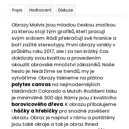
Popis
Hodnocení
Diskuze
Obrazy Malvis jsou mladou českou značkou
za kterou stojí tým grafiků, kteří pracují
svým srdcem. Rádi překračují své hranice a
boří zažité stereotypy. První obrazy vznikly v
průběhu roku 2017, ale i za ten krátký čas
dokázaly svou kvalitou a provedením
okouzlit obrovské množství zákazníků. Naše
heslo je: Nedržíme se trendů, my je
vytváříme. Obrazy tiskneme na plátno
polytex canvas
na nejmodernějších
tiskárnách Colorado a Mutoh. Rozlišení tisku
je minimálně 300 dpi. Rámy jsou z kvalitního
borovicového dřeva
. K obrazu přibalujeme
i
háčky a hřebíčky
pro snadné zavěšení
obrazu. Obraz je napnut v rámu a potištěny
jsou také okraje a tak je obraz ihned