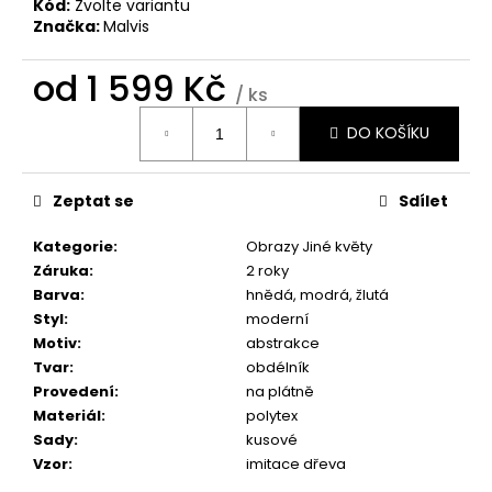
č
Kód:
Zvolte variantu
u
Značka:
Malvis
j
e
od
1 599 Kč
/ ks
m
Měrná
e
DO KOŠÍKU
cena:
BROOKLYN
Zeptat se
Sdílet
BRIDGE
MANHATTAN
Kategorie
:
Obrazy Jiné květy
1
Záruka
:
2 roky
598
Kč
Barva
:
hnědá, modrá, žlutá
Styl
:
moderní
Motiv
:
abstrakce
Tvar
:
obdélník
Provedení
:
na plátně
Materiál
:
polytex
Sady
:
kusové
Vzor
:
imitace dřeva