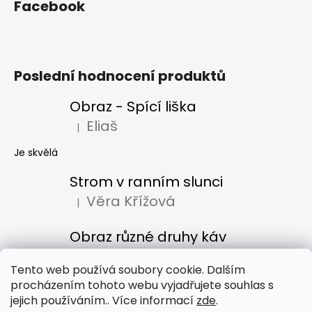
Facebook
Poslední hodnocení produktů
Obraz - Spící liška
Eliaš
|
Hodnocení produktu je 5 z 5 hvězdiček.
Je skvělá
Strom v ranním slunci
Věra Křížová
|
Hodnocení produktu je 5 z 5 hvězdiček.
Obraz různé druhy káv
Denisa Bacúrová
|
Hodnocení produktu je 5 z 5 hvězdiček.
Tento web používá soubory cookie. Dalším
procházením tohoto webu vyjadřujete souhlas s
jejich používáním.. Více informací
zde
.