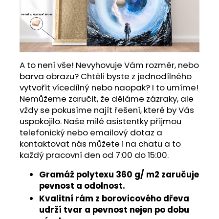
A to není vše! Nevyhovuje Vám rozměr, nebo
barva obrazu? Chtěli byste z jednodílného
vytvořit vícedílný nebo naopak? I to umíme!
Nemůžeme zaručit, že děláme zázraky, ale
vždy se pokusíme najít řešení, které by Vás
uspokojilo. Naše milé asistentky přijmou
telefonický nebo emailový dotaz a
kontaktovat nás můžete i na chatu a to
každý pracovní den od 7:00 do 15:00.
Gramáž polytexu 360 g/ m2 zaručuje
pevnost a odolnost.
Kvalitní rám z borovicového dřeva
udrží tvar a pevnost nejen po dobu