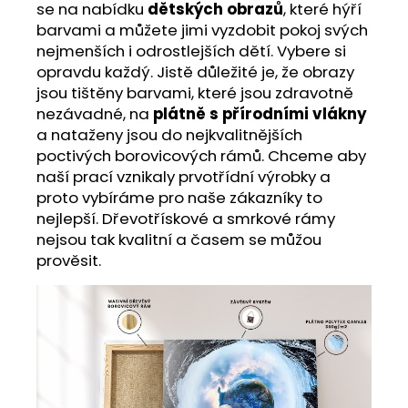
se na nabídku
dětských obrazů
, které hýří
barvami a můžete jimi vyzdobit pokoj svých
nejmenších i odrostlejších dětí. Vybere si
opravdu každý. Jistě důležité je, že obrazy
jsou tištěny barvami, které jsou zdravotně
nezávadné, na
plátně s přírodními vlákny
a nataženy jsou do nejkvalitnějších
poctivých borovicových rámů. Chceme aby
naší prací vznikaly prvotřídní výrobky a
proto vybíráme pro naše zákazníky to
nejlepší. Dřevotřískové a smrkové rámy
nejsou tak kvalitní a časem se můžou
prověsit.