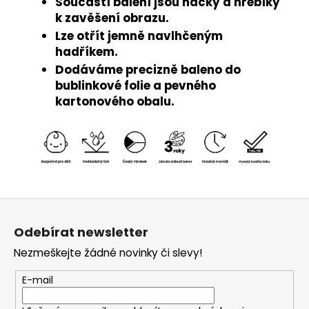
Součástí balení jsou háčky a hřebíky
k zavěšení obrazu.
Lze otřít jemně navlhčeným
hadříkem.
Dodáváme precizně baleno do
bublinkové folie a pevného
kartonového obalu.
Z
á
Odebírat newsletter
p
Nezmeškejte žádné novinky či slevy!
a
t
E-mail
í