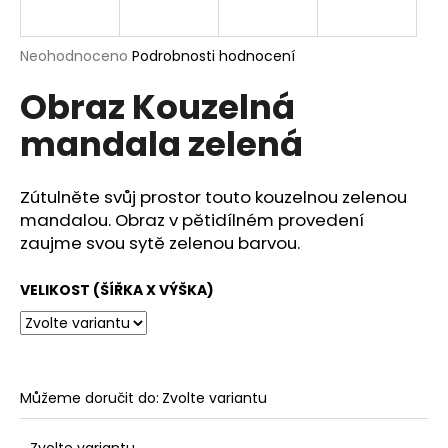
a
j
Průměrné
Neohodnoceno
Podrobnosti hodnocení
í
hodnocení
Obraz Kouzelná
produktu
t
je
?
mandala zelená
0,0
z
5
hvězdiček.
Zútulněte svůj prostor touto kouzelnou zelenou
mandalou. Obraz v pětidílném provedení
HLEDAT
zaujme svou sytě zelenou barvou.
VELIKOST (ŠÍŘKA X VÝŠKA)
D
o
p
o
Můžeme doručit do:
Zvolte variantu
r
u
Zvolte variantu