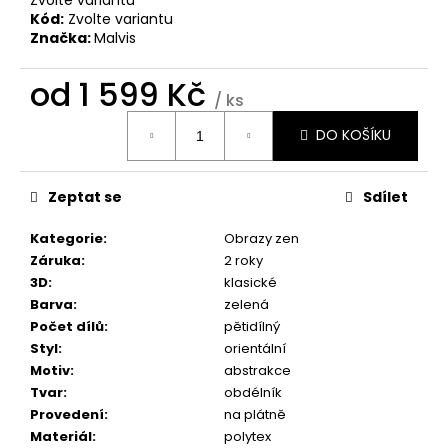
č
Kód:
Zvolte variantu
u
Značka:
Malvis
j
e
od
1 599 Kč
m
/ ks
e
Měrná
DO KOŠÍKU
cena:
OBRAZ
OKNO
Zeptat se
Sdílet
DO
RÁJE
PŘÍRODY
Kategorie
:
Obrazy zen
Záruka
:
2 roky
1
599
3D
:
klasické
Kč
Barva
:
zelená
Počet dílů
:
pětidílný
Styl
:
orientální
Motiv
:
abstrakce
Tvar
:
obdélník
Provedení
:
na plátně
Materiál
:
polytex