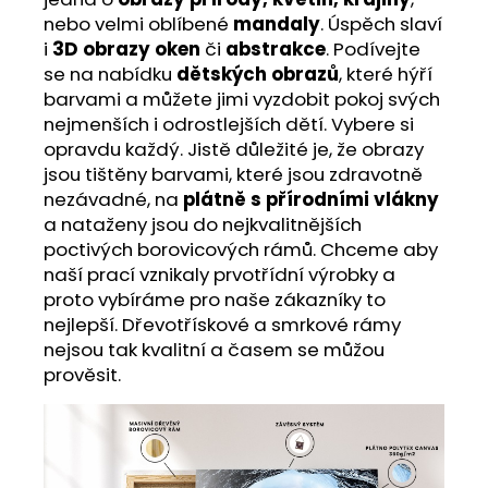
nebo velmi oblíbené
mandaly
. Úspěch slaví
i
3D obrazy oken
či
abstrakce
. Podívejte
se na nabídku
dětských obrazů
, které hýří
barvami a můžete jimi vyzdobit pokoj svých
nejmenších i odrostlejších dětí. Vybere si
opravdu každý. Jistě důležité je, že obrazy
jsou tištěny barvami, které jsou zdravotně
nezávadné, na
plátně s přírodními vlákny
a nataženy jsou do nejkvalitnějších
poctivých borovicových rámů. Chceme aby
naší prací vznikaly prvotřídní výrobky a
proto vybíráme pro naše zákazníky to
nejlepší. Dřevotřískové a smrkové rámy
nejsou tak kvalitní a časem se můžou
prověsit.