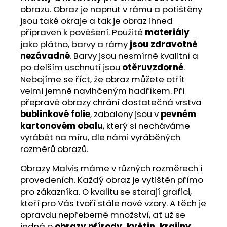
obrazu. Obraz je napnut v rámu a potištěny
jsou také okraje a tak je obraz ihned
připraven k pověšení. Použité
materiály
jako plátno, barvy a rámy
jsou zdravotně
nezávadné
. Barvy jsou nesmírně kvalitní a
po delším uschnutí jsou
otěruvzdorné
.
Nebojíme se říct, že obraz můžete otřít
velmi jemně navlhčeným hadříkem. Při
přepravě obrazy chrání dostatečná vrstva
bublinkové folie
, zabaleny jsou v
pevném
kartonovém obalu
, který si necháváme
vyrábět na míru, dle námi vyráběných
rozměrů obrazů.
Obrazy Malvis máme v různých rozměrech i
provedeních. Každý obraz je vytištěn přímo
pro zákazníka. O kvalitu se starají grafici,
kteří pro Vás tvoří stále nové vzory. A těch je
opravdu nepřeberné množství, ať už se
jedná o
obrazy přírody, květin, krajiny
,