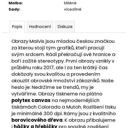
Malba
:
tištěné
Sady
:
vícedílné
Popis
Hodnocení
Diskuze
Obrazy Malvis jsou mladou českou značkou
za kterou stojí tým grafiků, kteří pracují
svým srdcem. Rádi překračují své hranice a
boří zažité stereotypy. První obrazy vznikly v
průběhu roku 2017, ale i za ten krátký čas
dokázaly svou kvalitou a provedením
okouzlit obrovské množství zákazníků. Naše
heslo je: Nedržíme se trendů, my je
vytváříme. Obrazy tiskneme na plátno
polytex canvas
na nejmodernějších
tiskárnách Colorado a Mutoh. Rozlišení tisku
je minimálně 300 dpi. Rámy jsou z kvalitního
borovicového dřeva
. K obrazu přibalujeme
i
háčky a hřebíčky
pro snadné zavěšení