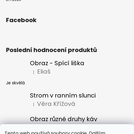
Facebook
Poslední hodnocení produktů
Obraz - Spící liška
Eliaš
|
Hodnocení produktu je 5 z 5 hvězdiček.
Je skvělá
Strom v ranním slunci
Věra Křížová
|
Hodnocení produktu je 5 z 5 hvězdiček.
Obraz různé druhy káv
Denisa Bacúrová
|
Hodnocení produktu je 5 z 5 hvězdiček.
Tento web používá soubory cookie. Dalším