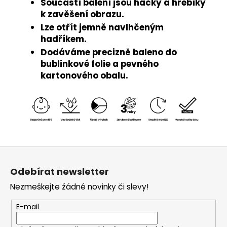
Součástí balení jsou háčky a hřebíky
k zavěšení obrazu.
Lze otřít jemně navlhčeným
hadříkem.
Dodáváme precizně baleno do
bublinkové folie a pevného
kartonového obalu.
Z
á
Odebírat newsletter
p
Nezmeškejte žádné novinky či slevy!
a
t
E-mail
í