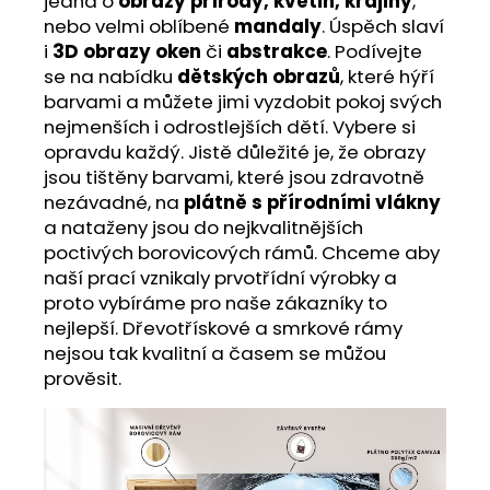
jedná o
obrazy přírody, květin, krajiny
,
nebo velmi oblíbené
mandaly
. Úspěch slaví
i
3D obrazy oken
či
abstrakce
. Podívejte
se na nabídku
dětských obrazů
, které hýří
barvami a můžete jimi vyzdobit pokoj svých
nejmenších i odrostlejších dětí. Vybere si
opravdu každý. Jistě důležité je, že obrazy
jsou tištěny barvami, které jsou zdravotně
nezávadné, na
plátně s přírodními vlákny
a nataženy jsou do nejkvalitnějších
poctivých borovicových rámů. Chceme aby
naší prací vznikaly prvotřídní výrobky a
proto vybíráme pro naše zákazníky to
nejlepší. Dřevotřískové a smrkové rámy
nejsou tak kvalitní a časem se můžou
prověsit.