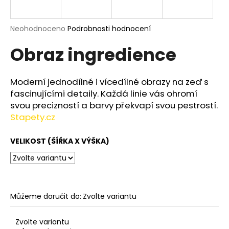
a
j
Průměrné
Neohodnoceno
Podrobnosti hodnocení
í
hodnocení
Obraz ingredience
produktu
t
je
?
0,0
z
Moderní jednodílné i vícedílné obrazy na zeď s
5
fascinujícími detaily. Každá linie vás ohromí
hvězdiček.
svou precizností a barvy překvapí svou pestrostí.
Stapety.cz
HLEDAT
VELIKOST (ŠÍŘKA X VÝŠKA)
D
o
p
o
Můžeme doručit do:
Zvolte variantu
r
u
Zvolte variantu