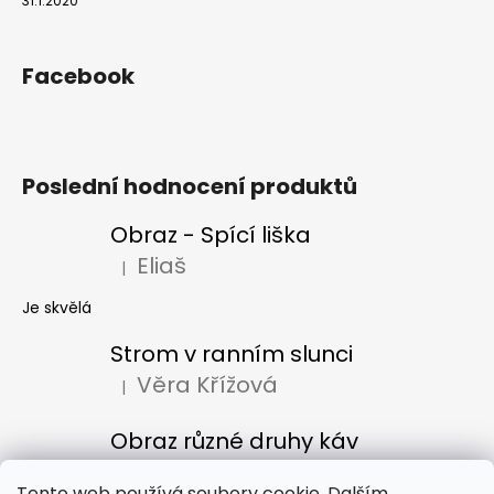
31.1.2020
Facebook
Poslední hodnocení produktů
Obraz - Spící liška
Eliaš
|
Hodnocení produktu je 5 z 5 hvězdiček.
Je skvělá
Strom v ranním slunci
Věra Křížová
|
Hodnocení produktu je 5 z 5 hvězdiček.
Obraz různé druhy káv
Denisa Bacúrová
|
Hodnocení produktu je 5 z 5 hvězdiček.
Tento web používá soubory cookie. Dalším