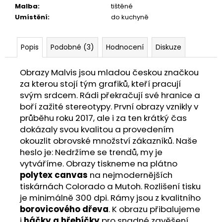
Malba
:
tištěné
Umístění
:
do kuchyně
Popis
Podobné (3)
Hodnocení
Diskuze
Obrazy Malvis jsou mladou českou značkou
za kterou stojí tým grafiků, kteří pracují
svým srdcem. Rádi překračují své hranice a
boří zažité stereotypy. První obrazy vznikly v
průběhu roku 2017, ale i za ten krátký čas
dokázaly svou kvalitou a provedením
okouzlit obrovské množství zákazníků. Naše
heslo je: Nedržíme se trendů, my je
vytváříme. Obrazy tiskneme na plátno
polytex canvas
na nejmodernějších
tiskárnách Colorado a Mutoh. Rozlišení tisku
je minimálně 300 dpi. Rámy jsou z kvalitního
borovicového dřeva
. K obrazu přibalujeme
i
háčky a hřebíčky
pro snadné zavěšení