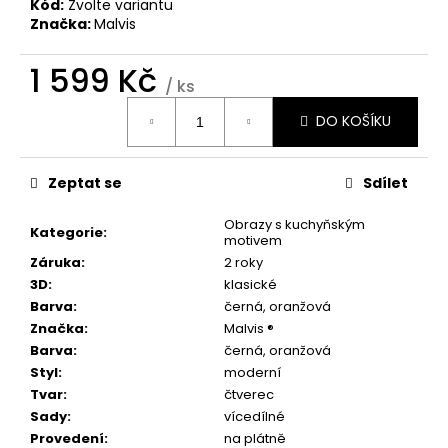
č
Kód:
Zvolte variantu
u
Značka:
Malvis
j
e
1 599 Kč
/ ks
m
Měrná
e
DO KOŠÍKU
cena:
OBRAZ
Zeptat se
Sdílet
INDUSTRIÁLNÍ
MOTIV
II
Obrazy s kuchyňským
Kategorie
:
motivem
1
Záruka
:
2 roky
599
Kč
3D
:
klasické
Barva
:
černá
,
oranžová
Značka
:
Malvis ®
Barva
:
černá, oranžová
Styl
:
moderní
Tvar
:
čtverec
Sady
:
vícedílné
Provedení
:
na plátně