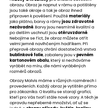
obrazu. Obraz je napnut v rámu a potištěny
jsou také okraje a tak je obraz ihned
připraven k pověšení. Použité
materiály
jako plátno, barvy a rámy
jsou zdravotně
nezávadné
. Barvy jsou nesmírně kvalitní a
po delším uschnutí jsou
otěruvzdorné
.
Nebojíme se říct, že obraz můžete otřít
velmi jemně navlhčeným hadříkem. Při
přepravě obrazy chrání dostatečná vrstva
bublinkové folie
, zabaleny jsou v
pevném
kartonovém obalu
, který si necháváme
vyrábět na míru, dle námi vyráběných
rozměrů obrazů.
Obrazy Malvis máme v různých rozměrech i
provedeních. Každý obraz je vytištěn přímo
pro zákazníka. O kvalitu se starají grafici,
kteří pro Vás tvoří stále nové vzory. A těch je
opravdu nepřeberné množství, ať už se