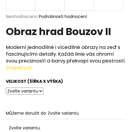
a
j
Průměrné
Neohodnoceno
Podrobnosti hodnocení
í
hodnocení
Obraz hrad Bouzov II
produktu
t
je
?
0,0
z
Moderní jednodílné i vícedílné obrazy na zeď s
5
fascinujícími detaily. Každá linie vás ohromí
hvězdiček.
svou precizností a barvy překvapí svou pestrostí.
Stapety.cz
HLEDAT
VELIKOST (ŠÍŘKA X VÝŠKA)
D
o
p
o
Můžeme doručit do:
Zvolte variantu
r
u
Zvolte variantu