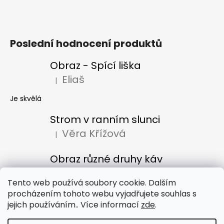
Poslední hodnocení produktů
Obraz - Spící liška
Eliaš
|
Hodnocení produktu je 5 z 5 hvězdiček.
Je skvělá
Strom v ranním slunci
Věra Křížová
|
Hodnocení produktu je 5 z 5 hvězdiček.
Obraz různé druhy káv
Denisa Bacúrová
|
Hodnocení produktu je 5 z 5 hvězdiček.
Tento web používá soubory cookie. Dalším
procházením tohoto webu vyjadřujete souhlas s
jejich používáním.. Více informací
zde
.
Obchodní podmínky