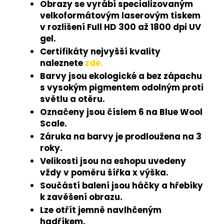
Obrazy se vyrábí specializovaným
velkoformátovým laserovým tiskem
v rozlišení Full HD 300 až 1800 dpi UV
gel.
Certifikáty nejvyšší kvality
naleznete
zde.
Barvy jsou ekologické a bez zápachu
s vysokým pigmentem odolným proti
světlu a otěru.
Označeny jsou číslem 6 na Blue Wool
Scale.
Záruka na barvy je prodloužena na 3
roky.
Velikosti jsou na eshopu uvedeny
vždy v poměru šířka x výška.
Součástí balení jsou háčky a hřebíky
k zavěšení obrazu.
Lze otřít jemně navlhčeným
hadříkem.