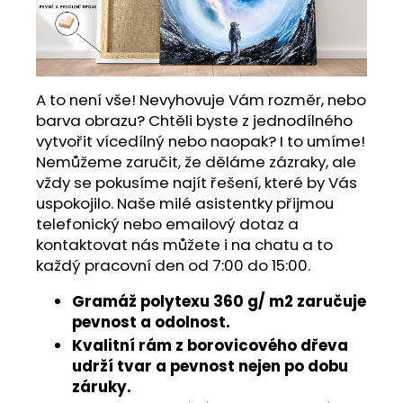
A to není vše! Nevyhovuje Vám rozměr, nebo
barva obrazu? Chtěli byste z jednodílného
vytvořit vícedílný nebo naopak? I to umíme!
Nemůžeme zaručit, že děláme zázraky, ale
vždy se pokusíme najít řešení, které by Vás
uspokojilo. Naše milé asistentky přijmou
telefonický nebo emailový dotaz a
kontaktovat nás můžete i na chatu a to
každý pracovní den od 7:00 do 15:00.
Gramáž polytexu 360 g/ m2 zaručuje
pevnost a odolnost.
Kvalitní rám z borovicového dřeva
udrží tvar a pevnost nejen po dobu
záruky.