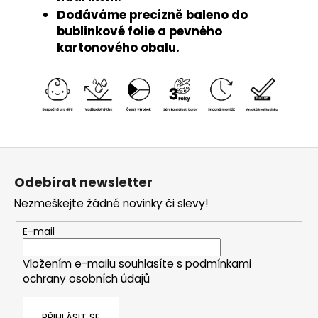
Dodáváme precizně baleno do
bublinkové folie a pevného
kartonového obalu.
Z
á
Odebírat newsletter
p
Nezmeškejte žádné novinky či slevy!
a
t
E-mail
í
Vložením e-mailu souhlasíte s
podmínkami
ochrany osobních údajů
PŘIHLÁSIT SE