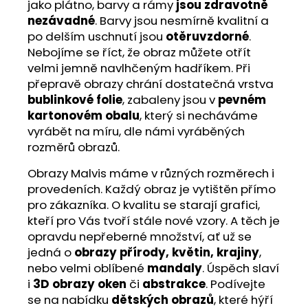
jako plátno, barvy a rámy
jsou zdravotně
nezávadné
. Barvy jsou nesmírně kvalitní a
po delším uschnutí jsou
otěruvzdorné
.
Nebojíme se říct, že obraz můžete otřít
velmi jemně navlhčeným hadříkem. Při
přepravě obrazy chrání dostatečná vrstva
bublinkové folie
, zabaleny jsou v
pevném
kartonovém obalu
, který si necháváme
vyrábět na míru, dle námi vyráběných
rozměrů obrazů.
Obrazy Malvis máme v různých rozměrech i
provedeních. Každý obraz je vytištěn přímo
pro zákazníka. O kvalitu se starají grafici,
kteří pro Vás tvoří stále nové vzory. A těch je
opravdu nepřeberné množství, ať už se
jedná o
obrazy přírody, květin, krajiny
,
nebo velmi oblíbené
mandaly
. Úspěch slaví
i
3D obrazy oken
či
abstrakce
. Podívejte
se na nabídku
dětských obrazů
, které hýří