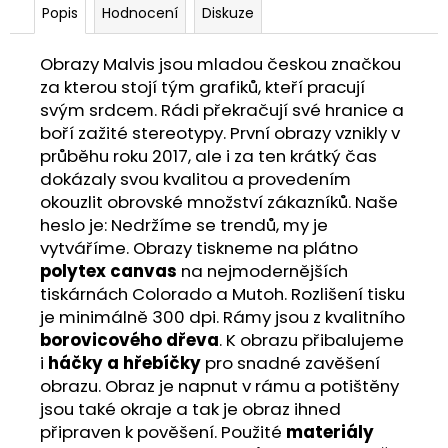
Popis
Hodnocení
Diskuze
Obrazy Malvis jsou mladou českou značkou
za kterou stojí tým grafiků, kteří pracují
svým srdcem. Rádi překračují své hranice a
boří zažité stereotypy. První obrazy vznikly v
průběhu roku 2017, ale i za ten krátký čas
dokázaly svou kvalitou a provedením
okouzlit obrovské množství zákazníků. Naše
heslo je: Nedržíme se trendů, my je
vytváříme. Obrazy tiskneme na plátno
polytex canvas
na nejmodernějších
tiskárnách Colorado a Mutoh. Rozlišení tisku
je minimálně 300 dpi. Rámy jsou z kvalitního
borovicového dřeva
. K obrazu přibalujeme
i
háčky a hřebíčky
pro snadné zavěšení
obrazu. Obraz je napnut v rámu a potištěny
jsou také okraje a tak je obraz ihned
připraven k pověšení. Použité
materiály