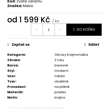
č
Kód:
Zvolte variantu
u
Značka:
Malvis
j
e
od
1 599 Kč
/ ks
m
Měrná
e
DO KOŠÍKU
cena:
OBRAZ
Zeptat se
Sdílet
NA
STĚNU
-
Kategorie
:
Obrazy krajinomalba
SLUNEČNICE
Záruka
:
2 roky
1
Barva
:
barevné
599
Styl
:
moderní
Kč
Vzor
:
města
Tvar
:
obdélník
Provedení
:
na plátně
Materiál
:
polytex
Motiv
:
krajina