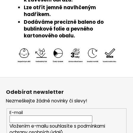
Lze otřít jemně navlhčeným
hadříkem.
Dodáváme precizně baleno do
bublinkové folie a pevného
kartonového obalu.
Z
á
Odebírat newsletter
p
Nezmeškejte žádné novinky či slevy!
a
t
E-mail
í
Vložením e-mailu souhlasíte s
podmínkami
ochrany osobních údajů