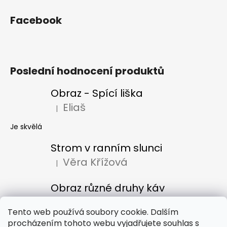
Facebook
Poslední hodnocení produktů
Obraz - Spící liška
Eliaš
|
Hodnocení produktu je 5 z 5 hvězdiček.
Je skvělá
Strom v ranním slunci
Věra Křížová
|
Hodnocení produktu je 5 z 5 hvězdiček.
Obraz různé druhy káv
Denisa Bacúrová
|
Hodnocení produktu je 5 z 5 hvězdiček.
Tento web používá soubory cookie. Dalším
procházením tohoto webu vyjadřujete souhlas s