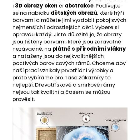
i
3D obrazy oken
či
abstrakce
. Podívejte
se na nabídku
dětských obrazů
, které hýří
barvami a můžete jimi vyzdobit pokoj svých
nejmenších i odrostlejších dětí. Vybere si
opravdu každý. Jistě důležité je, že obrazy
jsou tištěny barvami, které jsou zdravotně
nezávadné, na
plátně s přírodními vlákny
a nataženy jsou do nejkvalitnějších
poctivých borovicových rámů. Chceme aby
naší prací vznikaly prvotřídní výrobky a
proto vybíráme pro naše zákazníky to
nejlepší. Dřevotřískové a smrkové rámy
nejsou tak kvalitní a časem se můžou
prověsit.