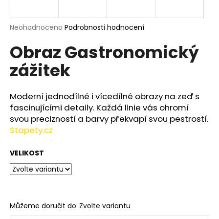
a
j
Průměrné
Neohodnoceno
Podrobnosti hodnocení
í
hodnocení
Obraz Gastronomický
produktu
t
je
?
zážitek
0,0
z
5
hvězdiček.
Moderní jednodílné i vícedílné obrazy na zeď s
fascinujícími detaily. Každá linie vás ohromí
HLEDAT
svou precizností a barvy překvapí svou pestrostí.
Stapety.cz
VELIKOST
D
o
p
o
r
Můžeme doručit do:
Zvolte variantu
u