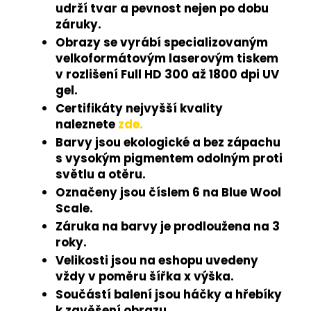
udrží tvar a pevnost nejen po dobu
záruky.
Obrazy se vyrábí specializovaným
velkoformátovým laserovým tiskem
v rozlišení Full HD 300 až 1800 dpi UV
gel.
Certifikáty nejvyšší kvality
naleznete
zde.
Barvy jsou ekologické a bez zápachu
s vysokým pigmentem odolným proti
světlu a otěru.
Označeny jsou číslem 6 na Blue Wool
Scale.
Záruka na barvy je prodloužena na 3
roky.
Velikosti jsou na eshopu uvedeny
vždy v poměru šířka x výška.
Součástí balení jsou háčky a hřebíky
k zavěšení obrazu.