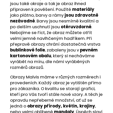
jsou také okraje a tak je obraz ihned
připraven k pověšení. Použité
materiály
jako plátno, barvy a rámy
jsou zdravotně
nezávadné
. Barvy jsou nesmírně kvalitní a
po delším uschnutí jsou
otěruvzdorné
.
Nebojíme se říct, že obraz můžete otřít
velmi jemně navlhčeným hadříkem. Při
přepravě obrazy chrání dostatečná vrstva
bublinkové folie
, zabaleny jsou v
pevném
kartonovém obalu
, který si necháváme
vyrábět na míru, dle námi vyráběných
rozměrů obrazů.
Obrazy Malvis máme v různých rozměrech i
provedeních. Každý obraz je vytištěn přímo
pro zákazníka. O kvalitu se starají grafici,
kteří pro Vás tvoří stále nové vzory. A těch je
opravdu nepřeberné množství, ať už se
jedná o
obrazy přírody, květin, krajiny
,
nebo velmi oblíbené
mandaly
. Úspěch slaví