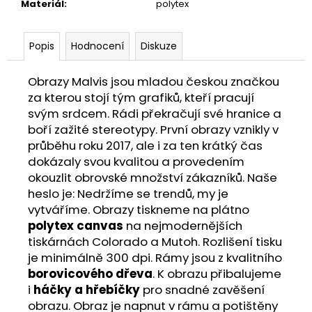
Materiál
:
polytex
Popis
Hodnocení
Diskuze
Obrazy Malvis jsou mladou českou značkou
za kterou stojí tým grafiků, kteří pracují
svým srdcem. Rádi překračují své hranice a
boří zažité stereotypy. První obrazy vznikly v
průběhu roku 2017, ale i za ten krátký čas
dokázaly svou kvalitou a provedením
okouzlit obrovské množství zákazníků. Naše
heslo je: Nedržíme se trendů, my je
vytváříme. Obrazy tiskneme na plátno
polytex canvas
na nejmodernějších
tiskárnách Colorado a Mutoh. Rozlišení tisku
je minimálně 300 dpi. Rámy jsou z kvalitního
borovicového dřeva
. K obrazu přibalujeme
i
háčky a hřebíčky
pro snadné zavěšení
obrazu. Obraz je napnut v rámu a potištěny