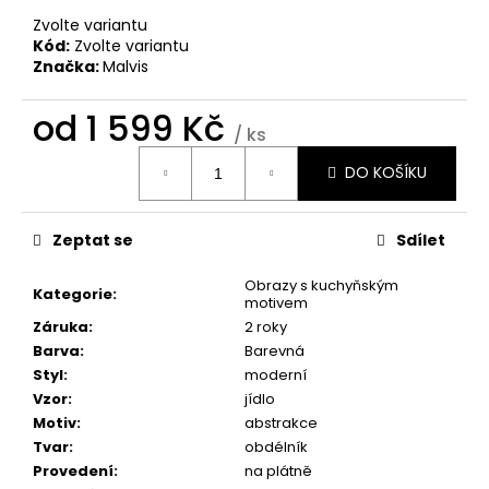
č
u
Zvolte variantu
Kód:
Zvolte variantu
j
Značka:
Malvis
e
m
od
1 599 Kč
e
/ ks
Měrná
DO KOŠÍKU
cena:
BROOKLYN
BRIDGE
MANHATTAN
Zeptat se
Sdílet
1
598
Obrazy s kuchyňským
Kč
Kategorie
:
motivem
Záruka
:
2 roky
Barva
:
Barevná
Styl
:
moderní
Vzor
:
jídlo
Motiv
:
abstrakce
Tvar
:
obdélník
Provedení
:
na plátně