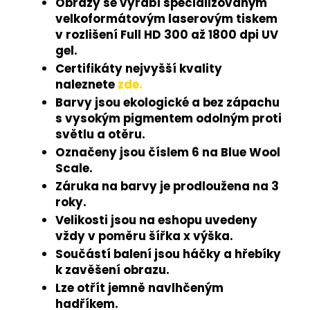
Obrazy se vyrábí specializovaným
velkoformátovým laserovým tiskem
v rozlišení Full HD 300 až 1800 dpi UV
gel.
Certifikáty nejvyšší kvality
naleznete
zde.
Barvy jsou ekologické a bez zápachu
s vysokým pigmentem odolným proti
světlu a otěru.
Označeny jsou číslem 6 na Blue Wool
Scale.
Záruka na barvy je prodloužena na 3
roky.
Velikosti jsou na eshopu uvedeny
vždy v poměru šířka x výška.
Součástí balení jsou háčky a hřebíky
k zavěšení obrazu.
Lze otřít jemně navlhčeným
hadříkem.