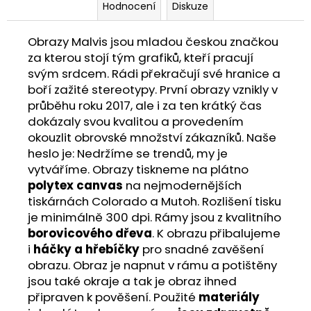
Hodnocení
Diskuze
Obrazy Malvis jsou mladou českou značkou
za kterou stojí tým grafiků, kteří pracují
svým srdcem. Rádi překračují své hranice a
boří zažité stereotypy. První obrazy vznikly v
průběhu roku 2017, ale i za ten krátký čas
dokázaly svou kvalitou a provedením
okouzlit obrovské množství zákazníků. Naše
heslo je: Nedržíme se trendů, my je
vytváříme. Obrazy tiskneme na plátno
polytex canvas
na nejmodernějších
tiskárnách Colorado a Mutoh. Rozlišení tisku
je minimálně 300 dpi. Rámy jsou z kvalitního
borovicového dřeva
. K obrazu přibalujeme
i
háčky a hřebíčky
pro snadné zavěšení
obrazu. Obraz je napnut v rámu a potištěny
jsou také okraje a tak je obraz ihned
připraven k pověšení. Použité
materiály