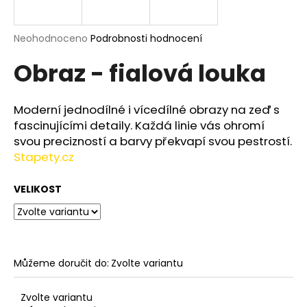
a
j
Průměrné
Neohodnoceno
Podrobnosti hodnocení
í
hodnocení
Obraz - fialová louka
produktu
t
je
?
0,0
z
Moderní jednodílné i vícedílné obrazy na zeď s
5
fascinujícími detaily. Každá linie vás ohromí
hvězdiček.
svou precizností a barvy překvapí svou pestrostí.
Stapety.cz
HLEDAT
VELIKOST
D
o
p
o
Můžeme doručit do:
Zvolte variantu
r
u
Zvolte variantu