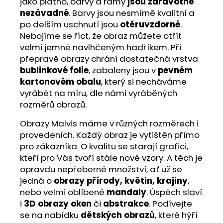
jako plátno, barvy a rámy
jsou zdravotně
nezávadné
. Barvy jsou nesmírně kvalitní a
po delším uschnutí jsou
otěruvzdorné
.
Nebojíme se říct, že obraz můžete otřít
velmi jemně navlhčeným hadříkem. Při
přepravě obrazy chrání dostatečná vrstva
bublinkové folie
, zabaleny jsou v
pevném
kartonovém obalu
, který si necháváme
vyrábět na míru, dle námi vyráběných
rozměrů obrazů.
Obrazy Malvis máme v různých rozměrech i
provedeních. Každý obraz je vytištěn přímo
pro zákazníka. O kvalitu se starají grafici,
kteří pro Vás tvoří stále nové vzory. A těch je
opravdu nepřeberné množství, ať už se
jedná o
obrazy přírody, květin, krajiny
,
nebo velmi oblíbené
mandaly
. Úspěch slaví
i
3D obrazy oken
či
abstrakce
. Podívejte
se na nabídku
dětských obrazů
, které hýří