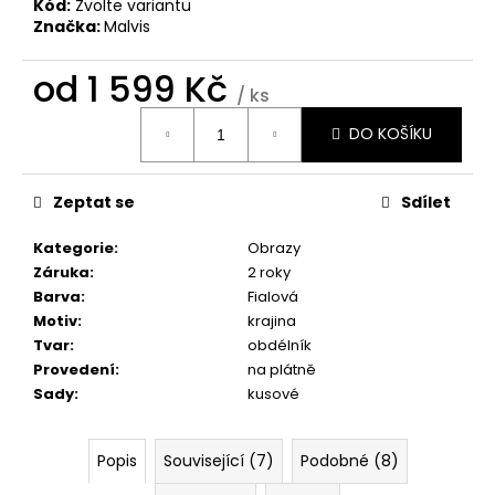
č
Kód:
Zvolte variantu
u
Značka:
Malvis
j
e
od
1 599 Kč
/ ks
m
Měrná
e
DO KOŠÍKU
cena:
OBRAZ
Zeptat se
Sdílet
-
HUDEBNÍ
EXTÁZE
Kategorie
:
Obrazy
Záruka
:
2 roky
1
599
Barva
:
Fialová
Kč
Motiv
:
krajina
Tvar
:
obdélník
Provedení
:
na plátně
Sady
:
kusové
Popis
Související (7)
Podobné (8)