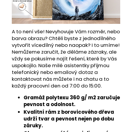
A to není vše! Nevyhovuje Vám rozměr, nebo
barva obrazu? Chtěli byste z jednodílného
vytvořit vícedílný nebo naopak? I to umíme!
Nemůžeme zaručit, že děláme zázraky, ale
vždy se pokusíme najít řešení, které by Vás
uspokojilo. Naše milé asistentky přijmou
telefonický nebo emailový dotaz a
kontaktovat nás můžete i na chatu a to
každý pracovní den od 7:00 do 15:00.
Gramáž polytexu 360 g/ m2 zaručuje
pevnost a odolnost.
Kvalitní rám z borovicového dřeva
udrží tvar a pevnost nejen po dobu
záruky.