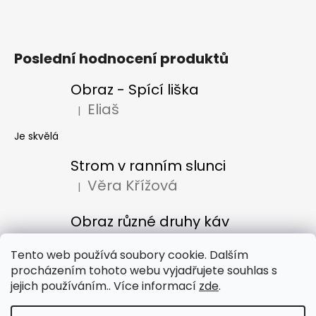
Poslední hodnocení produktů
Obraz - Spící liška
Eliaš
|
Hodnocení produktu je 5 z 5 hvězdiček.
Je skvělá
Strom v ranním slunci
Věra Křížová
|
Hodnocení produktu je 5 z 5 hvězdiček.
Obraz různé druhy káv
Denisa Bacúrová
|
Hodnocení produktu je 5 z 5 hvězdiček.
Tento web používá soubory cookie. Dalším
procházením tohoto webu vyjadřujete souhlas s
jejich používáním.. Více informací
zde
.
Obchodní podmínky