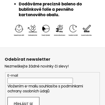
Dodáváme precizně baleno do
bublinkové folie a pevného
kartonového obalu.
Z
á
Odebírat newsletter
p
Nezmeškejte žádné novinky či slevy!
a
t
E-mail
í
Vložením e-mailu souhlasíte s
podmínkami
ochrany osobních údajů
PŘIHLÁSIT SE