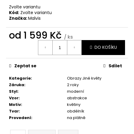
č
u
Zvolte variantu
Kód:
Zvolte variantu
j
Značka:
Malvis
e
m
od
1 599 Kč
e
/ ks
Měrná
DO KOŠÍKU
cena:
OBRAZ
OKNO
OBROVSKÝ
Zeptat se
Sdílet
STROM
1
Kategorie
:
Obrazy Jiné květy
599
Kč
Záruka
:
2 roky
Styl
:
moderní
Vzor
:
abstrakce
Motiv
:
květiny
Tvar
:
obdélník
Provedení
:
na plátně