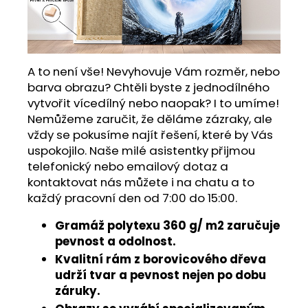
A to není vše! Nevyhovuje Vám rozměr, nebo
barva obrazu? Chtěli byste z jednodílného
vytvořit vícedílný nebo naopak? I to umíme!
Nemůžeme zaručit, že děláme zázraky, ale
vždy se pokusíme najít řešení, které by Vás
uspokojilo. Naše milé asistentky přijmou
telefonický nebo emailový dotaz a
kontaktovat nás můžete i na chatu a to
každý pracovní den od 7:00 do 15:00.
Gramáž polytexu 360 g/ m2 zaručuje
pevnost a odolnost.
Kvalitní rám z borovicového dřeva
udrží tvar a pevnost nejen po dobu
záruky.