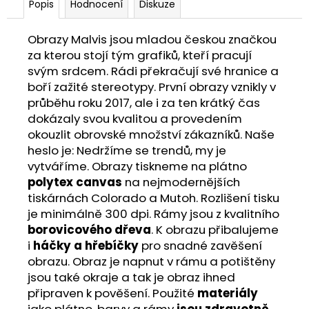
Popis
Hodnocení
Diskuze
Obrazy Malvis jsou mladou českou značkou
za kterou stojí tým grafiků, kteří pracují
svým srdcem. Rádi překračují své hranice a
boří zažité stereotypy. První obrazy vznikly v
průběhu roku 2017, ale i za ten krátký čas
dokázaly svou kvalitou a provedením
okouzlit obrovské množství zákazníků. Naše
heslo je: Nedržíme se trendů, my je
vytváříme. Obrazy tiskneme na plátno
polytex canvas
na nejmodernějších
tiskárnách Colorado a Mutoh. Rozlišení tisku
je minimálně 300 dpi. Rámy jsou z kvalitního
borovicového dřeva
. K obrazu přibalujeme
i
háčky a hřebíčky
pro snadné zavěšení
obrazu. Obraz je napnut v rámu a potištěny
jsou také okraje a tak je obraz ihned
připraven k pověšení. Použité
materiály
jako plátno, barvy a rámy
jsou zdravotně