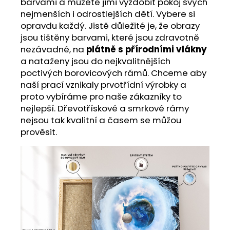
barvami a můžete jimi vyzdobit pokoj svých
nejmenších i odrostlejších dětí. Vybere si
opravdu každý. Jistě důležité je, že obrazy
jsou tištěny barvami, které jsou zdravotně
nezávadné, na
plátně s přírodními vlákny
a nataženy jsou do nejkvalitnějších
poctivých borovicových rámů. Chceme aby
naší prací vznikaly prvotřídní výrobky a
proto vybíráme pro naše zákazníky to
nejlepší. Dřevotřískové a smrkové rámy
nejsou tak kvalitní a časem se můžou
prověsit.