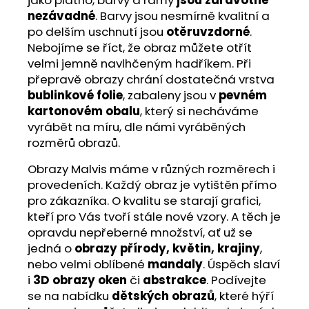
nezávadné
. Barvy jsou nesmírně kvalitní a
po delším uschnutí jsou
otěruvzdorné
.
Nebojíme se říct, že obraz můžete otřít
velmi jemně navlhčeným hadříkem. Při
přepravě obrazy chrání dostatečná vrstva
bublinkové folie
, zabaleny jsou v
pevném
kartonovém obalu
, který si necháváme
vyrábět na míru, dle námi vyráběných
rozměrů obrazů.
Obrazy Malvis máme v různých rozměrech i
provedeních. Každý obraz je vytištěn přímo
pro zákazníka. O kvalitu se starají grafici,
kteří pro Vás tvoří stále nové vzory. A těch je
opravdu nepřeberné množství, ať už se
jedná o
obrazy přírody, květin, krajiny
,
nebo velmi oblíbené
mandaly
. Úspěch slaví
i
3D obrazy oken
či
abstrakce
. Podívejte
se na nabídku
dětských obrazů
, které hýří