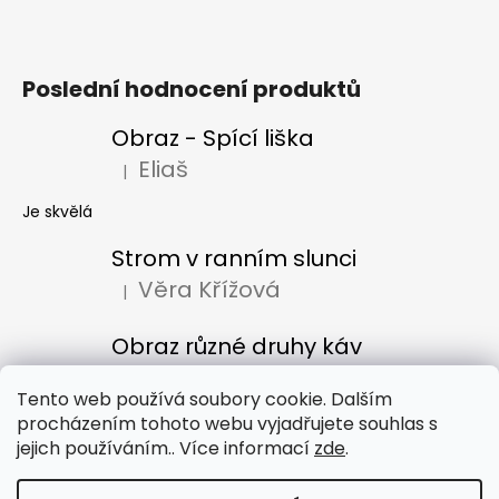
Poslední hodnocení produktů
Obraz - Spící liška
Eliaš
|
Hodnocení produktu je 5 z 5 hvězdiček.
Je skvělá
Strom v ranním slunci
Věra Křížová
|
Hodnocení produktu je 5 z 5 hvězdiček.
Obraz různé druhy káv
Denisa Bacúrová
|
Hodnocení produktu je 5 z 5 hvězdiček.
Tento web používá soubory cookie. Dalším
procházením tohoto webu vyjadřujete souhlas s
jejich používáním.. Více informací
zde
.
Obchodní podmínky