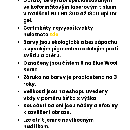
Obrazy se vyrábí specializovaným
velkoformátovým laserovým tiskem
v rozlišení Full HD 300 až 1800 dpi UV
gel.
Certifikáty nejvyšší kvality
naleznete
zde.
Barvy jsou ekologické a bez zápachu
s vysokým pigmentem odolným proti
světlu a otěru.
Označeny jsou číslem 6 na Blue Wool
Scale.
Záruka na barvy je prodloužena na 3
roky.
Velikosti jsou na eshopu uvedeny
vždy v poměru šířka x výška.
Součástí balení jsou háčky a hřebíky
k zavěšení obrazu.
Lze otřít jemně navlhčeným
hadříkem.