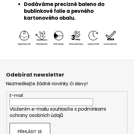
Dodáváme precizně baleno do
bublinkové folie a pevného
kartonového obalu.
Z
á
Odebírat newsletter
p
Nezmeškejte žádné novinky či slevy!
a
t
E-mail
í
Vložením e-mailu souhlasíte s
podmínkami
ochrany osobních údajů
PŘIHLÁSIT SE