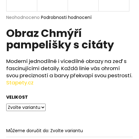
a
j
Průměrné
Neohodnoceno
Podrobnosti hodnocení
í
hodnocení
Obraz Chmýří
produktu
t
je
?
pampelišky s citáty
0,0
z
5
hvězdiček.
Moderní jednodílné i vícedílné obrazy na zeď s
fascinujícími detaily. Každá linie vás ohromí
HLEDAT
svou precizností a barvy překvapí svou pestrostí.
Stapety.cz
VELIKOST
D
o
p
o
r
Můžeme doručit do:
Zvolte variantu
u