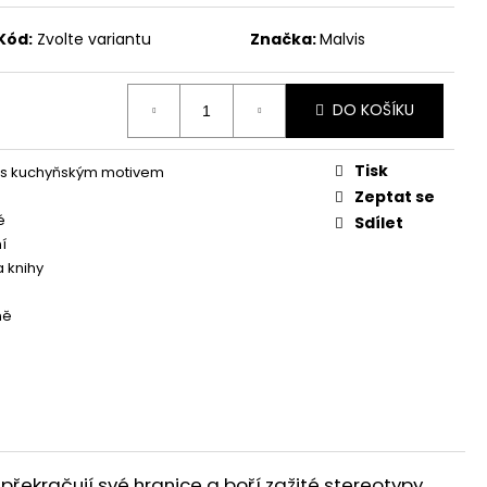
Kód:
Zvolte variantu
Značka:
Malvis
DO KOŠÍKU
Tisk
 s kuchyňským motivem
Zeptat se
é
Sdílet
í
a knihy
ně
překračují své hranice a boří zažité stereotypy.