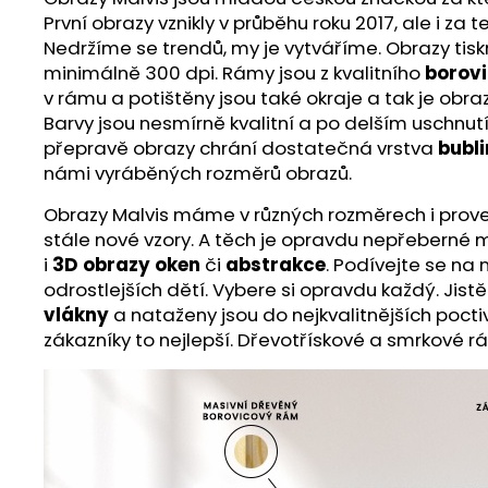
První obrazy vznikly v průběhu roku 2017, ale i z
Nedržíme se trendů, my je vytváříme. Obrazy ti
minimálně 300 dpi. Rámy jsou z kvalitního
borov
v rámu a potištěny jsou také okraje a tak je obra
Barvy jsou nesmírně kvalitní a po delším uschnut
přepravě obrazy chrání dostatečná vrstva
bubli
námi vyráběných rozměrů obrazů.
Obrazy Malvis máme v různých rozměrech i proveden
stále nové vzory. A těch je opravdu nepřeberné m
i
3D obrazy oken
či
abstrakce
. Podívejte se na
odrostlejších dětí. Vybere si opravdu každý. Jist
vlákny
a nataženy jsou do nejkvalitnějších poct
zákazníky to nejlepší. Dřevotřískové a smrkové r