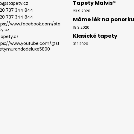
Tapety Malvis®
o
@
stapety.cz
20 737 344 844
23.9.2020
20 737 344 844
Máme lék na ponork
tps://www.facebook.com/sta
18.3.2020
ty.cz
Klasické tapety
tapety.cz
tps://www.youtube.com/@st
31.1.2020
etymurandodeluxe5800
.