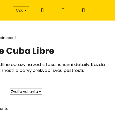
Hledat
Přihlášení
Nákupní
CZK
košík
odnocení
e Cuba Libre
dílné obrazy na zeď s fascinujícími detaily. Každá
izností a barvy překvapí svou pestrostí.
iantu
Í EXTÁZE