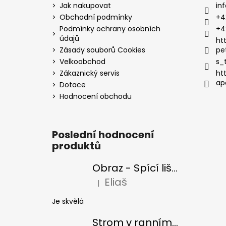
Jak nakupovat
inf
Obchodní podmínky
+4
Podmínky ochrany osobních
+4
údajů
ht
Zásady souborů Cookies
pe
Velkoobchod
s_
Zákaznický servis
ht
ap
Dotace
Hodnocení obchodu
Poslední hodnocení
produktů
Obraz - Spící liška
Eliaš
|
Hodnocení produktu je 5 z 5 hvězdiček
Je skvělá
Strom v ranním slunci