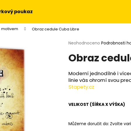
rkový poukaz
m motivem
Obraz cedule Cuba Libre
Co potřebujete najít?
Průměrné
Neohodnoceno
Podrobnosti h
hodnocení
Obraz cedul
produktu
HLEDAT
je
0,0
z
Moderní jednodílné i více
5
Doporučujeme
linie vás ohromí svou prec
hvězdiček.
Stapety.cz
VELIKOST (ŠÍŘKA X VÝŠKA)
Můžeme doručit do:
Zvolte var
OBRAZ NA STĚNU - SLUNEČNICE
OBRAZ - HUDEBN