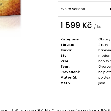
1 599 Kč
1 599 Kč
Zvolte variantu
1 599 Kč
/ ks
Měrná
cena:
Kategorie
:
Obrazy
Záruka
:
2 roky
Barva
:
barevn
Styl
:
modern
Vzor
:
nápisy 
Tvar
:
čtverec
Provedení
:
na plát
Materiál
:
polytex
Motiv
:
jídlo
u stojí tým grafiků, kteří pracují svým srdcem. Rádi 