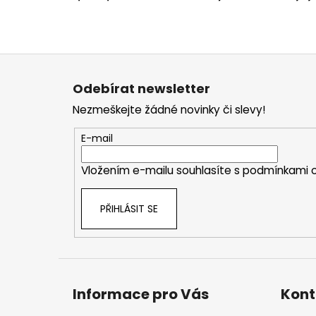
Z
á
Odebírat newsletter
p
Nezmeškejte žádné novinky či slevy!
a
t
E-mail
í
Vložením e-mailu souhlasíte s
podmínkami o
PŘIHLÁSIT SE
Informace pro Vás
Kont