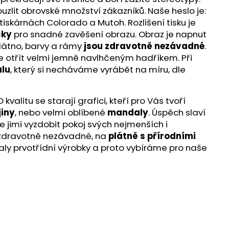
ouzlit obrovské množství zákazníků. Naše heslo je:
iskárnách Colorado a Mutoh. Rozlišení tisku je
čky
pro snadné zavěšení obrazu. Obraz je napnut
látno, barvy a rámy
jsou zdravotně nezávadné
.
te otřít velmi jemně navlhčeným hadříkem. Při
lu
, který si necháváme vyrábět na míru, dle
alitu se starají grafici, kteří pro Vás tvoří
jiny
, nebo velmi oblíbené
mandaly
. Úspěch slaví
e jimi vyzdobit pokoj svých nejmenších i
ou zdravotně nezávadné, na
plátně s přírodními
aly prvotřídní výrobky a proto vybíráme pro naše