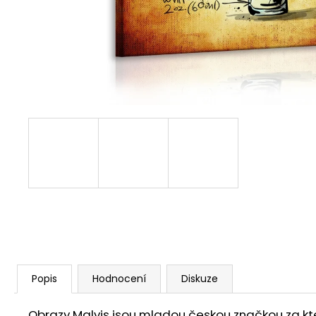
1 599 Kč
Popis
Hodnocení
Diskuze
Obrazy Malvis jsou mladou českou značkou za ktero