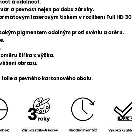
ost a odolnost.
tvar a pevnost nejen po dobu záruky.
rmátovým laserovým tiskem v rozlišení Full HD 300
.
ysokým pigmentem odolným proti světlu a otěru.
e.
.
poměru šířka x výška.
avěšení obrazu.
folie a pevného kartonového obalu.