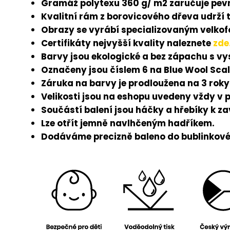
Gramáž polytexu 360 g/ m2 zaručuje pevn
Kvalitní rám z borovicového dřeva udrží 
Obrazy se vyrábí specializovaným velkofo
Certifikáty nejvyšší kvality naleznete
zde
Barvy jsou ekologické a bez zápachu s v
Označeny jsou číslem 6 na Blue Wool Scal
Záruka na barvy je prodloužena na 3 roky
Velikosti jsou na eshopu uvedeny vždy v 
Součástí balení jsou háčky a hřebíky k z
Lze otřít jemně navlhčeným hadříkem.
Dodáváme precizně baleno do bublinkové 