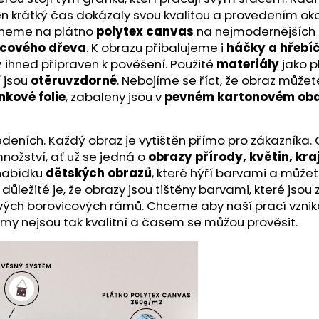
a ten krátký čas dokázaly svou kvalitou a provedením ok
skneme na plátno
polytex canvas
na nejmodernějších t
icového dřeva
. K obrazu přibalujeme i
háčky a hřebí
z ihned připraven k pověšení. Použité
materiály
jako p
í jsou
otěruvzdorné
. Nebojíme se říct, že obraz může
nkové folie
, zabaleny jsou v
pevném kartonovém oba
ích. Každý obraz je vytištěn přímo pro zákazníka. O kv
nožství, ať už se jedná o
obrazy přírody, květin, kra
 nabídku
dětských obrazů
, které hýří barvami a můžet
ě důležité je, že obrazy jsou tištěny barvami, které js
ivých borovicových rámů. Chceme aby naší prací vznik
ámy nejsou tak kvalitní a časem se můžou prověsit.