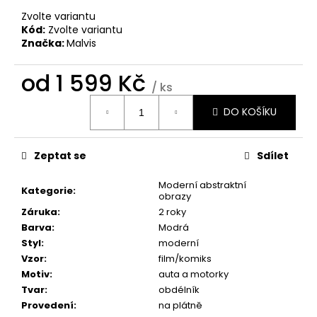
č
u
Zvolte variantu
Kód:
Zvolte variantu
j
Značka:
Malvis
e
m
od
1 599 Kč
e
/ ks
Měrná
DO KOŠÍKU
cena:
OBRAZ
NA
STĚNU
Zeptat se
Sdílet
-
SLUNEČNICE
Moderní abstraktní
1
Kategorie
:
obrazy
599
Kč
Záruka
:
2 roky
Barva
:
Modrá
Styl
:
moderní
Vzor
:
film/komiks
Motiv
:
auta a motorky
Tvar
:
obdélník
Provedení
:
na plátně