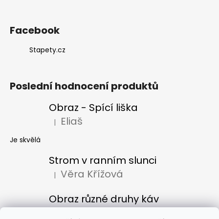
Facebook
Stapety.cz
Poslední hodnocení produktů
Obraz - Spící liška
Eliaš
|
Hodnocení produktu je 5 z 5 hvězdiček.
Je skvělá
Strom v ranním slunci
Věra Křížová
|
Hodnocení produktu je 5 z 5 hvězdiček.
Obraz různé druhy káv
Denisa Bacúrová
|
Hodnocení produktu je 5 z 5 hvězdiček.