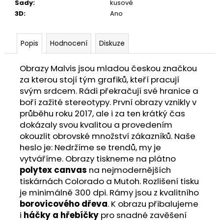
Sady
:
kusové
3D
:
Ano
Popis
Hodnocení
Diskuze
Obrazy Malvis jsou mladou českou značkou
za kterou stojí tým grafiků, kteří pracují
svým srdcem. Rádi překračují své hranice a
boří zažité stereotypy. První obrazy vznikly v
průběhu roku 2017, ale i za ten krátký čas
dokázaly svou kvalitou a provedením
okouzlit obrovské množství zákazníků. Naše
heslo je: Nedržíme se trendů, my je
vytváříme. Obrazy tiskneme na plátno
polytex canvas
na nejmodernějších
tiskárnách Colorado a Mutoh. Rozlišení tisku
je minimálně 300 dpi. Rámy jsou z kvalitního
borovicového dřeva
. K obrazu přibalujeme
i
háčky a hřebíčky
pro snadné zavěšení