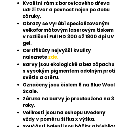
Kvalitní rám z borovicového dřeva
udrží tvar a pevnost nejen po dobu
záruky.
Obrazy se vyrábí specializovaným
velkoformátovým laserovým tiskem
v rozlišení Full HD 300 až 1800 dpi UV
gel.
Certifikáty nejvyšší kvality
naleznete
zde.
Barvy jsou ekologické a bez zápachu
s vysokým pigmentem odolným proti
světlu a otěru.
Označeny jsou číslem 6 na Blue Wool
Scale.
Záruka na barvy je prodloužena na 3
roky.
Velikosti jsou na eshopu uvedeny
vždy v poměru šířka x výška.
Součástí balení jsou háčky a hřebíky