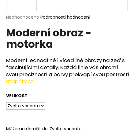
a
j
Průměrné
Neohodnoceno
Podrobnosti hodnocení
í
hodnocení
Moderní obraz -
produktu
t
je
?
motorka
0,0
z
5
hvězdiček.
Moderní jednodílné i vícedílné obrazy na zeď s
fascinujícími detaily. Každá linie vás ohromí
HLEDAT
svou precizností a barvy překvapí svou pestrostí.
Stapety.cz
VELIKOST
D
o
p
o
r
Můžeme doručit do:
Zvolte variantu
u