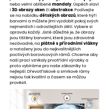
nebo velmi oblíbené
mandaly
. Úspěch slaví
i
3D obrazy oken
či
abstrakce
. Podívejte
se na nabídku
dětských obrazů
, které hýří
barvami a můžete jimi vyzdobit pokoj svých
nejmenších i odrostlejších dětí. Vybere si
opravdu každý. Jistě důležité je, že obrazy
jsou tištěny barvami, které jsou zdravotně
nezávadné, na
plátně s přírodními vlákny
a nataženy jsou do nejkvalitnějších
poctivých borovicových rámů. Chceme aby
naší prací vznikaly prvotřídní výrobky a
proto vybíráme pro naše zákazníky to
nejlepší. Dřevotřískové a smrkové rámy
nejsou tak kvalitní a časem se můžou
prověsit.