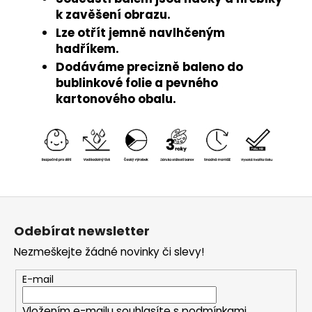
k zavěšení obrazu.
Lze otřít jemně navlhčeným
hadříkem.
Dodáváme precizně baleno do
bublinkové folie a pevného
kartonového obalu.
Z
á
Odebírat newsletter
p
Nezmeškejte žádné novinky či slevy!
a
t
E-mail
í
Vložením e-mailu souhlasíte s
podmínkami