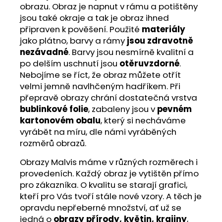
obrazu. Obraz je napnut v rámu a potištěny
jsou také okraje a tak je obraz ihned
připraven k pověšení. Použité
materiály
jako plátno, barvy a rámy
jsou zdravotně
nezávadné
. Barvy jsou nesmírně kvalitní a
po delším uschnutí jsou
otěruvzdorné
.
Nebojíme se říct, že obraz můžete otřít
velmi jemně navlhčeným hadříkem. Při
přepravě obrazy chrání dostatečná vrstva
bublinkové folie
, zabaleny jsou v
pevném
kartonovém obalu
, který si necháváme
vyrábět na míru, dle námi vyráběných
rozměrů obrazů.
Obrazy Malvis máme v různých rozměrech i
provedeních. Každý obraz je vytištěn přímo
pro zákazníka. O kvalitu se starají grafici,
kteří pro Vás tvoří stále nové vzory. A těch je
opravdu nepřeberné množství, ať už se
jedná o
obrazy přírody, květin, krajiny
,