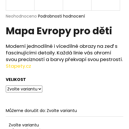
a
j
Průměrné
Neohodnoceno
Podrobnosti hodnocení
í
hodnocení
Mapa Evropy pro děti
produktu
t
je
?
0,0
z
Moderní jednodílné i vícedílné obrazy na zeď s
5
fascinujícími detaily. Každá linie vás ohromí
hvězdiček.
svou precizností a barvy překvapí svou pestrostí.
Stapety.cz
HLEDAT
VELIKOST
D
o
p
o
Můžeme doručit do:
Zvolte variantu
r
u
Zvolte variantu