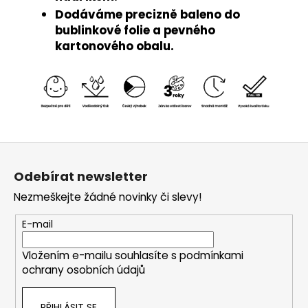
Dodáváme precizně baleno do
bublinkové folie a pevného
kartonového obalu.
Z
á
Odebírat newsletter
p
Nezmeškejte žádné novinky či slevy!
a
t
E-mail
í
Vložením e-mailu souhlasíte s
podmínkami
ochrany osobních údajů
PŘIHLÁSIT SE