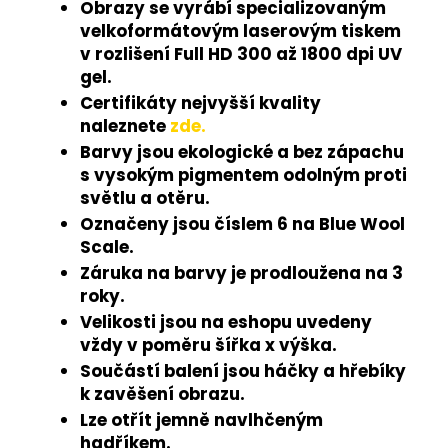
Obrazy se vyrábí specializovaným
velkoformátovým laserovým tiskem
v rozlišení Full HD 300 až 1800 dpi UV
gel.
Certifikáty nejvyšší kvality
naleznete
zde.
Barvy jsou ekologické a bez zápachu
s vysokým pigmentem odolným proti
světlu a otěru.
Označeny jsou číslem 6 na Blue Wool
Scale.
Záruka na barvy je prodloužena na 3
roky.
Velikosti jsou na eshopu uvedeny
vždy v poměru šířka x výška.
Součástí balení jsou háčky a hřebíky
k zavěšení obrazu.
Lze otřít jemně navlhčeným
hadříkem.