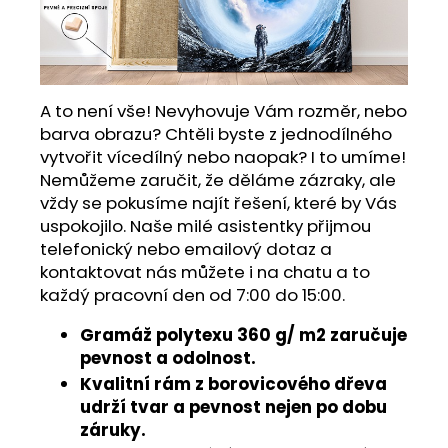
A to není vše! Nevyhovuje Vám rozměr, nebo
barva obrazu? Chtěli byste z jednodílného
vytvořit vícedílný nebo naopak? I to umíme!
Nemůžeme zaručit, že děláme zázraky, ale
vždy se pokusíme najít řešení, které by Vás
uspokojilo. Naše milé asistentky přijmou
telefonický nebo emailový dotaz a
kontaktovat nás můžete i na chatu a to
každý pracovní den od 7:00 do 15:00.
Gramáž polytexu 360 g/ m2 zaručuje
pevnost a odolnost.
Kvalitní rám z borovicového dřeva
udrží tvar a pevnost nejen po dobu
záruky.