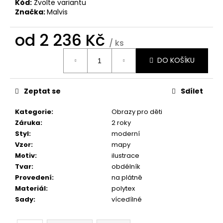
č
Kód:
Zvolte variantu
u
Značka:
Malvis
j
e
od
2 236 Kč
/ ks
m
Měrná
e
DO KOŠÍKU
cena:
OBRAZ
Zeptat se
Sdílet
OKNO
DO
RÁJE
Kategorie
:
Obrazy pro děti
PŘÍRODY
Záruka
:
2 roky
1
Styl
:
moderní
599
Vzor
:
mapy
Kč
Motiv
:
ilustrace
Tvar
:
obdélník
Provedení
:
na plátně
Materiál
:
polytex
Sady
:
vícedílné