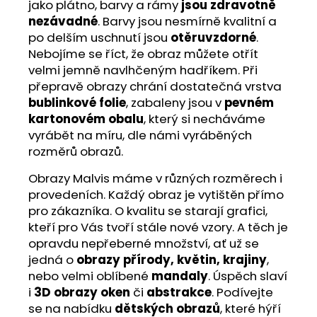
jako plátno, barvy a rámy
jsou zdravotně
nezávadné
. Barvy jsou nesmírně kvalitní a
po delším uschnutí jsou
otěruvzdorné
.
Nebojíme se říct, že obraz můžete otřít
velmi jemně navlhčeným hadříkem. Při
přepravě obrazy chrání dostatečná vrstva
bublinkové folie
, zabaleny jsou v
pevném
kartonovém obalu
, který si necháváme
vyrábět na míru, dle námi vyráběných
rozměrů obrazů.
Obrazy Malvis máme v různých rozměrech i
provedeních. Každý obraz je vytištěn přímo
pro zákazníka. O kvalitu se starají grafici,
kteří pro Vás tvoří stále nové vzory. A těch je
opravdu nepřeberné množství, ať už se
jedná o
obrazy přírody, květin, krajiny
,
nebo velmi oblíbené
mandaly
. Úspěch slaví
i
3D obrazy oken
či
abstrakce
. Podívejte
se na nabídku
dětských obrazů
, které hýří