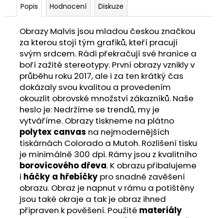
Popis
Hodnocení
Diskuze
Obrazy Malvis jsou mladou českou značkou
za kterou stojí tým grafiků, kteří pracují
svým srdcem. Rádi překračují své hranice a
boří zažité stereotypy. První obrazy vznikly v
průběhu roku 2017, ale i za ten krátký čas
dokázaly svou kvalitou a provedením
okouzlit obrovské množství zákazníků. Naše
heslo je: Nedržíme se trendů, my je
vytváříme. Obrazy tiskneme na plátno
polytex canvas
na nejmodernějších
tiskárnách Colorado a Mutoh. Rozlišení tisku
je minimálně 300 dpi. Rámy jsou z kvalitního
borovicového dřeva
. K obrazu přibalujeme
i
háčky a hřebíčky
pro snadné zavěšení
obrazu. Obraz je napnut v rámu a potištěny
jsou také okraje a tak je obraz ihned
připraven k pověšení. Použité
materiály