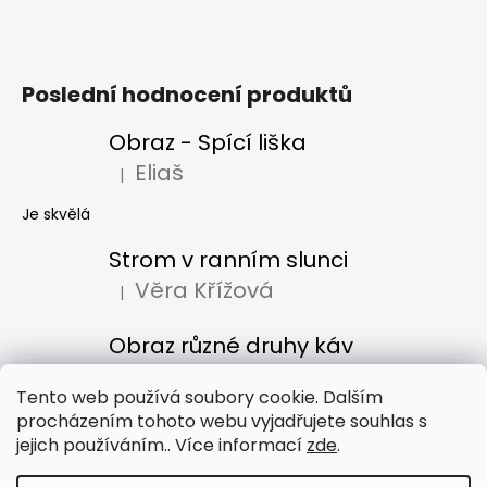
Poslední hodnocení produktů
Obraz - Spící liška
Eliaš
|
Hodnocení produktu je 5 z 5 hvězdiček.
Je skvělá
Strom v ranním slunci
Věra Křížová
|
Hodnocení produktu je 5 z 5 hvězdiček.
Obraz různé druhy káv
Denisa Bacúrová
|
Hodnocení produktu je 5 z 5 hvězdiček.
Tento web používá soubory cookie. Dalším
procházením tohoto webu vyjadřujete souhlas s
jejich používáním.. Více informací
zde
.
Obchodní podmínky