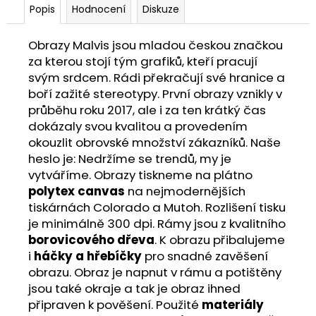
Popis
Hodnocení
Diskuze
Obrazy Malvis jsou mladou českou značkou
za kterou stojí tým grafiků, kteří pracují
svým srdcem. Rádi překračují své hranice a
boří zažité stereotypy. První obrazy vznikly v
průběhu roku 2017, ale i za ten krátký čas
dokázaly svou kvalitou a provedením
okouzlit obrovské množství zákazníků. Naše
heslo je: Nedržíme se trendů, my je
vytváříme. Obrazy tiskneme na plátno
polytex canvas
na nejmodernějších
tiskárnách Colorado a Mutoh. Rozlišení tisku
je minimálně 300 dpi. Rámy jsou z kvalitního
borovicového dřeva
. K obrazu přibalujeme
i
háčky a hřebíčky
pro snadné zavěšení
obrazu. Obraz je napnut v rámu a potištěny
jsou také okraje a tak je obraz ihned
připraven k pověšení. Použité
materiály