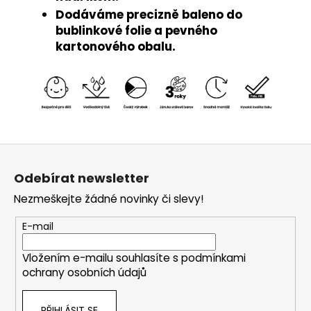
Dodáváme precizně baleno do
bublinkové folie a pevného
kartonového obalu.
Z
á
Odebírat newsletter
p
Nezmeškejte žádné novinky či slevy!
a
t
E-mail
í
Vložením e-mailu souhlasíte s
podmínkami
ochrany osobních údajů
PŘIHLÁSIT SE