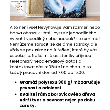
A to není vše! Nevyhovuje Vám rozměr, nebo
barva obrazu? Chtěli byste z jednodílného
vytvořit vícedílný nebo naopak? I to umíme!
Nemůžeme zaručit, že děláme zázraky, ale
vždy se pokusíme najít řešení, které by Vás
uspokojilo. Naše milé asistentky přijmou
telefonický nebo emailový dotaz a
kontaktovat nás můžete i na chatu a to
každý pracovní den od 7:00 do 15:00.
Gramáž polytexu 360 g/ m2 zaručuje
pevnost a odolnost.
Kvalitní rám z borovicového dřeva
udrží tvar a pevnost nejen po dobu
záruky.