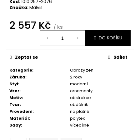
č
Kód:
10101257-2076
u
Značka:
Malvis
j
e
2 557 Kč
/ ks
m
Měrná
e
DO KOŠÍKU
cena:
OBRAZ
Zeptat se
Sdílet
OKNO
DO
RÁJE
Kategorie
:
Obrazy zen
PŘÍRODY
Záruka
:
2 roky
1
Styl
:
moderní
599
Vzor
:
ornamenty
Kč
Motiv
:
abstrakce
Tvar
:
obdélník
Provedení
:
na plátně
Materiál
:
polytex
Sady
:
vícedílné