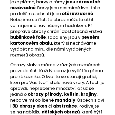
jako plátno, barvy a rámy
jsou zdravotně
nezávadné
. Barvy jsou nesmírně kvalitní a
po delším uschnutí jsou
otěruvzdorné
.
Nebojíme se říct, že obraz můžete otřít
velmi jemně navlhčeným hadříkem. Při
přepravě obrazy chrání dostatečná vrstva
bublinkové folie
, zabaleny jsou v
pevném
kartonovém obalu
, který si necháváme
vyrábět na míru, dle námi vyráběných
rozměrů obrazů.
Obrazy Malvis máme v různých rozměrech i
provedeních. Každý obraz je vytištěn přímo
pro zákazníka. O kvalitu se starají grafici,
kteří pro Vás tvoří stále nové vzory. A těch je
opravdu nepřeberné množství, ať už se
jedná o
obrazy přírody, květin, krajiny
,
nebo velmi oblíbené
mandaly
. Úspěch slaví
i
3D obrazy oken
či
abstrakce
. Podívejte
se na nabídku
dětských obrazů
, které hýří