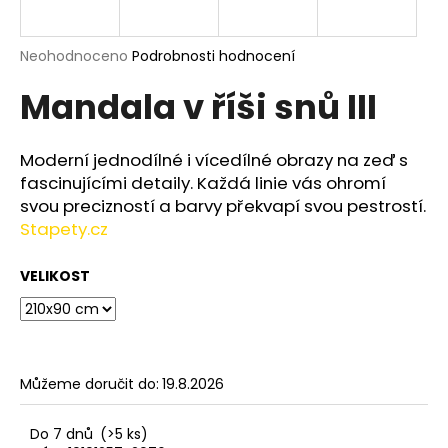
a
j
Průměrné
Neohodnoceno
Podrobnosti hodnocení
í
hodnocení
Mandala v říši snů III
produktu
t
je
?
0,0
z
Moderní jednodílné i vícedílné obrazy na zeď s
5
fascinujícími detaily. Každá linie vás ohromí
hvězdiček.
svou precizností a barvy překvapí svou pestrostí.
Stapety.cz
HLEDAT
VELIKOST
D
o
p
o
Můžeme doručit do:
19.8.2026
r
u
Do 7 dnů
(>5 ks)