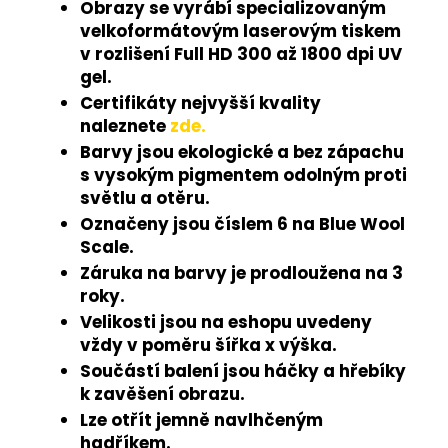
Obrazy se vyrábí specializovaným
velkoformátovým laserovým tiskem
v rozlišení Full HD 300 až 1800 dpi UV
gel.
Certifikáty nejvyšší kvality
naleznete
zde.
Barvy jsou ekologické a bez zápachu
s vysokým pigmentem odolným proti
světlu a otěru.
Označeny jsou číslem 6 na Blue Wool
Scale.
Záruka na barvy je prodloužena na 3
roky.
Velikosti jsou na eshopu uvedeny
vždy v poměru šířka x výška.
Součástí balení jsou háčky a hřebíky
k zavěšení obrazu.
Lze otřít jemně navlhčeným
hadříkem.