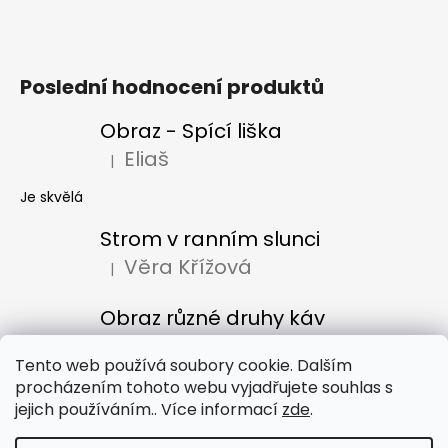
Poslední hodnocení produktů
Obraz - Spící liška
Eliaš
|
Hodnocení produktu je 5 z 5 hvězdiček.
Je skvělá
Strom v ranním slunci
Věra Křížová
|
Hodnocení produktu je 5 z 5 hvězdiček.
Obraz různé druhy káv
Denisa Bacúrová
|
Hodnocení produktu je 5 z 5 hvězdiček.
Tento web používá soubory cookie. Dalším
procházením tohoto webu vyjadřujete souhlas s
jejich používáním.. Více informací
zde
.
Obchodní podmínky