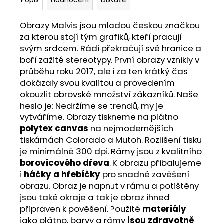
Obrazy Malvis jsou mladou českou značkou
za kterou stojí tým grafiků, kteří pracují
svým srdcem. Rádi překračují své hranice a
boří zažité stereotypy. První obrazy vznikly v
průběhu roku 2017, ale i za ten krátký čas
dokázaly svou kvalitou a provedením
okouzlit obrovské množství zákazníků. Naše
heslo je: Nedržíme se trendů, my je
vytváříme. Obrazy tiskneme na plátno
polytex canvas
na nejmodernějších
tiskárnách Colorado a Mutoh. Rozlišení tisku
je minimálně 300 dpi. Rámy jsou z kvalitního
borovicového dřeva
. K obrazu přibalujeme
i
háčky a hřebíčky
pro snadné zavěšení
obrazu. Obraz je napnut v rámu a potištěny
jsou také okraje a tak je obraz ihned
připraven k pověšení. Použité
materiály
jako plátno, barvy a rámy
jsou zdravotně