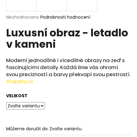
a
j
Průměrné
Neohodnoceno
Podrobnosti hodnocení
í
hodnocení
Luxusní obraz - letadlo
produktu
t
je
?
v kameni
0,0
z
5
hvězdiček.
Moderní jednodílné i vícedílné obrazy na zeď s
fascinujícími detaily. Každá linie vás ohromí
HLEDAT
svou precizností a barvy překvapí svou pestrostí.
Stapety.cz
VELIKOST
D
o
p
o
r
Můžeme doručit do:
Zvolte variantu
u