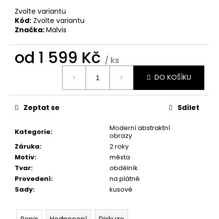
č
u
Zvolte variantu
Kód:
Zvolte variantu
j
Značka:
Malvis
e
m
od
1 599 Kč
e
/ ks
Měrná
DO KOŠÍKU
cena:
OBRAZ
OKNO
OBROVSKÝ
Zeptat se
Sdílet
STROM
1
Moderní abstraktní
599
Kategorie
:
obrazy
Kč
Záruka
:
2 roky
Motiv
:
města
Tvar
:
obdélník
Provedení
:
na plátně
Sady
:
kusové
Popis
Hodnocení
Diskuze