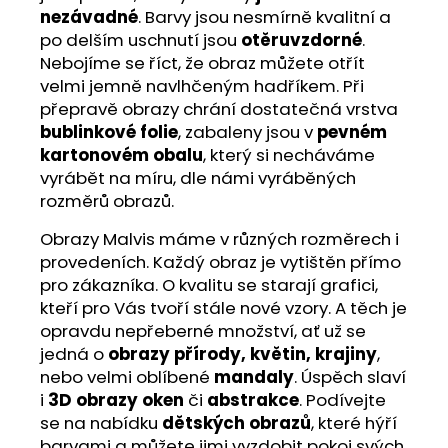
nezávadné
. Barvy jsou nesmírně kvalitní a
po delším uschnutí jsou
otěruvzdorné
.
Nebojíme se říct, že obraz můžete otřít
velmi jemně navlhčeným hadříkem. Při
přepravě obrazy chrání dostatečná vrstva
bublinkové folie
, zabaleny jsou v
pevném
kartonovém obalu
, který si necháváme
vyrábět na míru, dle námi vyráběných
rozměrů obrazů.
Obrazy Malvis máme v různých rozměrech i
provedeních. Každý obraz je vytištěn přímo
pro zákazníka. O kvalitu se starají grafici,
kteří pro Vás tvoří stále nové vzory. A těch je
opravdu nepřeberné množství, ať už se
jedná o
obrazy přírody, květin, krajiny
,
nebo velmi oblíbené
mandaly
. Úspěch slaví
i
3D obrazy oken
či
abstrakce
. Podívejte
se na nabídku
dětských obrazů
, které hýří
barvami a můžete jimi vyzdobit pokoj svých