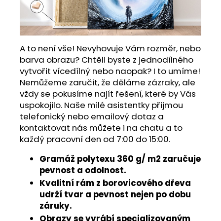
A to není vše! Nevyhovuje Vám rozměr, nebo
barva obrazu? Chtěli byste z jednodílného
vytvořit vícedílný nebo naopak? I to umíme!
Nemůžeme zaručit, že děláme zázraky, ale
vždy se pokusíme najít řešení, které by Vás
uspokojilo. Naše milé asistentky přijmou
telefonický nebo emailový dotaz a
kontaktovat nás můžete i na chatu a to
každý pracovní den od 7:00 do 15:00.
Gramáž polytexu 360 g/ m2 zaručuje
pevnost a odolnost.
Kvalitní rám z borovicového dřeva
udrží tvar a pevnost nejen po dobu
záruky.
Obrazy se vyrábí specializovaným