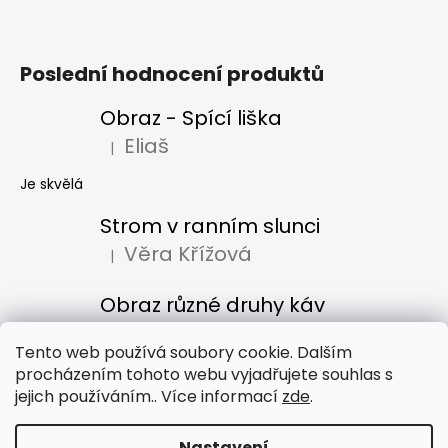
Poslední hodnocení produktů
Obraz - Spící liška
Eliaš
|
Hodnocení produktu je 5 z 5 hvězdiček.
Je skvělá
Strom v ranním slunci
Věra Křížová
|
Hodnocení produktu je 5 z 5 hvězdiček.
Obraz různé druhy káv
Denisa Bacúrová
|
Hodnocení produktu je 5 z 5 hvězdiček.
Tento web používá soubory cookie. Dalším
procházením tohoto webu vyjadřujete souhlas s
jejich používáním.. Více informací
zde
.
Obchodní podmínky
Nastavení