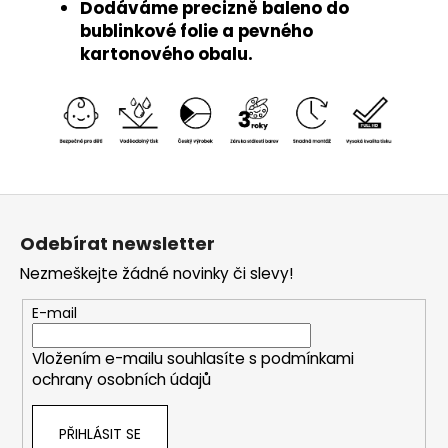
Dodáváme precizně baleno do
bublinkové folie a pevného
kartonového obalu.
Z
á
Odebírat newsletter
p
Nezmeškejte žádné novinky či slevy!
a
t
E-mail
í
Vložením e-mailu souhlasíte s
podmínkami
ochrany osobních údajů
PŘIHLÁSIT SE