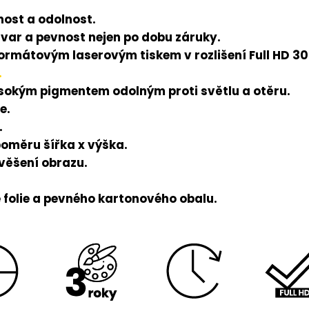
ost a odolnost.
tvar a pevnost nejen po dobu záruky.
rmátovým laserovým tiskem v rozlišení Full HD 300
.
ysokým pigmentem odolným proti světlu a otěru.
e.
.
poměru šířka x výška.
avěšení obrazu.
folie a pevného kartonového obalu.