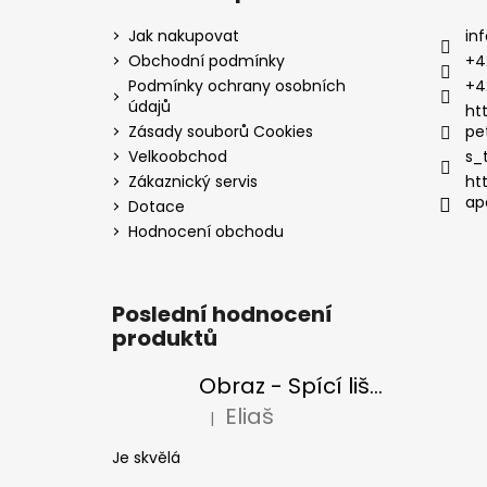
Jak nakupovat
inf
Obchodní podmínky
+4
Podmínky ochrany osobních
+4
údajů
ht
Zásady souborů Cookies
pe
Velkoobchod
s_
Zákaznický servis
ht
ap
Dotace
Hodnocení obchodu
Poslední hodnocení
produktů
Obraz - Spící liška
Eliaš
|
Hodnocení produktu je 5 z 5 hvězdiček
Je skvělá