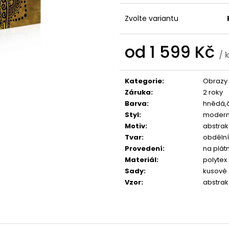
1 599 Kč
1 599 Kč
Zvolte variantu
od
1 599 Kč
/ 
Měrná
cena:
Kategorie
:
Obrazy 
Záruka
:
2 roky
Barva
:
hnědá,č
Styl
:
modern
Motiv
:
abstrak
Tvar
:
obdélní
Provedení
:
na plát
Materiál
:
polytex
Sady
:
kusové
Vzor
:
abstrak