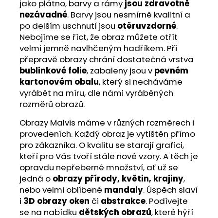
jako plátno, barvy a rámy
jsou zdravotně
nezávadné
. Barvy jsou nesmírně kvalitní a
po delším uschnutí jsou
otěruvzdorné
.
Nebojíme se říct, že obraz můžete otřít
velmi jemně navlhčeným hadříkem. Při
přepravě obrazy chrání dostatečná vrstva
bublinkové folie
, zabaleny jsou v
pevném
kartonovém obalu
, který si necháváme
vyrábět na míru, dle námi vyráběných
rozměrů obrazů.
Obrazy Malvis máme v různých rozměrech i
provedeních. Každý obraz je vytištěn přímo
pro zákazníka. O kvalitu se starají grafici,
kteří pro Vás tvoří stále nové vzory. A těch je
opravdu nepřeberné množství, ať už se
jedná o
obrazy přírody, květin, krajiny
,
nebo velmi oblíbené
mandaly
. Úspěch slaví
i
3D obrazy oken
či
abstrakce
. Podívejte
se na nabídku
dětských obrazů
, které hýří