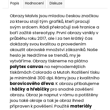
Popis
Hodnocení
Diskuze
Obrazy Malvis jsou mladou českou značkou
za kterou stojí tým grafiků, kteří pracují
svým srdcem. Rádi překračují své hranice a
boří zažité stereotypy. První obrazy vznikly v
průběhu roku 2017, ale i za ten krátký čas
dokázaly svou kvalitou a provedením
okouzlit obrovské množství zákazníků. Naše
heslo je: Nedržíme se trendů, my je
vytváříme. Obrazy tiskneme na plátno
polytex canvas
na nejmodernějších
tiskárnách Colorado a Mutoh. Rozlišení tisku
je minimálně 300 dpi. Rámy jsou z kvalitního
borovicového dřeva
. K obrazu přibalujeme
i
háčky a hřebíčky
pro snadné zavěšení
obrazu. Obraz je napnut v rámu a potištěny
jsou také okraje a tak je obraz ihned
připraven k pověšení. Použité
materiály