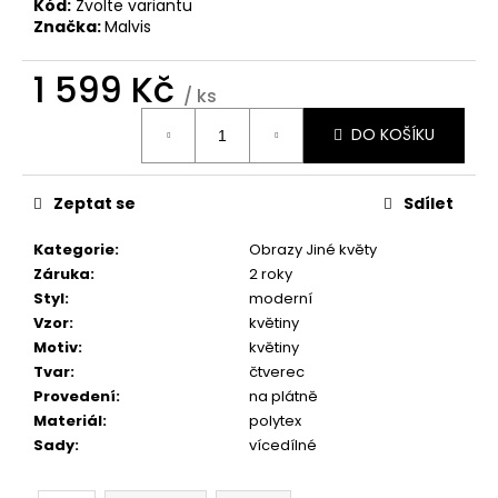
č
Kód:
Zvolte variantu
u
Značka:
Malvis
j
e
1 599 Kč
/ ks
m
Měrná
e
DO KOŠÍKU
cena:
OBRAZ
Zeptat se
Sdílet
OKNO
OBROVSKÝ
STROM
Kategorie
:
Obrazy Jiné květy
Záruka
:
2 roky
1
599
Styl
:
moderní
Kč
Vzor
:
květiny
Motiv
:
květiny
Tvar
:
čtverec
Provedení
:
na plátně
Materiál
:
polytex
Sady
:
vícedílné