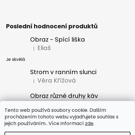
Poslední hodnocení produktů
Obraz - Spící liška
Eliaš
|
Hodnocení produktu je 5 z 5 hvězdiček.
Je skvělá
Strom v ranním slunci
Věra Křížová
|
Hodnocení produktu je 5 z 5 hvězdiček.
Obraz různé druhy káv
Denisa Bacúrová
|
Hodnocení produktu je 5 z 5 hvězdiček.
Tento web používá soubory cookie. Dalším
procházením tohoto webu vyjadřujete souhlas s
jejich používáním.. Více informací
zde
.
Obchodní podmínky