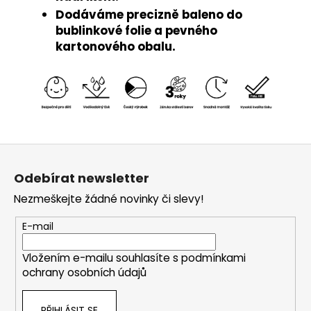
Dodáváme precizně baleno do
bublinkové folie a pevného
kartonového obalu.
Z
á
Odebírat newsletter
p
Nezmeškejte žádné novinky či slevy!
a
t
E-mail
í
Vložením e-mailu souhlasíte s
podmínkami
ochrany osobních údajů
PŘIHLÁSIT SE