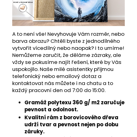
A to není vše! Nevyhovuje Vám rozměr, nebo
barva obrazu? Chtěli byste z jednodílného
vytvořit vícedílný nebo naopak? I to umíme!
Nemůžeme zaručit, že děláme zázraky, ale
vždy se pokusíme najít řešení, které by Vás
uspokojilo. Naše milé asistentky přijmou
telefonický nebo emailový dotaz a
kontaktovat nás můžete i na chatu a to
každý pracovní den od 7:00 do 15:00.
Gramáž polytexu 360 g/ m2 zaručuje
pevnost a odolnost.
Kvalitní rám z borovicového dřeva
udrží tvar a pevnost nejen po dobu
záruky.