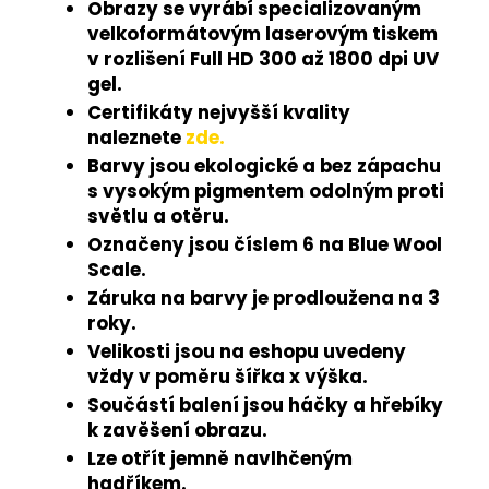
Obrazy se vyrábí specializovaným
velkoformátovým laserovým tiskem
v rozlišení Full HD 300 až 1800 dpi UV
gel.
Certifikáty nejvyšší kvality
naleznete
zde.
Barvy jsou ekologické a bez zápachu
s vysokým pigmentem odolným proti
světlu a otěru.
Označeny jsou číslem 6 na Blue Wool
Scale.
Záruka na barvy je prodloužena na 3
roky.
Velikosti jsou na eshopu uvedeny
vždy v poměru šířka x výška.
Součástí balení jsou háčky a hřebíky
k zavěšení obrazu.
Lze otřít jemně navlhčeným
hadříkem.