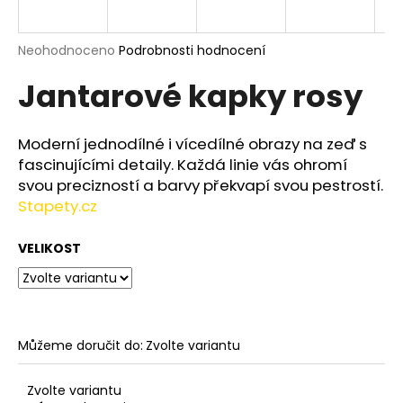
a
j
Průměrné
Neohodnoceno
Podrobnosti hodnocení
í
hodnocení
Jantarové kapky rosy
produktu
t
je
?
0,0
z
Moderní jednodílné i vícedílné obrazy na zeď s
5
fascinujícími detaily. Každá linie vás ohromí
hvězdiček.
svou precizností a barvy překvapí svou pestrostí.
Stapety.cz
HLEDAT
VELIKOST
D
o
p
o
Můžeme doručit do:
Zvolte variantu
r
u
Zvolte variantu