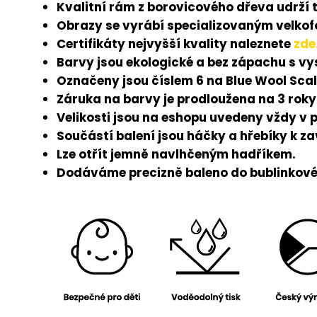
Kvalitní rám z borovicového dřeva udrží 
Obrazy se vyrábí specializovaným velkofo
Certifikáty nejvyšší kvality naleznete
zde
Barvy jsou ekologické a bez zápachu s v
Označeny jsou číslem 6 na Blue Wool Scal
Záruka na barvy je prodloužena na 3 roky
Velikosti jsou na eshopu uvedeny vždy v 
Součástí balení jsou háčky a hřebíky k z
Lze otřít jemně navlhčeným hadříkem.
Dodáváme precizně baleno do bublinkové 