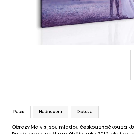
1 599 Kč
Popis
Hodnocení
Diskuze
Obrazy Malvis jsou mladou českou značkou za ktero
První obrazy vznikly v průběhu roku 2017, ale i z