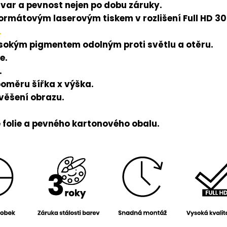
tvar a pevnost nejen po dobu záruky.
rmátovým laserovým tiskem v rozlišení Full HD 300
.
ysokým pigmentem odolným proti světlu a otěru.
e.
.
poměru šířka x výška.
avěšení obrazu.
folie a pevného kartonového obalu.