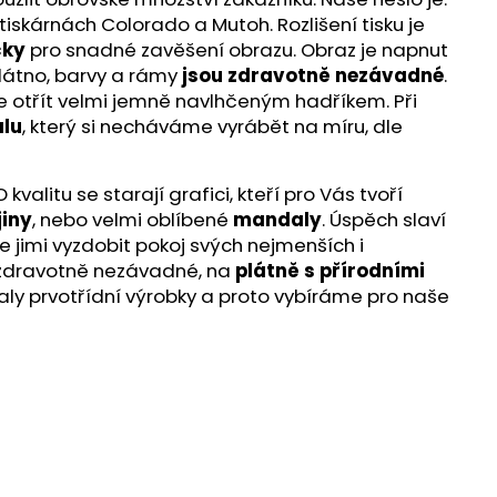
iskárnách Colorado a Mutoh. Rozlišení tisku je
čky
pro snadné zavěšení obrazu. Obraz je napnut
látno, barvy a rámy
jsou zdravotně nezávadné
.
te otřít velmi jemně navlhčeným hadříkem. Při
lu
, který si necháváme vyrábět na míru, dle
alitu se starají grafici, kteří pro Vás tvoří
jiny
, nebo velmi oblíbené
mandaly
. Úspěch slaví
e jimi vyzdobit pokoj svých nejmenších i
ou zdravotně nezávadné, na
plátně s přírodními
aly prvotřídní výrobky a proto vybíráme pro naše