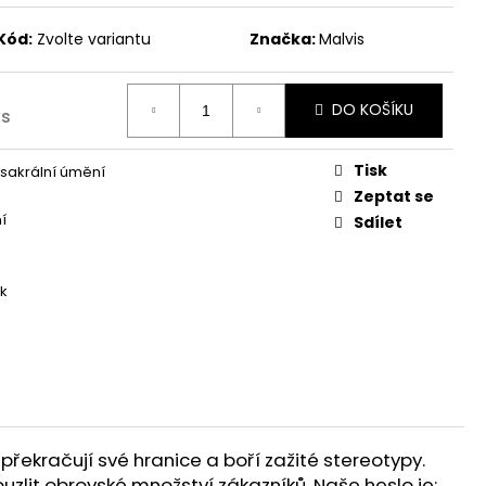
Kód:
Zvolte variantu
Značka:
Malvis
DO KOŠÍKU
ks
Tisk
sakrální úmění
Zeptat se
í
Sdílet
k
překračují své hranice a boří zažité stereotypy.
ouzlit obrovské množství zákazníků. Naše heslo je: