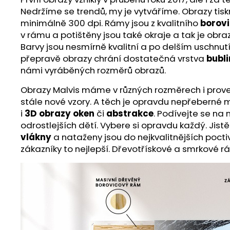
Nedržíme se trendů, my je vytváříme. Obrazy ti
minimálně 300 dpi. Rámy jsou z kvalitního
borov
v rámu a potištěny jsou také okraje a tak je obra
Barvy jsou nesmírně kvalitní a po delším uschnut
přepravě obrazy chrání dostatečná vrstva
bubli
námi vyráběných rozměrů obrazů.
Obrazy Malvis máme v různých rozměrech i proveden
stále nové vzory. A těch je opravdu nepřeberné m
i
3D obrazy oken
či
abstrakce
. Podívejte se na
odrostlejších dětí. Vybere si opravdu každý. Jist
vlákny
a nataženy jsou do nejkvalitnějších poct
zákazníky to nejlepší. Dřevotřískové a smrkové r