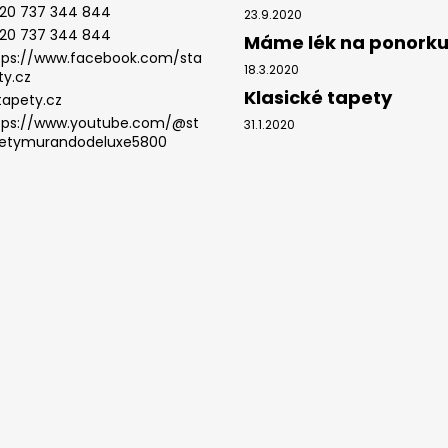
20 737 344 844
23.9.2020
20 737 344 844
Máme lék na ponork
tps://www.facebook.com/sta
18.3.2020
ty.cz
Klasické tapety
tapety.cz
tps://www.youtube.com/@st
31.1.2020
etymurandodeluxe5800
.