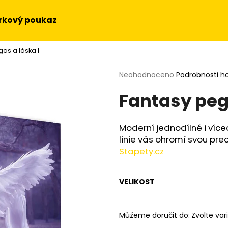
rkový poukaz
as a láska I
Co potřebujete najít?
Průměrné
Neohodnoceno
Podrobnosti h
hodnocení
Fantasy pega
produktu
HLEDAT
je
0,0
z
Moderní jednodílné i více
5
Doporučujeme
linie vás ohromí svou prec
hvězdiček.
Stapety.cz
VELIKOST
Můžeme doručit do:
Zvolte var
OBRAZ NA STĚNU - SLUNEČNICE
OBRAZ - HUDEBN