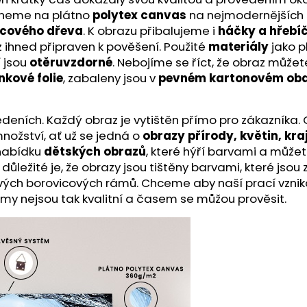
skneme na plátno
polytex canvas
na nejmodernějších t
icového dřeva
. K obrazu přibalujeme i
háčky a hřebí
z ihned připraven k pověšení. Použité
materiály
jako p
í jsou
otěruvzdorné
. Nebojíme se říct, že obraz může
nkové folie
, zabaleny jsou v
pevném kartonovém oba
ích. Každý obraz je vytištěn přímo pro zákazníka. O kv
nožství, ať už se jedná o
obrazy přírody, květin, kra
 nabídku
dětských obrazů
, které hýří barvami a můžet
ě důležité je, že obrazy jsou tištěny barvami, které js
ivých borovicových rámů. Chceme aby naší prací vznik
ámy nejsou tak kvalitní a časem se můžou prověsit.