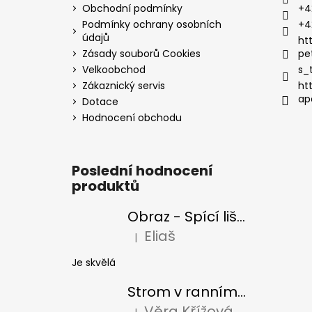
Obchodní podmínky
+4
Podmínky ochrany osobních
+4
údajů
ht
Zásady souborů Cookies
pe
Velkoobchod
s_
Zákaznický servis
ht
ap
Dotace
Hodnocení obchodu
Poslední hodnocení
produktů
Obraz - Spící liška
Eliaš
|
Hodnocení produktu je 5 z 5 hvězdiček
Je skvělá
Strom v ranním slunci
Věra Křížová