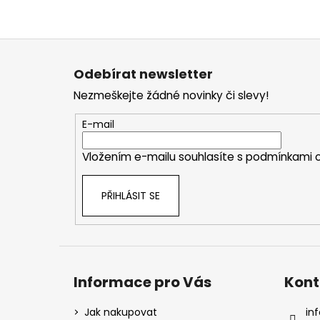
Z
á
Odebírat newsletter
p
Nezmeškejte žádné novinky či slevy!
a
t
E-mail
í
Vložením e-mailu souhlasíte s
podmínkami o
PŘIHLÁSIT SE
Informace pro Vás
Kont
Jak nakupovat
inf