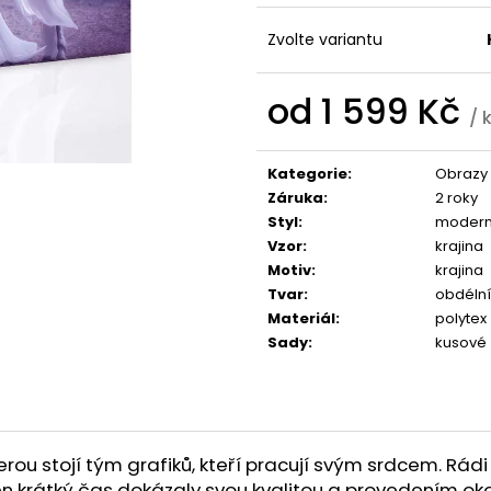
1 599 Kč
1 599 Kč
Zvolte variantu
od
1 599 Kč
/ 
Měrná
cena:
Kategorie
:
Obrazy 
Záruka
:
2 roky
Styl
:
modern
Vzor
:
krajina
Motiv
:
krajina
Tvar
:
obdélní
Materiál
:
polytex
Sady
:
kusové
u stojí tým grafiků, kteří pracují svým srdcem. Rádi 
a ten krátký čas dokázaly svou kvalitou a provedením ok