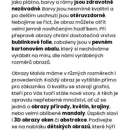
jako plátno, barvy a rámy
jsou zdravotně
nezávadné
. Barvy jsou nesmírně kvalitní a
po delším uschnutí jsou
otěruvzdorné
.
Nebojíme se říct, že obraz můžete otřít
velmi jemně navlhčeným hadříkem. Při
přepravě obrazy chrání dostatečná vrstva
bublinkové folie
, zabaleny jsou v
pevném
kartonovém obalu
, který si necháváme
vyrábět na míru, dle námi vyráběných
rozměrů obrazů.
Obrazy Malvis máme v různých rozměrech i
provedeních. Každý obraz je vytištěn přímo
pro zákazníka. O kvalitu se starají grafici,
kteří pro Vás tvoří stále nové vzory. A těch je
opravdu nepřeberné množství, ať už se
jedná o
obrazy přírody, květin, krajiny
,
nebo velmi oblíbené
mandaly
. Úspěch slaví
i
3D obrazy oken
či
abstrakce
. Podívejte
se na nabídku
dětských obrazů
, které hýří