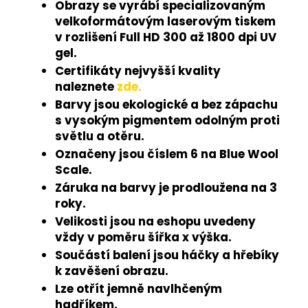
Obrazy se vyrábí specializovaným
velkoformátovým laserovým tiskem
v rozlišení Full HD 300 až 1800 dpi UV
gel.
Certifikáty nejvyšší kvality
naleznete
zde.
Barvy jsou ekologické a bez zápachu
s vysokým pigmentem odolným proti
světlu a otěru.
Označeny jsou číslem 6 na Blue Wool
Scale.
Záruka na barvy je prodloužena na 3
roky.
Velikosti jsou na eshopu uvedeny
vždy v poměru šířka x výška.
Součástí balení jsou háčky a hřebíky
k zavěšení obrazu.
Lze otřít jemně navlhčeným
hadříkem.