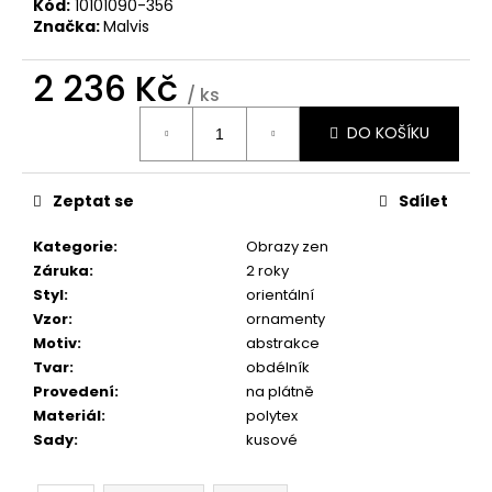
č
Kód:
10101090-356
u
Značka:
Malvis
j
e
2 236 Kč
/ ks
m
Měrná
e
DO KOŠÍKU
cena:
OBRAZ
Zeptat se
Sdílet
NA
STĚNU
-
Kategorie
:
Obrazy zen
SLUNEČNICE
Záruka
:
2 roky
1
Styl
:
orientální
599
Vzor
:
ornamenty
Kč
Motiv
:
abstrakce
Tvar
:
obdélník
Provedení
:
na plátně
Materiál
:
polytex
Sady
:
kusové