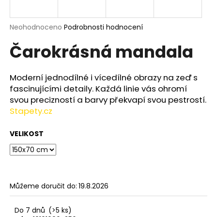
a
j
Průměrné
Neohodnoceno
Podrobnosti hodnocení
í
hodnocení
Čarokrásná mandala
produktu
t
je
?
0,0
z
Moderní jednodílné i vícedílné obrazy na zeď s
5
fascinujícími detaily. Každá linie vás ohromí
hvězdiček.
svou precizností a barvy překvapí svou pestrostí.
Stapety.cz
HLEDAT
VELIKOST
D
o
p
o
Můžeme doručit do:
19.8.2026
r
u
Do 7 dnů
(>5 ks)