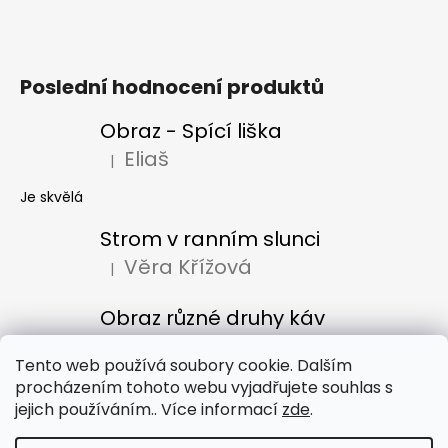
Poslední hodnocení produktů
Obraz - Spící liška
Eliaš
|
Hodnocení produktu je 5 z 5 hvězdiček.
Je skvělá
Strom v ranním slunci
Věra Křížová
|
Hodnocení produktu je 5 z 5 hvězdiček.
Obraz různé druhy káv
Denisa Bacúrová
|
Hodnocení produktu je 5 z 5 hvězdiček.
Tento web používá soubory cookie. Dalším
procházením tohoto webu vyjadřujete souhlas s
jejich používáním.. Více informací
zde
.
Obchodní podmínky