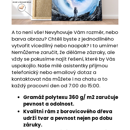
A to není vše! Nevyhovuje Vám rozměr, nebo
barva obrazu? Chtěli byste z jednodílného
vytvořit vícedílný nebo naopak? I to umíme!
Nemůžeme zaručit, že děláme zázraky, ale
vždy se pokusíme najít řešení, které by Vás
uspokojilo. Naše milé asistentky přijmou
telefonický nebo emailový dotaz a
kontaktovat nás můžete i na chatu a to
každý pracovní den od 7:00 do 15:00.
Gramáž polytexu 360 g/ m2 zaručuje
pevnost a odolnost.
Kvalitní rám z borovicového dřeva
udrží tvar a pevnost nejen po dobu
záruky.