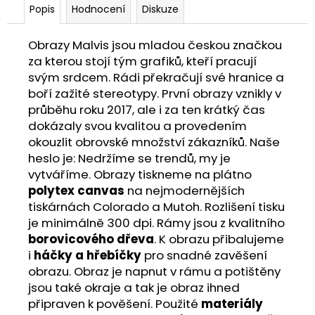
Popis
Hodnocení
Diskuze
Obrazy Malvis jsou mladou českou značkou
za kterou stojí tým grafiků, kteří pracují
svým srdcem. Rádi překračují své hranice a
boří zažité stereotypy. První obrazy vznikly v
průběhu roku 2017, ale i za ten krátký čas
dokázaly svou kvalitou a provedením
okouzlit obrovské množství zákazníků. Naše
heslo je: Nedržíme se trendů, my je
vytváříme. Obrazy tiskneme na plátno
polytex canvas
na nejmodernějších
tiskárnách Colorado a Mutoh. Rozlišení tisku
je minimálně 300 dpi. Rámy jsou z kvalitního
borovicového dřeva
. K obrazu přibalujeme
i
háčky a hřebíčky
pro snadné zavěšení
obrazu. Obraz je napnut v rámu a potištěny
jsou také okraje a tak je obraz ihned
připraven k pověšení. Použité
materiály