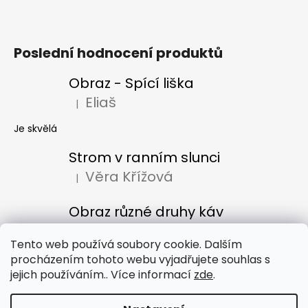
Poslední hodnocení produktů
Obraz - Spící liška
Eliaš
|
Hodnocení produktu je 5 z 5 hvězdiček.
Je skvělá
Strom v ranním slunci
Věra Křížová
|
Hodnocení produktu je 5 z 5 hvězdiček.
Obraz různé druhy káv
Denisa Bacúrová
|
Hodnocení produktu je 5 z 5 hvězdiček.
Tento web používá soubory cookie. Dalším
procházením tohoto webu vyjadřujete souhlas s
jejich používáním.. Více informací
zde
.
Obchodní podmínky