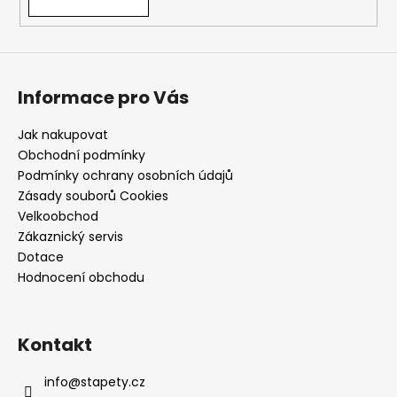
a
j
í
t
Informace pro Vás
?
Jak nakupovat
Obchodní podmínky
Podmínky ochrany osobních údajů
Zásady souborů Cookies
HLEDAT
Velkoobchod
Zákaznický servis
Dotace
Hodnocení obchodu
D
o
p
o
Kontakt
r
u
info
@
stapety.cz