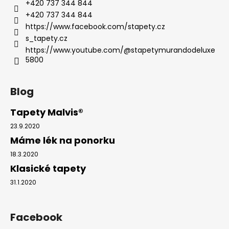
č
+420 737 344 844
u
+420 737 344 844
j
https://www.facebook.com/stapety.cz
e
s_tapety.cz
m
https://www.youtube.com/@stapetymurandodeluxe
e
5800
OBRAZ
Blog
OKNO
OBROVSKÝ
Tapety Malvis®
STROM
23.9.2020
1
599
Máme lék na ponorku
Kč
18.3.2020
Klasické tapety
31.1.2020
Facebook