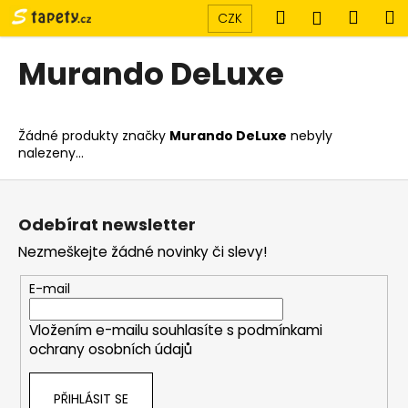
K
Přejít
Hledat
Náku
M
Přihlášen
CZK
na
o
obsah
Zpět
Zpět
košík
š
Murando DeLuxe
í
C
k
o
Žádné produkty značky
Murando DeLuxe
nebyly
p
nalezeny...
o
Z
t
á
ř
Odebírat newsletter
p
e
Nezmeškejte žádné novinky či slevy!
a
b
t
u
E-mail
í
j
Vložením e-mailu souhlasíte s
podmínkami
e
ochrany osobních údajů
t
e
PŘIHLÁSIT SE
n