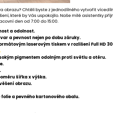
a obrazu? Chtěli byste z jednodílného vytvořit víced
šení, které by Vás uspokojilo. Naše milé asistentky př
acovní den od 7:00 do 15:00.
ost a odolnost.
tvar a pevnost nejen po dobu záruky.
rmátovým laserovým tiskem v rozlišení Full HD 300
.
ysokým pigmentem odolným proti světlu a otěru.
e.
.
poměru šířka x výška.
avěšení obrazu.
folie a pevného kartonového obalu.