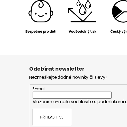
Z
á
Odebírat newsletter
p
Nezmeškejte žádné novinky či slevy!
a
t
E-mail
í
Vložením e-mailu souhlasíte s
podmínkami o
PŘIHLÁSIT SE