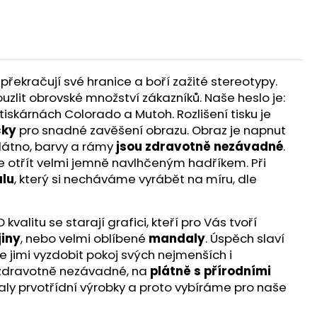
překračují své hranice a boří zažité stereotypy.
ouzlit obrovské množství zákazníků. Naše heslo je:
iskárnách Colorado a Mutoh. Rozlišení tisku je
čky
pro snadné zavěšení obrazu. Obraz je napnut
látno, barvy a rámy
jsou zdravotně nezávadné
.
te otřít velmi jemně navlhčeným hadříkem. Při
lu
, který si necháváme vyrábět na míru, dle
alitu se starají grafici, kteří pro Vás tvoří
jiny
, nebo velmi oblíbené
mandaly
. Úspěch slaví
e jimi vyzdobit pokoj svých nejmenších i
ou zdravotně nezávadné, na
plátně s přírodními
aly prvotřídní výrobky a proto vybíráme pro naše