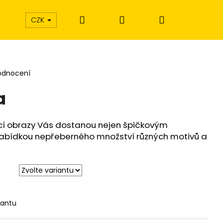
Hledat
Přihlášení
Nákupní
CZK
košík
odnocení
a
cí obrazy Vás dostanou nejen špičkovým
nabídkou nepřeberného množství různých motivů a
iantu
Í EXTÁZE