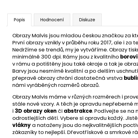
Popis
Hodnocení
Diskuze
Obrazy Malvis jsou mladou českou značkou za ktero
První obrazy vznikly v průběhu roku 2017, ale i z
Nedržíme se trendů, my je vytváříme. Obrazy ti
minimálně 300 dpi. Rámy jsou z kvalitního
borov
v rámu a potištěny jsou také okraje a tak je obra
Barvy jsou nesmírně kvalitní a po delším uschnutí
přepravě obrazy chrání dostatečná vrstva
bubli
námi vyráběných rozměrů obrazů.
Obrazy Malvis máme v různých rozměrech i proveden
stále nové vzory. A těch je opravdu nepřeberné m
i
3D obrazy oken
či
abstrakce
. Podívejte se na
odrostlejších dětí. Vybere si opravdu každý. Jist
vlákny
a nataženy jsou do nejkvalitnějších poct
zákazníky to nejlepší. Dřevotřískové a smrkové r