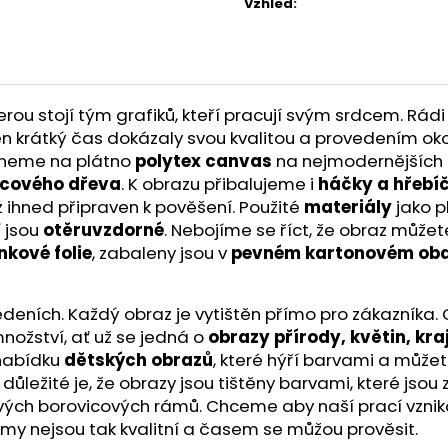
Vzhled
:
u stojí tým grafiků, kteří pracují svým srdcem. Rádi 
a ten krátký čas dokázaly svou kvalitou a provedením ok
skneme na plátno
polytex canvas
na nejmodernějších t
icového dřeva
. K obrazu přibalujeme i
háčky a hřebí
z ihned připraven k pověšení. Použité
materiály
jako p
 jsou
otěruvzdorné
. Nebojíme se říct, že obraz může
nkové folie
, zabaleny jsou v
pevném kartonovém oba
ích. Každý obraz je vytištěn přímo pro zákazníka. O kv
nožství, ať už se jedná o
obrazy přírody, květin, kra
 nabídku
dětských obrazů
, které hýří barvami a můžet
ě důležité je, že obrazy jsou tištěny barvami, které js
ivých borovicových rámů. Chceme aby naší prací vznik
ámy nejsou tak kvalitní a časem se můžou prověsit.