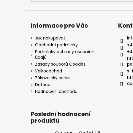
Informace pro Vás
Kont
Jak nakupovat
inf
Obchodní podmínky
+4
Podmínky ochrany osobních
+4
údajů
ht
Zásady souborů Cookies
pe
Velkoobchod
s_
Zákaznický servis
ht
ap
Dotace
Hodnocení obchodu
Poslední hodnocení
produktů