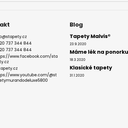
akt
Blog
Tapety Malvis®
o
@
stapety.cz
20 737 344 844
23.9.2020
20 737 344 844
Máme lék na ponork
tps://www.facebook.com/sta
18.3.2020
ty.cz
Klasické tapety
tapety.cz
tps://www.youtube.com/@st
31.1.2020
etymurandodeluxe5800