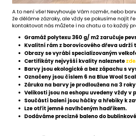
A to není vše! Nevyhovuje Vám rozměr, nebo barv
že děláme zázraky, ale vždy se pokusíme najít ře
kontaktovat nás můžete i na chatu a to každý pr
Gramáž polytexu 360 g/ m2 zaručuje pevn
Kvalitní rám z borovicového dřeva udrží 
Obrazy se vyrábí specializovaným velkofo
Certifikáty nejvyšší kvality naleznete
zde
Barvy jsou ekologické a bez zápachu s v
Označeny jsou číslem 6 na Blue Wool Scal
Záruka na barvy je prodloužena na 3 roky
Velikosti jsou na eshopu uvedeny vždy v 
Součástí balení jsou háčky a hřebíky k z
Lze otřít jemně navlhčeným hadříkem.
Dodáváme precizně baleno do bublinkové 