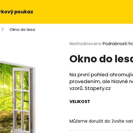
rkový poukaz
Okno do lesa
Co potřebujete najít?
Průměrné
Neohodnoceno
Podrobnosti h
hodnocení
Okno do les
produktu
HLEDAT
je
0,0
z
Na první pohled ohromují
5
Doporučujeme
provedením, ale hlavně 
hvězdiček.
vzorů. Stapety.cz
VELIKOST
Můžeme doručit do:
Zvolte var
OBRAZ NA STĚNU - SLUNEČNICE
OBRAZ - HUDEBN