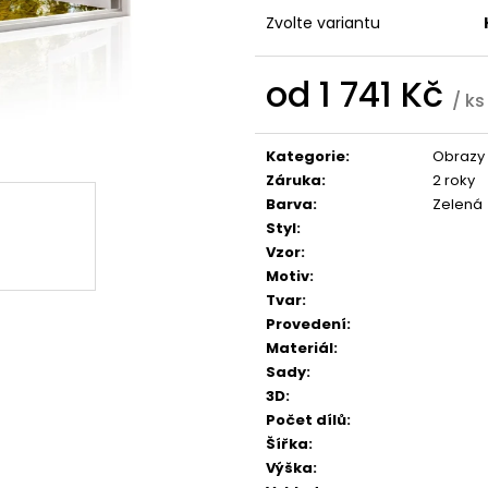
1 599 Kč
1 599 Kč
Zvolte variantu
od
1 741 Kč
/ ks
Měrná
cena:
Kategorie
:
Obrazy 
Záruka
:
2 roky
Barva
:
Zelená
Styl
:
Vzor
:
Motiv
:
Tvar
:
Provedení
:
Materiál
:
Sady
:
3D
:
Počet dílů
:
Šířka
:
Výška
: