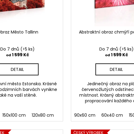
braz Město Tallinn
Abstraktní obraz chmýří 
Do 7 dnů
(>5 ks)
Do 7 dnů
(>5 ks)
1 599 Kč
1 599 Kč
od
od
DETAIL
DETAIL
lavní město Estonska. Krásné
Jedinečný obraz na pl
odzimních barvách vynikne
červenožlutých odstínech
aké na vaší stěně.
místnost. Krásný abstrakt
propracování každého d
150x100 cm
120x80 cm
90x60 cm
60x40 cm
15
EK
ČESKÝ VÝROBEK