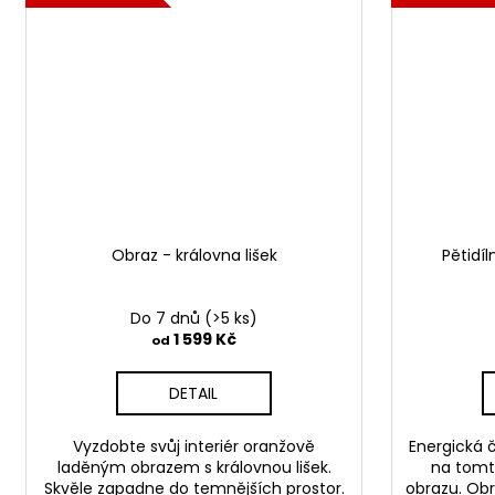
Obraz - královna lišek
Pětidí
Do 7 dnů
(>5 ks)
1 599 Kč
od
DETAIL
Vyzdobte svůj interiér oranžově
Energická 
laděným obrazem s královnou lišek.
na tomt
Skvěle zapadne do temnějších prostor.
obrazu. Obr