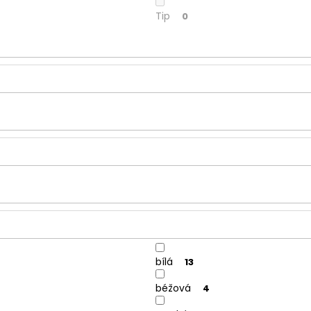
Tip
0
bílá
13
béžová
4