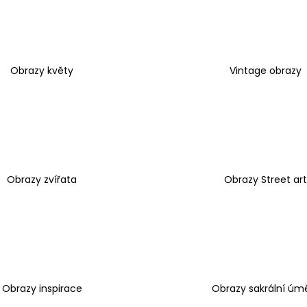
1 599 Kč
1 599 Kč
Obrazy květy
Vintage obrazy
Obrazy zvířata
Obrazy Street art
Obrazy inspirace
Obrazy sakrální úm