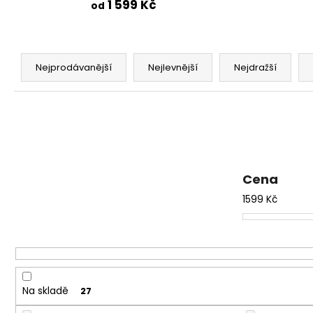
1 599 Kč
od
Ř
a
Nejprodávanější
Nejlevnější
Nejdražší
z
e
n
í
p
r
Cena
o
1599
Kč
d
u
k
t
ů
Na skladě
27