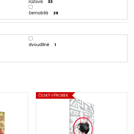
růžová
33
černobílá
29
dvoudílné
1
ČESKÝ VÝROBEK