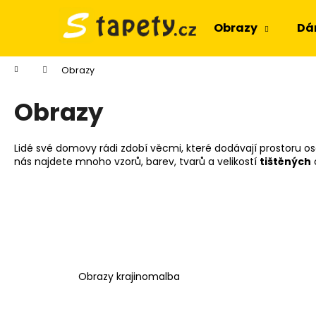
K
Přejít
na
o
Obrazy
Dá
obsah
Zpět
Zpět
š
do
do
í
Domů
Obrazy
k
obchodu
obchodu
Obrazy
Lidé své domovy rádi zdobí věcmi, které dodávají prostoru os
nás najdete mnoho vzorů, barev, tvarů a velikostí
tištěných
Obrazy krajinomalba
OBRAZ OKNO OBROVSKÝ STROM