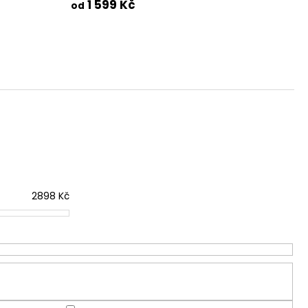
1 599 Kč
od
2898
Kč