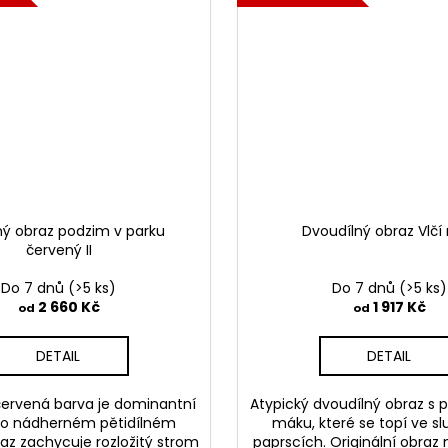
lný obraz podzim v parku
Dvoudílný obraz Vlčí
červený II
Do 7 dnů
(>5 ks)
Do 7 dnů
(>5 ks)
2 660 Kč
1 917 Kč
od
od
DETAIL
DETAIL
červená barva je dominantní
Atypický dvoudílný obraz s 
o nádherném pětidílném
máku, které se topí ve s
az zachycuje rozložitý strom
paprscích. Originální obraz 