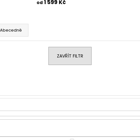
1 599 Kč
od
Abecedně
ZAVŘÍT FILTR