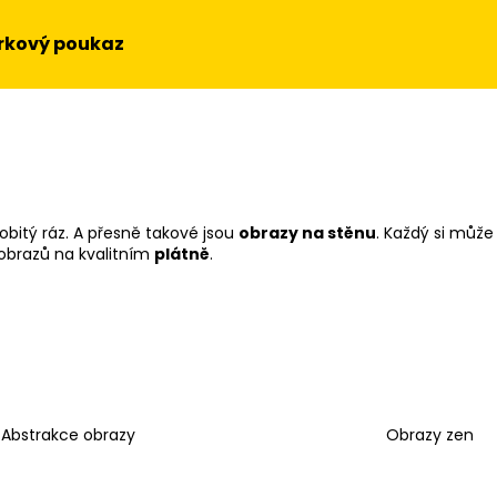
rkový poukaz
Co potřebujete najít?
HLEDAT
obitý ráz. A přesně takové jsou
obrazy na stěnu
. Každý si může
obrazů na kvalitním
plátně
.
Doporučujeme
Abstrakce obrazy
Obrazy zen
OBRAZ NA STĚNU - SLUNEČNICE
OBRAZ - HUDEBN