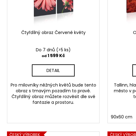
r
o
d
u
Čtyřdílný obraz Červené květy
O
k
t
Do 7 dnů
(>5 ks)
ů
1 599 Kč
od
DETAIL
Pro milovníky něžných květů bude tento
Tallinn, h
obraz s tmavým pozadím to pravé.
město v p
Čtyřdílný obraz můžete rozvěsit dle své
t
fantazie a prostoru.
90x60 cm
ČESKÝ VÝROBEK
ČESKÝ VÝROB