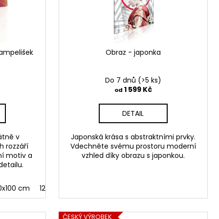
pampelišek
Obraz - japonka
Do 7 dnů
(>5 ks)
1 599 Kč
od
DETAIL
átně v
Japonská krása s abstraktními prvky.
 rozzáří
Vdechněte svému prostoru moderní
ní motiv a
vzhled díky obrazu s japonkou.
etailu.
0x100 cm
120x80 cm
ČESKÝ VÝROBEK