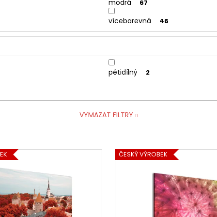
modrá
67
vícebarevná
46
pětidílný
2
VYMAZAT FILTRY
EK
ČESKÝ VÝROBEK