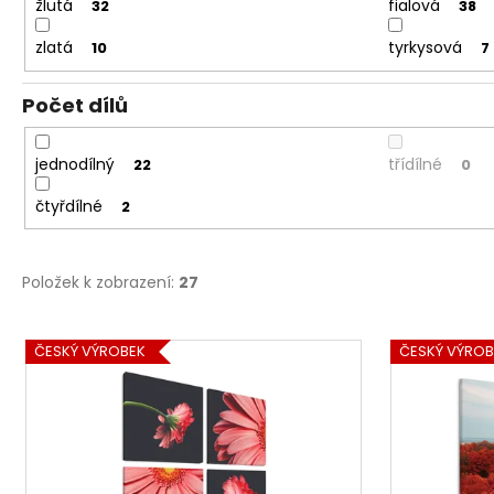
žlutá
fialová
32
38
zlatá
tyrkysová
10
7
Počet dílů
jednodílný
třídílné
22
0
čtyřdílné
2
Položek k zobrazení:
27
V
ČESKÝ VÝROBEK
ČESKÝ VÝROB
ý
p
i
s
p