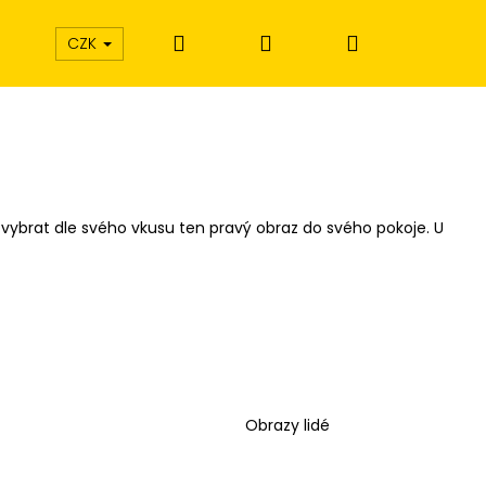
Hledat
Přihlášení
Nákupní
CZK
košík
 vybrat dle svého vkusu ten pravý obraz do svého pokoje. U
Obrazy lidé
Í EXTÁZE