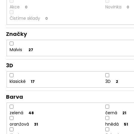
Akce
Novinka
0
0
Čistíme sklady
0
Značky
Malvis
27
3D
klasické
3D
17
2
Barva
zelená
černá
48
21
oranžová
hnědá
31
51