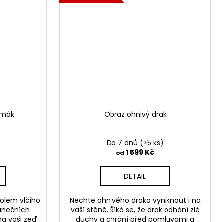
 mák
Obraz ohnivý drak
Do 7 dnů
(>5 ks)
1 599 Kč
od
DETAIL
polem vlčího
Nechte ohnivého draka vyniknout i na
lunečních
vaší stěně. Říká se, že drak odhání zlé
na vaši zeď.
duchy a chrání před pomluvami a