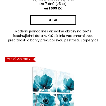
Do 7 dnů
(>5 ks)
1 599 Kč
od
DETAIL
Moderní jednodílné i vícedílné obrazy na zeď s
fascinujícími detaily. Každá linie vás ohromí svou
precizností a barvy překvapí svou pestrostí. Stapety.cz
ČESKÝ VÝROBEK