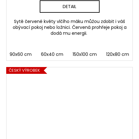
DETAIL
Sytě červené květy vlčího máku můžou zdobit i váš
obývací pokoj nebo ložnici. Červená prohřeje pokoj a
dodá mu energii.
90x60 cm
60x40 cm
150x100 cm
120x80 cm
ČESKÝ VÝROBEK