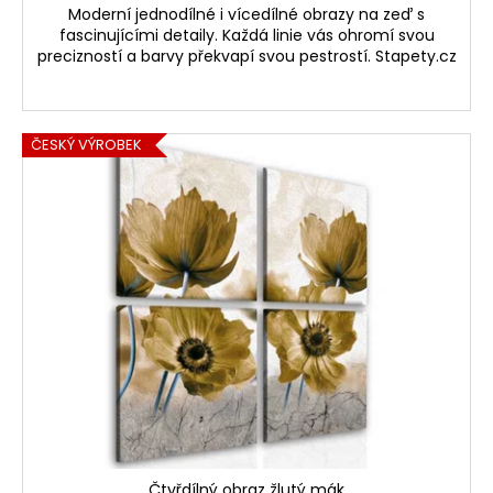
Moderní jednodílné i vícedílné obrazy na zeď s
fascinujícími detaily. Každá linie vás ohromí svou
precizností a barvy překvapí svou pestrostí. Stapety.cz
ČESKÝ VÝROBEK
Čtyřdílný obraz žlutý mák