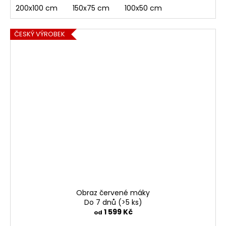
200x100 cm
150x75 cm
100x50 cm
ČESKÝ VÝROBEK
Obraz červené máky
Do 7 dnů
(>5 ks)
1 599 Kč
od