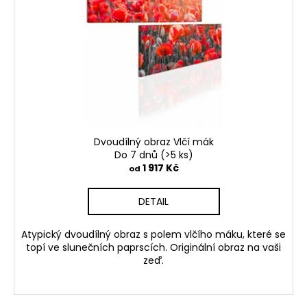
č
k
p
u
t
j
r
ů
e
o
m
d
e
u
k
BROOKLYN
t
BRIDGE
ů
MANHATTAN
Dvoudílný obraz Vlčí mák
Do 7 dnů
(>5 ks)
1
1 917 Kč
od
598
Kč
DETAIL
Atypický dvoudílný obraz s polem vlčího máku, které se
topí ve slunečních paprscích. Originální obraz na vaši
zeď.