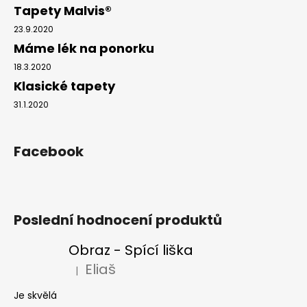
Tapety Malvis®
23.9.2020
Máme lék na ponorku
18.3.2020
Klasické tapety
31.1.2020
Facebook
Poslední hodnocení produktů
Obraz - Spící liška
Eliaš
|
Hodnocení produktu je 5 z 5 hvězdiček.
Je skvělá