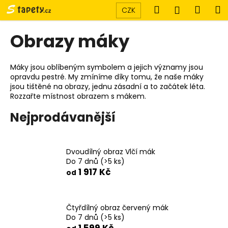
K
Přejít
Hledat
Náku
M
Přihlášen
CZK
na
o
obsah
Zpět
Zpět
košík
š
Obrazy máky
í
C
k
o
Máky jsou oblíbeným symbolem a jejich významy jsou
opravdu pestré. My zmíníme díky tomu, že naše máky
p
jsou tištěné na obrazy, jednu zásadní a to začátek léta.
o
Rozzařte místnost obrazem s mákem.
t
Nejprodávanější
ř
e
b
Dvoudílný obraz Vlčí mák
u
Do 7 dnů
(>5 ks)
1 917 Kč
j
od
e
t
Čtyřdílný obraz červený mák
e
Do 7 dnů
(>5 ks)
n
1 599 Kč