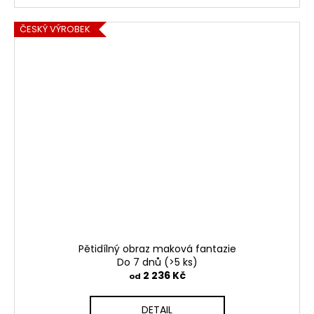
ČESKÝ VÝROBEK
Pětidílný obraz maková fantazie
Do 7 dnů
(>5 ks)
2 236 Kč
od
DETAIL