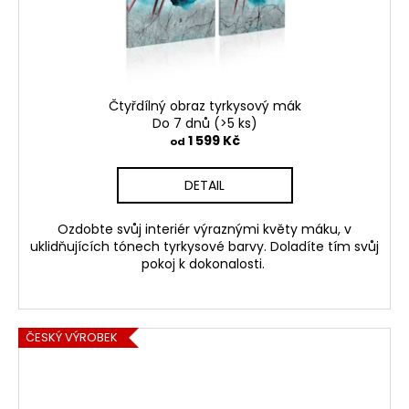
Čtyřdílný obraz tyrkysový mák
Do 7 dnů
(>5 ks)
1 599 Kč
od
DETAIL
Ozdobte svůj interiér výraznými květy máku, v
uklidňujících tónech tyrkysové barvy. Doladíte tím svůj
pokoj k dokonalosti.
ČESKÝ VÝROBEK