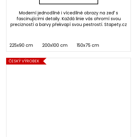
Moderní jednodílné i vícedílné obrazy na zeď s
fascinujícími detaily. Každá linie vás ohromí svou
precizností a barvy překvapí svou pestrostí. Stapety.cz
225x90 cm
200x100 cm
150x75 cm
ČESKÝ VÝROBEK