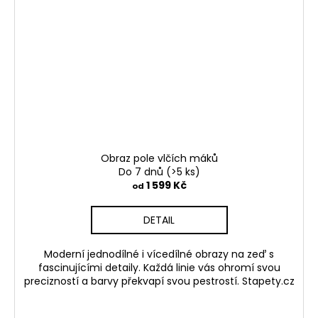
Obraz pole vlčích máků
Do 7 dnů
(>5 ks)
1 599 Kč
od
DETAIL
Moderní jednodílné i vícedílné obrazy na zeď s
fascinujícími detaily. Každá linie vás ohromí svou
precizností a barvy překvapí svou pestrostí. Stapety.cz