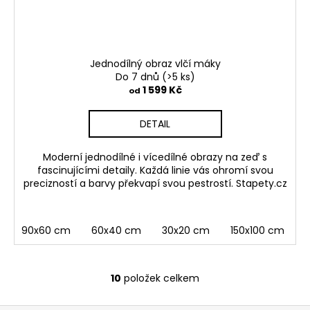
Jednodílný obraz vlčí máky
Do 7 dnů
(>5 ks)
1 599 Kč
od
DETAIL
Moderní jednodílné i vícedílné obrazy na zeď s
fascinujícími detaily. Každá linie vás ohromí svou
precizností a barvy překvapí svou pestrostí. Stapety.cz
90x60 cm
60x40 cm
30x20 cm
150x100 cm
10
položek celkem
O
v