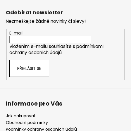
Z
l
á
á
Odebírat newsletter
d
p
a
Nezmeškejte žádné novinky či slevy!
a
c
t
E-mail
í
í
p
Vložením e-mailu souhlasíte s
podmínkami
r
ochrany osobních údajů
v
k
y
PŘIHLÁSIT SE
v
ý
p
i
s
Informace pro Vás
u
Jak nakupovat
Obchodní podmínky
Podmínky ochrany osobních údajů