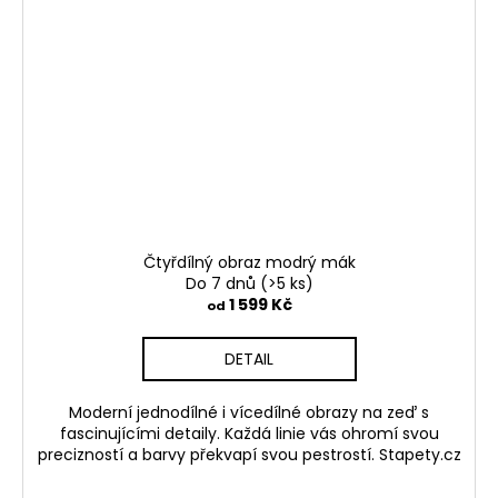
Čtyřdílný obraz modrý mák
Do 7 dnů
(>5 ks)
1 599 Kč
od
DETAIL
Moderní jednodílné i vícedílné obrazy na zeď s
fascinujícími detaily. Každá linie vás ohromí svou
precizností a barvy překvapí svou pestrostí. Stapety.cz