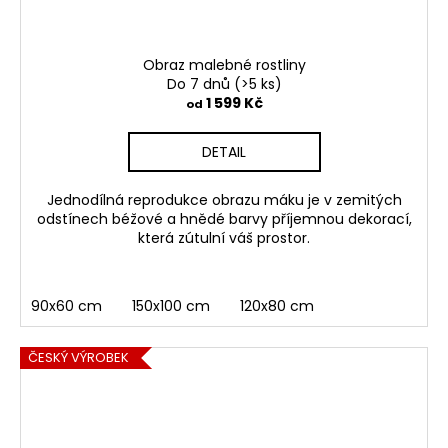
Obraz malebné rostliny
Do 7 dnů
(>5 ks)
1 599 Kč
od
DETAIL
Jednodílná reprodukce obrazu máku je v zemitých
odstínech béžové a hnědé barvy příjemnou dekorací,
která zútulní váš prostor.
90x60 cm
150x100 cm
120x80 cm
ČESKÝ VÝROBEK