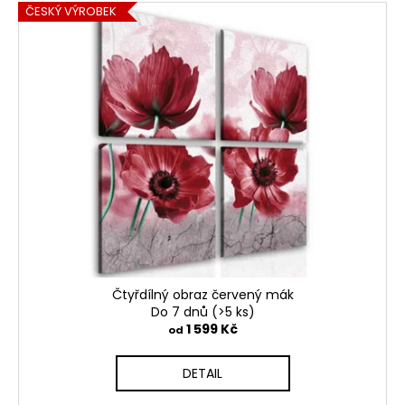
ČESKÝ VÝROBEK
Čtyřdílný obraz červený mák
Do 7 dnů
(>5 ks)
1 599 Kč
od
DETAIL