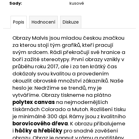
Sady
:
kusové
Popis
Hodnocení
Diskuze
Obrazy Malvis jsou mladou českou značkou
za kterou stojí tým grafiků, kteří pracují
svým srdcem. Rádi překračují své hranice a
boří zažité stereotypy. První obrazy vznikly v
průběhu roku 2017, ale i za ten krátký čas
dokázaly svou kvalitou a provedením
okouzlit obrovské množství zákazníků. Naše
heslo je: Nedržíme se trendů, my je
vytváříme. Obrazy tiskneme na plátno
polytex canvas
na nejmodernějších
tiskárnách Colorado a Mutoh. Rozlišení tisku
je minimálně 300 dpi. Rámy jsou z kvalitního
borovicového dřeva
. K obrazu přibalujeme
i
háčky a hřebíčky
pro snadné zavěšení
obrazu. Obraz je napnut v rámu a potištěny