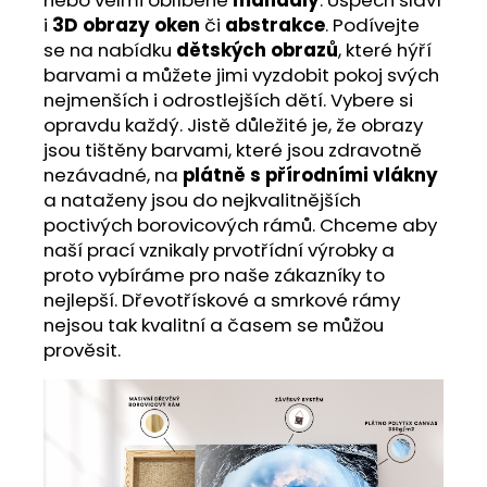
i
3D obrazy oken
či
abstrakce
. Podívejte
se na nabídku
dětských obrazů
, které hýří
barvami a můžete jimi vyzdobit pokoj svých
nejmenších i odrostlejších dětí. Vybere si
opravdu každý. Jistě důležité je, že obrazy
jsou tištěny barvami, které jsou zdravotně
nezávadné, na
plátně s přírodními vlákny
a nataženy jsou do nejkvalitnějších
poctivých borovicových rámů. Chceme aby
naší prací vznikaly prvotřídní výrobky a
proto vybíráme pro naše zákazníky to
nejlepší. Dřevotřískové a smrkové rámy
nejsou tak kvalitní a časem se můžou
prověsit.