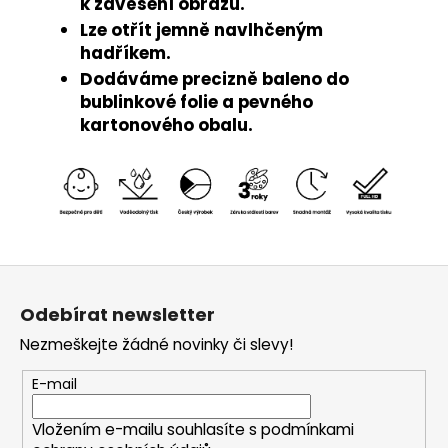
k zavěšení obrazu.
Lze otřít jemně navlhčeným
hadříkem.
Dodáváme precizně baleno do
bublinkové folie a pevného
kartonového obalu.
Z
á
Odebírat newsletter
p
Nezmeškejte žádné novinky či slevy!
a
t
E-mail
í
Vložením e-mailu souhlasíte s
podmínkami