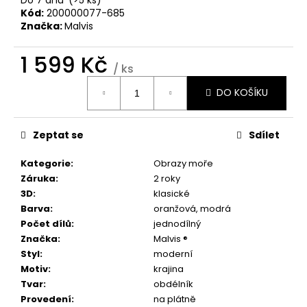
č
Kód:
200000077-685
u
Značka:
Malvis
j
e
1 599 Kč
m
/ ks
e
Měrná
DO KOŠÍKU
cena:
OBRAZ
INDUSTRIÁLNÍ
Zeptat se
Sdílet
MOTIV
II
Kategorie
:
Obrazy moře
1
Záruka
:
2 roky
599
Kč
3D
:
klasické
Barva
:
oranžová
,
modrá
Počet dílů
:
jednodílný
Značka
:
Malvis ®
Styl
:
moderní
Motiv
:
krajina
Tvar
:
obdélník
Provedení
:
na plátně