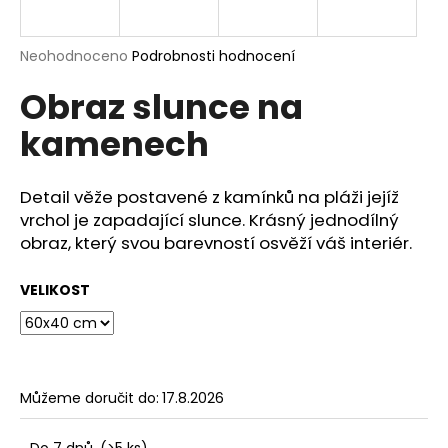
a
j
Průměrné
Neohodnoceno
Podrobnosti hodnocení
í
hodnocení
Obraz slunce na
produktu
t
je
?
kamenech
0,0
z
5
hvězdiček.
Detail věže postavené z kamínků na pláži jejíž
vrchol je zapadající slunce. Krásný jednodílný
HLEDAT
obraz, který svou barevností osvěží váš interiér.
VELIKOST
D
o
p
o
Můžeme doručit do:
17.8.2026
r
u
Do 7 dnů
(>5 ks)