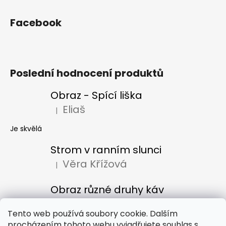
Facebook
Poslední hodnocení produktů
Obraz - Spící liška
Eliaš
|
Hodnocení produktu je 5 z 5 hvězdiček.
Je skvělá
Strom v ranním slunci
Věra Křížová
|
Hodnocení produktu je 5 z 5 hvězdiček.
Obraz různé druhy káv
Denisa Bacúrová
|
Hodnocení produktu je 5 z 5 hvězdiček.
Tento web používá soubory cookie. Dalším
procházením tohoto webu vyjadřujete souhlas s