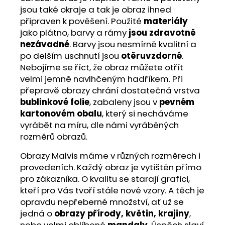
jsou také okraje a tak je obraz ihned
připraven k pověšení. Použité
materiály
jako plátno, barvy a rámy
jsou zdravotně
nezávadné
. Barvy jsou nesmírně kvalitní a
po delším uschnutí jsou
otěruvzdorné
.
Nebojíme se říct, že obraz můžete otřít
velmi jemně navlhčeným hadříkem. Při
přepravě obrazy chrání dostatečná vrstva
bublinkové folie
, zabaleny jsou v
pevném
kartonovém obalu
, který si necháváme
vyrábět na míru, dle námi vyráběných
rozměrů obrazů.
Obrazy Malvis máme v různých rozměrech i
provedeních. Každý obraz je vytištěn přímo
pro zákazníka. O kvalitu se starají grafici,
kteří pro Vás tvoří stále nové vzory. A těch je
opravdu nepřeberné množství, ať už se
jedná o
obrazy přírody, květin, krajiny
,
nebo velmi oblíbené
mandaly
. Úspěch slaví