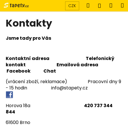
K
Přejít
Hledat
Náku
M
Přihlášen
CZK
na
o
obsah
Zpět
Zpět
košík
š
Kontakty
í
C
k
o
Jsme tady pro Vás
p
o
Kontaktní adresa
Telefonický
t
kontakt
Emailová adresa
ř
Facebook Chat
e
(vrácení zboží, reklamace) Pracovní dny 9
b
- 15 hodin
info@stapety.cz
u
j
e
Horova 18a
420 737 344
t
844
e
61600 Brno
n