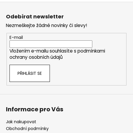
č
Z
u
á
j
Odebírat newsletter
p
e
Nezmeškejte žádné novinky či slevy!
m
a
e
t
E-mail
í
BROOKLYN
Vložením e-mailu souhlasíte s
podmínkami
BRIDGE
ochrany osobních údajů
MANHATTAN
1
PŘIHLÁSIT SE
598
Kč
Informace pro Vás
Jak nakupovat
Obchodní podmínky