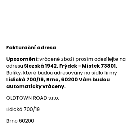
a
j
í
t
?
Fakturační adresa
Upozornění:
vrácené zboží prosím odesílejte na
adresu
Slezská 1942, Frýdek - Místek 73801.
HLEDAT
Balíky, které budou adresovány na sídlo firmy
Lidická 700/19, Brno, 60200 Vám budou
automaticky vráceny.
OLDTOWN ROAD s.r.o.
D
o
Lidická 700/19
p
o
Brno 60200
r
u