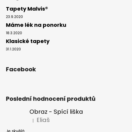
Tapety Malvis®
23.9.2020
Máme lék na ponorku
18.3.2020
Klasické tapety
31.1.2020
Facebook
Poslední hodnocení produktů
Obraz - Spící liška
Eliaš
|
Hodnocení produktu je 5 z 5 hvězdiček.
Je skvělá