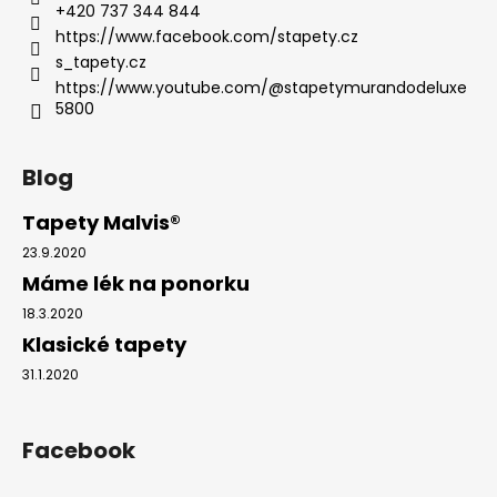
č
+420 737 344 844
u
https://www.facebook.com/stapety.cz
j
s_tapety.cz
e
https://www.youtube.com/@stapetymurandodeluxe
m
5800
e
Blog
BROOKLYN
BRIDGE
Tapety Malvis®
MANHATTAN
23.9.2020
1
598
Máme lék na ponorku
Kč
18.3.2020
Klasické tapety
31.1.2020
Facebook