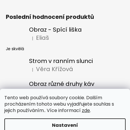
Poslední hodnocení produktů
Obraz - Spící liška
Eliaš
|
Hodnocení produktu je 5 z 5 hvězdiček.
Je skvělá
Strom v ranním slunci
Věra Křížová
|
Hodnocení produktu je 5 z 5 hvězdiček.
Obraz různé druhy káv
Denisa Bacúrová
|
Hodnocení produktu je 5 z 5 hvězdiček.
Tento web používá soubory cookie. Dalším
procházením tohoto webu vyjadřujete souhlas s
jejich používáním.. Více informací
zde
.
Obchodní podmínky
Nastavení