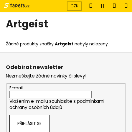
K
Přejít
Hledat
Náku
M
Přihlášen
CZK
na
o
obsah
Zpět
Zpět
košík
š
Artgeist
í
C
k
o
Žádné produkty značky
Artgeist
nebyly nalezeny...
p
o
Z
t
á
Odebírat newsletter
ř
p
Nezmeškejte žádné novinky či slevy!
e
a
b
t
E-mail
u
í
j
Vložením e-mailu souhlasíte s
podmínkami
e
ochrany osobních údajů
t
e
PŘIHLÁSIT SE
n