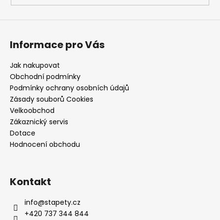
a
j
í
Informace pro Vás
t
?
Jak nakupovat
Obchodní podmínky
Podmínky ochrany osobních údajů
Zásady souborů Cookies
Velkoobchod
HLEDAT
Zákaznický servis
Dotace
Hodnocení obchodu
D
o
p
Kontakt
o
r
info
@
stapety.cz
u
+420 737 344 844